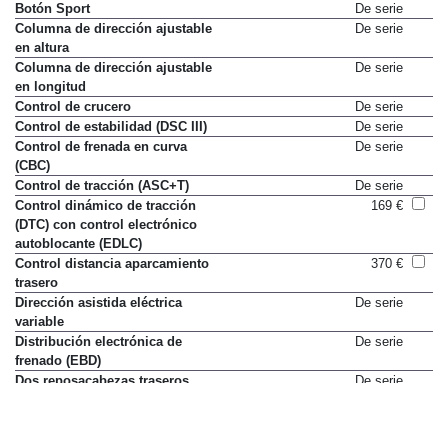
Botón Sport
De serie
Columna de dirección ajustable
De serie
en altura
Columna de dirección ajustable
De serie
en longitud
Control de crucero
De serie
Control de estabilidad (DSC III)
De serie
Control de frenada en curva
De serie
(CBC)
Control de tracción (ASC+T)
De serie
Control dinámico de tracción
169 €
(DTC) con control electrónico
autoblocante (EDLC)
Control distancia aparcamiento
370 €
trasero
Dirección asistida eléctrica
De serie
variable
Distribución electrónica de
De serie
frenado (EBD)
Dos reposacabezas traseros
De serie
Faros antiniebla
De serie
Faros de xenón
De serie
Indicador de nivel de aceite
De serie