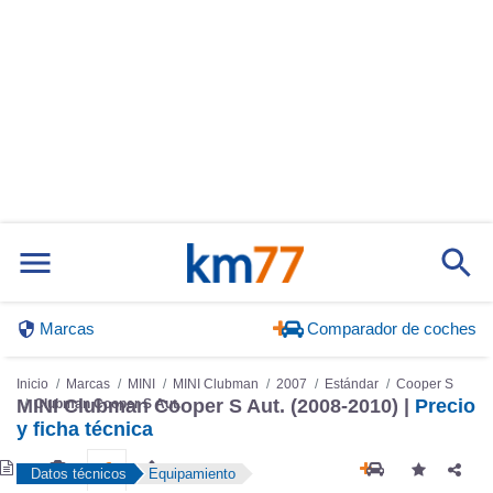
Marcas
Comparador de coches
Inicio
Marcas
MINI
MINI Clubman
2007
Estándar
Cooper S
MINI Clubman Cooper S Aut. (2008-2010) |
Precio
Clubman Cooper S Aut.
y ficha técnica
Datos técnicos
Equipamiento