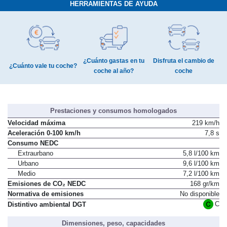
HERRAMIENTAS DE AYUDA
¿Cuánto gastas en tu
Disfruta el cambio de
¿Cuánto vale tu coche?
coche al año?
coche
Prestaciones y consumos homologados
Velocidad máxima
219 km/h
Aceleración 0-100 km/h
7,8 s
Consumo NEDC
Extraurbano
5,8 l/100 km
Urbano
9,6 l/100 km
Medio
7,2 l/100 km
Emisiones de CO₂ NEDC
168 gr/km
Normativa de emisiones
No disponible
C
Distintivo ambiental DGT
Dimensiones, peso, capacidades