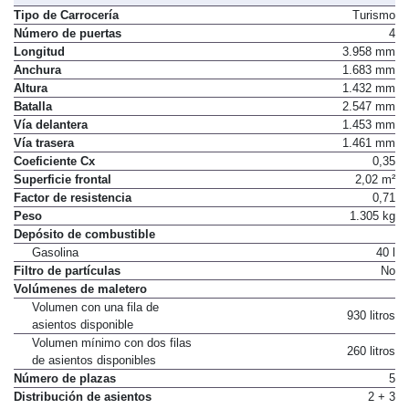
Tipo de Carrocería
Turismo
Número de puertas
4
Longitud
3.958 mm
Anchura
1.683 mm
Altura
1.432 mm
Batalla
2.547 mm
Vía delantera
1.453 mm
Vía trasera
1.461 mm
Coeficiente Cx
0,35
Superficie frontal
2,02 m²
Factor de resistencia
0,71
Peso
1.305 kg
Depósito de combustible
Gasolina
40 l
Filtro de partículas
No
Volúmenes de maletero
Volumen con una fila de
930 litros
asientos disponible
Volumen mínimo con dos filas
260 litros
de asientos disponibles
Número de plazas
5
Distribución de asientos
2 + 3