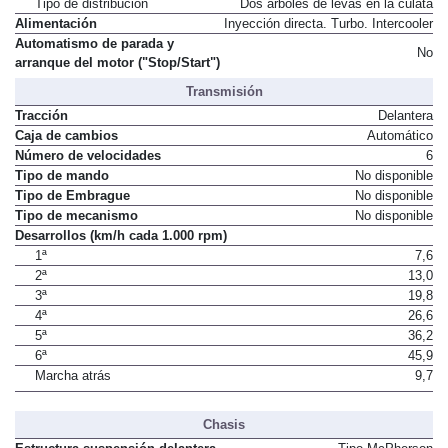
Tipo de distribución
Dos árboles de levas en la culata
Alimentación
Inyección directa. Turbo. Intercooler
Automatismo de parada y
No
arranque del motor ("Stop/Start")
Transmisión
Tracción
Delantera
Caja de cambios
Automático
Número de velocidades
6
Tipo de mando
No disponible
Tipo de Embrague
No disponible
Tipo de mecanismo
No disponible
Desarrollos (km/h cada 1.000 rpm)
1ª
7,6
2ª
13,0
3ª
19,8
4ª
26,6
5ª
36,2
6ª
45,9
Marcha atrás
9,7
Chasis