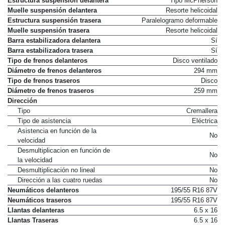
Estructura suspensión delantera
Tipo McPherson
Muelle suspensión delantera
Resorte helicoidal
Estructura suspensión trasera
Paralelogramo deformable
Muelle suspensión trasera
Resorte helicoidal
Barra estabilizadora delantera
Sí
Barra estabilizadora trasera
Sí
Tipo de frenos delanteros
Disco ventilado
Diámetro de frenos delanteros
294 mm
Tipo de frenos traseros
Disco
Diámetro de frenos traseros
259 mm
Dirección
Tipo
Cremallera
Tipo de asistencia
Eléctrica
Asistencia en función de la
No
velocidad
Desmultiplicacion en función de
No
la velocidad
Desmultiplicación no lineal
No
Dirección a las cuatro ruedas
No
Neumáticos delanteros
195/55 R16 87V
Neumáticos traseros
195/55 R16 87V
Llantas delanteras
6.5 x 16
Llantas Traseras
6.5 x 16