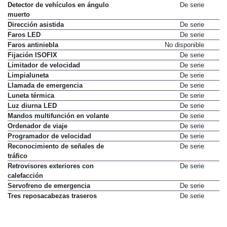
Detector de vehículos en ángulo
De serie
muerto
Dirección asistida
De serie
Faros LED
De serie
Faros antiniebla
No disponible
Fijación ISOFIX
De serie
Limitador de velocidad
De serie
Limpialuneta
De serie
Llamada de emergencia
De serie
Luneta térmica
De serie
Luz diurna LED
De serie
Mandos multifunción en volante
De serie
Ordenador de viaje
De serie
Programador de velocidad
De serie
Reconocimiento de señales de
De serie
tráfico
Retrovisores exteriores con
De serie
calefacción
Servofreno de emergencia
De serie
Tres reposacabezas traseros
De serie
Volante con ajuste horizontal
No disponible
Volante con ajuste vertical
De serie