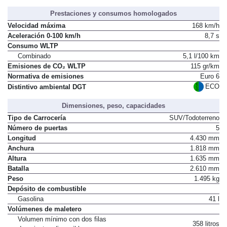
Prestaciones y consumos homologados
Velocidad máxima
168 km/h
Aceleración 0-100 km/h
8,7 s
Consumo WLTP
Combinado
5,1 l/100 km
Emisiones de CO₂ WLTP
115 gr/km
Normativa de emisiones
Euro 6
ECO
Distintivo ambiental DGT
Dimensiones, peso, capacidades
Tipo de Carrocería
SUV/Todoterreno
Número de puertas
5
Longitud
4.430 mm
Anchura
1.818 mm
Altura
1.635 mm
Batalla
2.610 mm
Peso
1.495 kg
Depósito de combustible
Gasolina
41 l
Volúmenes de maletero
Volumen mínimo con dos filas
358 litros