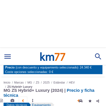
Precio
(con descuento y equipamiento seleccionado)
24.340 €
Marcas
Comparador de coches
Coste opciones seleccionadas:
0 €
Inicio
Marcas
MG
ZS
2025
Estándar
HEV
ZS Hybrid+ Luxury
MG ZS Hybrid+ Luxury (2024) |
Precio y ficha
técnica
Datos técnicos
Equipamiento