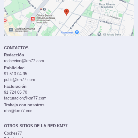
CONTACTOS
Redacción
redaccion@km77.com
Publicidad
91 513 04 95
publi@km77.com
Facturación
91 724 05 70
facturacion@km77.com
Trabaja con nosotros
rrhh@km77.com
OTROS SITIOS DE LA RED KM77
Coches77