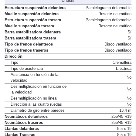
Chasis
Estructura suspensión delantera
Paralelogramo deformable
Muelle suspensión delantera
Resorte neumático
Estructura suspensión trasera
Paralelogramo deformable
Muelle suspensión trasera
Resorte neumático
Barra estabilizadora delantera
Sí
Barra estabilizadora trasera
Sí
Tipo de frenos delanteros
Disco ventilado
Tipo de frenos traseros
Disco ventilado
Dirección
Tipo
Cremallera
Tipo de asistencia
Eléctrica
Asistencia en función de la
No
velocidad
Desmultiplicacion en función de
No
la velocidad
Desmultiplicación no lineal
No
Dirección a las cuatro ruedas
No
Diámetro de giro entre paredes
13,4 m
Neumáticos delanteros
255/45 R19
Neumáticos traseros
255/45 R19
Llantas delanteras
8.5 x 19
Llantas Traseras
8.5 x 19