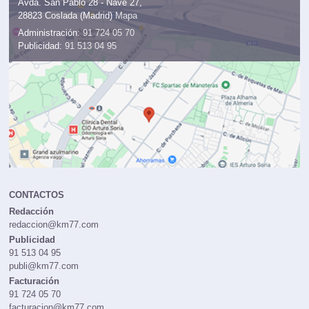
Avda. San Pablo 28 - Nave 27,
28823 Coslada (Madrid)
Mapa
Administración:
91 724 05 70
Publicidad:
91 513 04 95
CONTACTOS
Redacción
redaccion@km77.com
Publicidad
91 513 04 95
publi@km77.com
Facturación
91 724 05 70
facturacion@km77.com