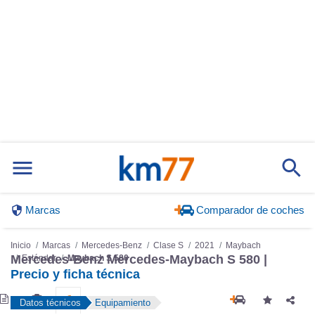
Marcas
Comparador de coches
Inicio
Marcas
Mercedes-Benz
Clase S
2021
Maybach
Mercedes-Benz Mercedes-Maybach S 580 |
Estándar
Maybach S 580
Precio y ficha técnica
Datos técnicos
Equipamiento