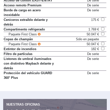
Acceso de confort EASY-ENTRY
De serie
Acceso remoto Premium
De serie
Borde de carga en acero
De serie
inoxidable
Ceniceros extraíble delante y
175 €
detrás
Compartimento refrigerado
1.769 €
Paquete First Class
50.047 €
Copas de champán
Sólo en paquete
Paquete First Class
50.047 €
Extintor de incendios
182 €
Filtro de partículas
De serie
Listones de umbral iluminados
De serie
con distintivo Maybach delante y
detrás
Protección del vehículo GUARD
De serie
360° Plus
NUESTRAS OFICINAS