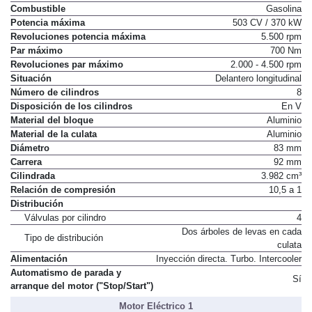
Combustible
Gasolina
Potencia máxima
503 CV / 370 kW
Revoluciones potencia máxima
5.500 rpm
Par máximo
700 Nm
Revoluciones par máximo
2.000 - 4.500 rpm
Situación
Delantero longitudinal
Número de cilindros
8
Disposición de los cilindros
En V
Material del bloque
Aluminio
Material de la culata
Aluminio
Diámetro
83 mm
Carrera
92 mm
Cilindrada
3.982 cm³
Relación de compresión
10,5 a 1
Distribución
Válvulas por cilindro
4
Dos árboles de levas en cada
Tipo de distribución
culata
Alimentación
Inyección directa. Turbo. Intercooler
Automatismo de parada y
Sí
arranque del motor ("Stop/Start")
Motor Eléctrico 1