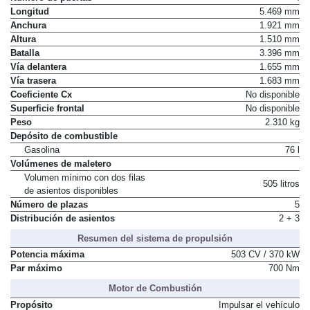
Longitud
5.469 mm
Anchura
1.921 mm
Altura
1.510 mm
Batalla
3.396 mm
Vía delantera
1.655 mm
Vía trasera
1.683 mm
Coeficiente Cx
No disponible
Superficie frontal
No disponible
Peso
2.310 kg
Depósito de combustible
Gasolina
76 l
Volúmenes de maletero
Volumen mínimo con dos filas
505 litros
de asientos disponibles
Número de plazas
5
Distribución de asientos
2 + 3
Resumen del sistema de propulsión
Potencia máxima
503 CV / 370 kW
Par máximo
700 Nm
Motor de Combustión
Propósito
Impulsar el vehículo