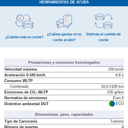
HERRAMIENTAS DE AYUDA
¿Cuánto gastas en tu
Disfruta el cambio de
¿Cuánto vale tu coche?
coche al año?
coche
Prestaciones y consumos homologados
Velocidad máxima
250 km/h
Aceleración 0-100 km/h
4,8 s
Consumo WLTP
Combinado
10,4 l/100 km
Emisiones de CO₂ WLTP
235 gr/km
Normativa de emisiones
Euro 6
ECO
Distintivo ambiental DGT
Dimensiones, peso, capacidades
Tipo de Carrocería
Turismo
Número de puertas
4