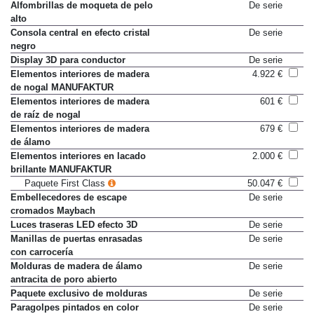
Alfombrillas de moqueta de pelo
De serie
alto
Consola central en efecto cristal
De serie
negro
Display 3D para conductor
De serie
Elementos interiores de madera
4.922 €
de nogal MANUFAKTUR
Elementos interiores de madera
601 €
de raíz de nogal
Elementos interiores de madera
679 €
de álamo
Elementos interiores en lacado
2.000 €
brillante MANUFAKTUR
Paquete First Class
50.047 €
Embellecedores de escape
De serie
cromados Maybach
Luces traseras LED efecto 3D
De serie
Manillas de puertas enrasadas
De serie
con carrocería
Molduras de madera de álamo
De serie
antracita de poro abierto
Paquete exclusivo de molduras
De serie
Paragolpes pintados en color
De serie