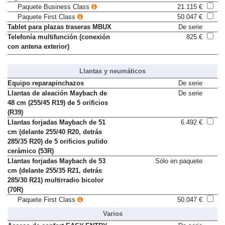
Paquete Business Class
21.115 €
Paquete First Class
50.047 €
Tablet para plazas traseras MBUX
De serie
Telefonía multifunción (conexión
825 €
con antena exterior)
Llantas y neumáticos
Equipo reparapinchazos
De serie
Llantas de aleación Maybach de
De serie
48 cm (255/45 R19) de 5 orificios
(R39)
Llantas forjadas Maybach de 51
6.492 €
cm (delante 255/40 R20, detrás
285/35 R20) de 5 orificios pulido
cerámico (53R)
Llantas forjadas Maybach de 53
Sólo en paquete
cm (delante 255/35 R21, detrás
285/30 R21) multirradio bicolor
(70R)
Paquete First Class
50.047 €
Varios