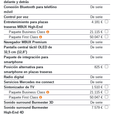
delante y detrás
Conexión Bluetooth para telefóno
De serie
móvil
Control por voz
De serie
Entretenimiento para plazas
4.181 €
traseras MBUX High-End
Paquete Business Class
21.115 €
Paquete First Class
50.047 €
Navegador MBUX Premium
De serie
Pantalla central táctil OLED de
De serie
32,5 cm (12,8")
Paquete de integración para
De serie
smartphone
Posición alternativa para
825 €
smartphone en plazas traseras
Radio digital
De serie
Servicios Mercedes me connect
De serie
Sintonizador de TV
1.510 €
Paquete Business Class
21.115 €
Paquete First Class
50.047 €
Sonido surround Burmester 3D
De serie
Sonido surround Burmester
7.579 €
High-End 4D