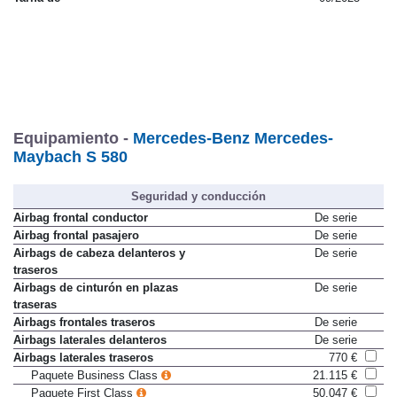
Equipamiento -
Mercedes-Benz Mercedes-
Maybach S 580
Seguridad y conducción
Airbag frontal conductor
De serie
Airbag frontal pasajero
De serie
Airbags de cabeza delanteros y
De serie
traseros
Airbags de cinturón en plazas
De serie
traseras
Airbags frontales traseros
De serie
Airbags laterales delanteros
De serie
Airbags laterales traseros
770 €
Paquete Business Class
21.115 €
Paquete First Class
50.047 €