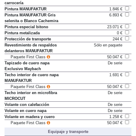
carrocería
Pintura MANUFAKTUR
1.846 €
Pintura MANUFAKTUR Gris
6.893 €
selenita o Blanco Cachemira
Pintura especial bitono
23.071 €
Pintura metalizada
0 €
Protección de transporte
244 €
Revestimiento de respaldos
Sólo en paquete
delanteros MANUFAKTUR
Paquete First Class
50.047 €
Tapizado de cuero napa
De serie
Exclusivo Maybach
Techo interior de cuero napa
1.691 €
MANUFAKTUR
Paquete First Class
50.047 €
Techo interior en microfibra
De serie
MICROCUT
Volante con calefacción
De serie
Volante en cuero napa
De serie
Volante en madera y cuero
1.258 €
Paquete First Class
50.047 €
Equipaje y transporte