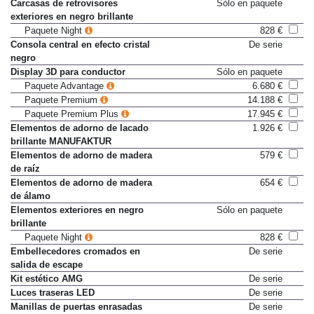
Carcasas de retrovisores
Sólo en paquete
exteriores en negro brillante
Paquete Night
828 €
Consola central en efecto cristal
De serie
negro
Display 3D para conductor
Sólo en paquete
Paquete Advantage
6.680 €
Paquete Premium
14.188 €
Paquete Premium Plus
17.945 €
Elementos de adorno de lacado
1.926 €
brillante MANUFAKTUR
Elementos de adorno de madera
579 €
de raíz
Elementos de adorno de madera
654 €
de álamo
Elementos exteriores en negro
Sólo en paquete
brillante
Paquete Night
828 €
Embellecedores cromados en
De serie
salida de escape
Kit estético AMG
De serie
Luces traseras LED
De serie
Manillas de puertas enrasadas
De serie