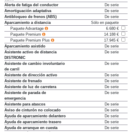
Alerta de fatiga del conductor
De serie
Amortiguación adaptativa
De serie
Antibloqueo de frenos (ABS)
De serie
Aparcamiento a distancia
Sólo en paquete
Paquete Advantage
6.680 €
Paquete Premium
14.188 €
Paquete Premium Plus
17.945 €
Aparcamiento asistido
De serie
Asistente activo de distancia
De serie
DISTRONIC
Asistente de cambio involuntario
De serie
de carril
Asistente de dirección activo
De serie
Asistente de frenado
De serie
Asistente de luz de carretera
De serie
Asistente de parada de
De serie
emergencia
Asistente para atascos
De serie
Aviso de cinturón no colocado
De serie
Ayuda de aparcamiento delantero
De serie
Ayuda de aparcamiento trasero
De serie
Ayuda de arranque en cuesta
De serie