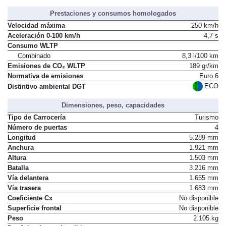
Prestaciones y consumos homologados
Velocidad máxima
250 km/h
Aceleración 0-100 km/h
4,7 s
Consumo WLTP
Combinado
8,3 l/100 km
Emisiones de CO₂ WLTP
189 gr/km
Normativa de emisiones
Euro 6
ECO
Distintivo ambiental DGT
Dimensiones, peso, capacidades
Tipo de Carrocería
Turismo
Número de puertas
4
Longitud
5.289 mm
Anchura
1.921 mm
Altura
1.503 mm
Batalla
3.216 mm
Vía delantera
1.655 mm
Vía trasera
1.683 mm
Coeficiente Cx
No disponible
Superficie frontal
No disponible
Peso
2.105 kg