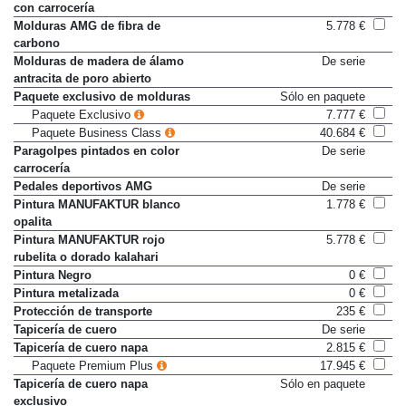
con carrocería
Molduras AMG de fibra de
5.778 €
carbono
Molduras de madera de álamo
De serie
antracita de poro abierto
Paquete exclusivo de molduras
Sólo en paquete
Paquete Exclusivo
7.777 €
Paquete Business Class
40.684 €
Paragolpes pintados en color
De serie
carrocería
Pedales deportivos AMG
De serie
Pintura MANUFAKTUR blanco
1.778 €
opalita
Pintura MANUFAKTUR rojo
5.778 €
rubelita o dorado kalahari
Pintura Negro
0 €
Pintura metalizada
0 €
Protección de transporte
235 €
Tapicería de cuero
De serie
Tapicería de cuero napa
2.815 €
Paquete Premium Plus
17.945 €
Tapicería de cuero napa
Sólo en paquete
exclusivo