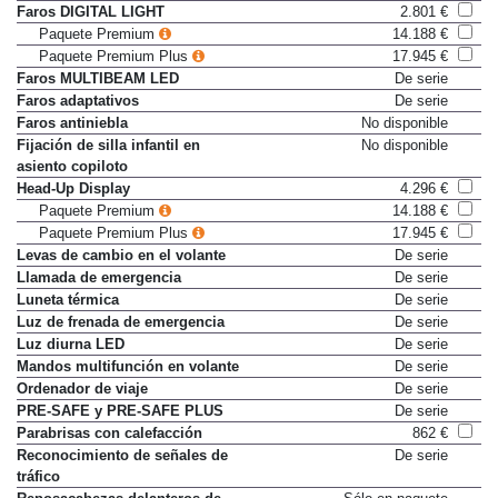
Faros DIGITAL LIGHT
2.801 €
Paquete Premium
14.188 €
Paquete Premium Plus
17.945 €
Faros MULTIBEAM LED
De serie
Faros adaptativos
De serie
Faros antiniebla
No disponible
Fijación de silla infantil en
No disponible
asiento copiloto
Head-Up Display
4.296 €
Paquete Premium
14.188 €
Paquete Premium Plus
17.945 €
Levas de cambio en el volante
De serie
Llamada de emergencia
De serie
Luneta térmica
De serie
Luz de frenada de emergencia
De serie
Luz diurna LED
De serie
Mandos multifunción en volante
De serie
Ordenador de viaje
De serie
PRE-SAFE y PRE-SAFE PLUS
De serie
Parabrisas con calefacción
862 €
Reconocimiento de señales de
De serie
tráfico