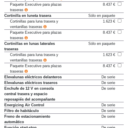
Paquete Executive para plazas
8.437 €
traseras
Cortinilla en luneta trasera
Sólo en paquete
Cortinillas para luna trasera y
1.623 €
ventanillas traseras
Paquete Executive para plazas
8.437 €
traseras
Cortinillas en lunas laterales
Sólo en paquete
traseras
Cortinillas para luna trasera y
1.623 €
ventanillas traseras
Paquete Executive para plazas
8.437 €
traseras
Elevalunas eléctricos delanteros
De serie
Elevalunas eléctricos traseros
De serie
Enchufe de 12 V en consola
De serie
central trasera y espacio
reposapiés del acompañante
Energizing Air Control
De serie
Filtro de habitáculo
De serie
Freno de estacionamiento
De serie
automático
Función start-stop
De serie