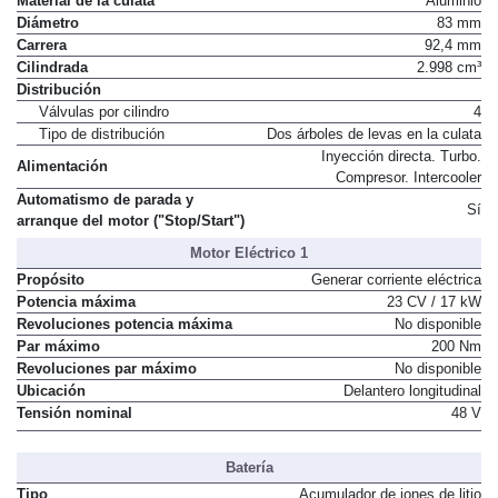
Material de la culata
Aluminio
Diámetro
83 mm
Carrera
92,4 mm
Cilindrada
2.998 cm³
Distribución
Válvulas por cilindro
4
Tipo de distribución
Dos árboles de levas en la culata
Inyección directa. Turbo.
Alimentación
Compresor. Intercooler
Automatismo de parada y
Sí
arranque del motor ("Stop/Start")
Motor Eléctrico 1
Propósito
Generar corriente eléctrica
Potencia máxima
23 CV / 17 kW
Revoluciones potencia máxima
No disponible
Par máximo
200 Nm
Revoluciones par máximo
No disponible
Ubicación
Delantero longitudinal
Tensión nominal
48 V
Batería
Tipo
Acumulador de iones de litio