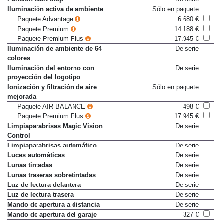
Iluminación activa de ambiente
Sólo en paquete
Paquete Advantage
6.680 €
Paquete Premium
14.188 €
Paquete Premium Plus
17.945 €
Iluminación de ambiente de 64
De serie
colores
Iluminación del entorno con
De serie
proyección del logotipo
Ionización y filtración de aire
Sólo en paquete
mejorada
Paquete AIR-BALANCE
498 €
Paquete Premium Plus
17.945 €
Limpiaparabrisas Magic Vision
De serie
Control
Limpiaparabrisas automático
De serie
Luces automáticas
De serie
Lunas tintadas
De serie
Lunas traseras sobretintadas
De serie
Luz de lectura delantera
De serie
Luz de lectura trasera
De serie
Mando de apertura a distancia
De serie
Mando de apertura del garaje
327 €