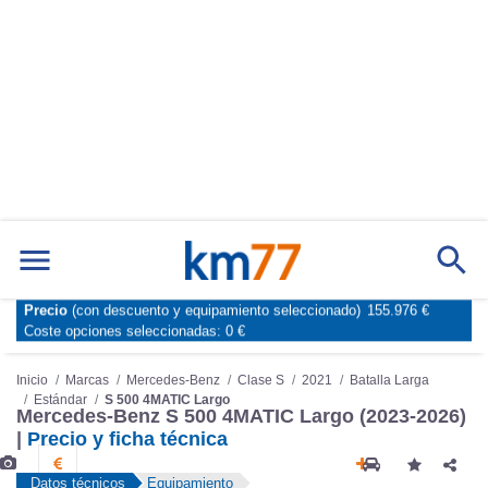
Precio
(con descuento y equipamiento seleccionado)
155.976 €
Marcas
Comparador de coches
Coste opciones seleccionadas:
0 €
Inicio
Marcas
Mercedes-Benz
Clase S
2021
Batalla Larga
Estándar
S 500 4MATIC Largo
Mercedes-Benz S 500 4MATIC Largo (2023-2026)
|
Precio y ficha técnica
Datos técnicos
Equipamiento