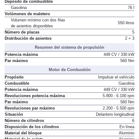
Depósito de combustible
Gasolina
76 l
Volúmenes de maletero
Volumen mínimo con dos filas
550 litros
de asientos disponibles
Número de plazas
5
Distribución de asientos
2 + 3
Resumen del sistema de propulsión
Potencia máxima
449 CV / 330 kW
Par máximo
560 Nm
Motor de Combustión
Propósito
Impulsar el vehículo
Combustible
Gasolina
Potencia máxima
449 CV / 330 kW
Revoluciones potencia máxima
5.800 - 6.100 rpm
Par máximo
560 Nm
Revoluciones par máximo
2.200 - 5.500 rpm
Situación
Delantero longitudinal
Número de cilindros
6
Disposición de los cilindros
En línea
Material del bloque
Aluminio