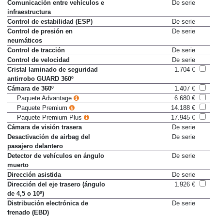
Comunicación entre vehículos e
De serie
infraestructura
Control de estabilidad (ESP)
De serie
Control de presión en
De serie
neumáticos
Control de tracción
De serie
Control de velocidad
De serie
Cristal laminado de seguridad
1.704 €
antirrobo GUARD 360º
Cámara de 360º
1.407 €
Paquete Advantage
6.680 €
Paquete Premium
14.188 €
Paquete Premium Plus
17.945 €
Cámara de visión trasera
De serie
Desactivación de airbag del
De serie
pasajero delantero
Detector de vehículos en ángulo
De serie
muerto
Dirección asistida
De serie
Dirección del eje trasero (ángulo
1.926 €
de 4,5 o 10º)
Distribución electrónica de
De serie
frenado (EBD)