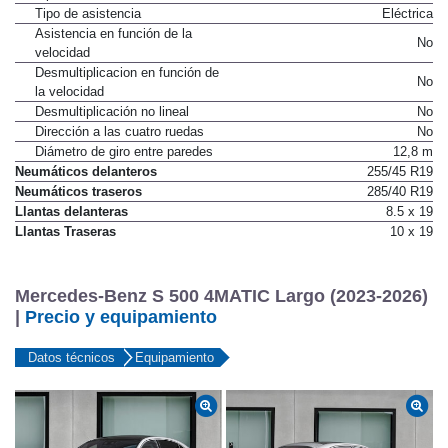
Tipo de asistencia
Eléctrica
Asistencia en función de la
No
velocidad
Desmultiplicacion en función de
No
la velocidad
Desmultiplicación no lineal
No
Dirección a las cuatro ruedas
No
Diámetro de giro entre paredes
12,8 m
Neumáticos delanteros
255/45 R19
Neumáticos traseros
285/40 R19
Llantas delanteras
8.5 x 19
Llantas Traseras
10 x 19
Mercedes-Benz S 500 4MATIC Largo (2023-2026)
|
Precio y equipamiento
Datos técnicos
Equipamiento