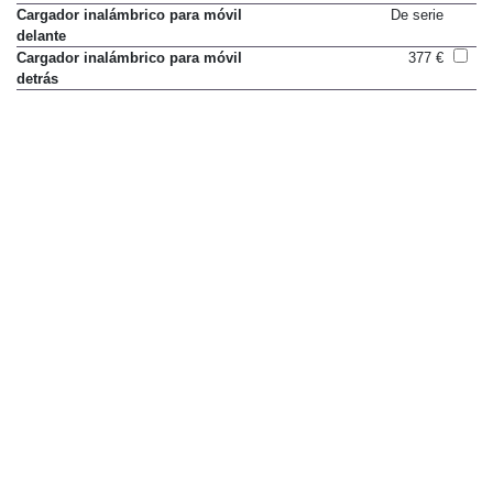
Cargador inalámbrico para móvil
De serie
delante
Cargador inalámbrico para móvil
377 €
detrás
Plazas traseras First Class
4.147 €
Paquete para plazas traseras
5.407 €
Conexión Bluetooth para telefóno
De serie
móvil
Control por voz LINGUATRONIC
De serie
Entretenimiento para plazas
4.566 €
traseras MBUX High-End
Paquete Business Class
40.684 €
Integración para smartphone
De serie
MBUX navegación premium
De serie
Radio digital
De serie
Servicios Mercedes me connect
De serie
Sintonizador de TV
2.026 €
Paquete Business Class
40.684 €
Sonido surround Burmester 3D
Sólo en paquete
Paquete Advantage
6.680 €
Paquete Premium
14.188 €
Paquete Premium Plus
17.945 €