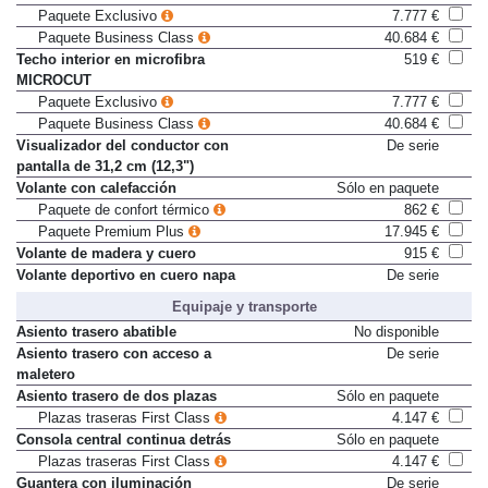
Paquete Exclusivo
7.777 €
Paquete Business Class
40.684 €
Techo interior en microfibra
519 €
MICROCUT
Paquete Exclusivo
7.777 €
Paquete Business Class
40.684 €
Visualizador del conductor con
De serie
pantalla de 31,2 cm (12,3")
Volante con calefacción
Sólo en paquete
Paquete de confort térmico
862 €
Paquete Premium Plus
17.945 €
Volante de madera y cuero
915 €
Volante deportivo en cuero napa
De serie
Equipaje y transporte
Asiento trasero abatible
No disponible
Asiento trasero con acceso a
De serie
maletero
Asiento trasero de dos plazas
Sólo en paquete
Plazas traseras First Class
4.147 €
Consola central continua detrás
Sólo en paquete
Plazas traseras First Class
4.147 €
Guantera con iluminación
De serie