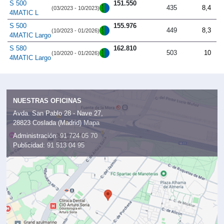
S 500
151.550
435
8,4
(03/2023 - 10/2023)
4MATIC L
S 500
155.976
449
8,3
(10/2023 - 01/2026)
4MATIC Largo
S 580
162.810
503
10
(10/2020 - 01/2026)
4MATIC Largo
NUESTRAS OFICINAS
Avda. San Pablo 28 - Nave 27,
28823 Coslada (Madrid)
Mapa
Administración:
91 724 05 70
Publicidad:
91 513 04 95