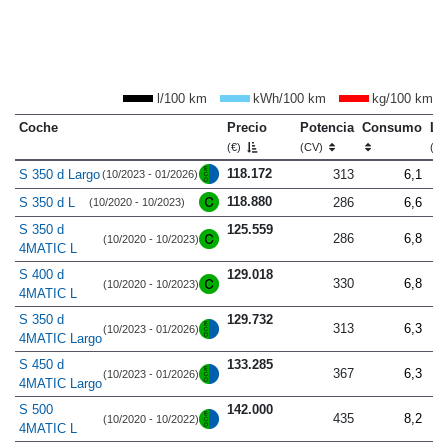
l/100 km
kWh/100 km
kg/100 km
Coche
Precio
Potencia
Consumo
Lo
(€)
(CV)
(m
118.172
S 350 d Largo
313
6,1
(10/2023 - 01/2026)
118.880
S 350 d L
286
6,6
(10/2020 - 10/2023)
S 350 d
125.559
286
6,8
(10/2020 - 10/2023)
4MATIC L
S 400 d
129.018
330
6,8
(10/2020 - 10/2023)
4MATIC L
S 350 d
129.732
313
6,3
(10/2023 - 01/2026)
4MATIC Largo
S 450 d
133.285
367
6,3
(10/2023 - 01/2026)
4MATIC Largo
S 500
142.000
435
8,2
(10/2020 - 10/2022)
4MATIC L