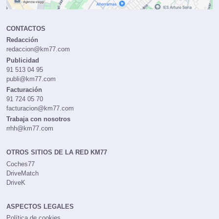
CONTACTOS
Redacción
redaccion@km77.com
Publicidad
91 513 04 95
publi@km77.com
Facturación
91 724 05 70
facturacion@km77.com
Trabaja con nosotros
rrhh@km77.com
OTROS SITIOS DE LA RED KM77
Coches77
DriveMatch
DriveK
ASPECTOS LEGALES
Política de cookies