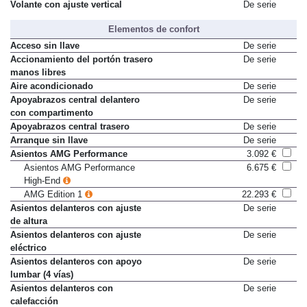
Volante con ajuste horizontal
De serie
Volante con ajuste vertical
De serie
Elementos de confort
Acceso sin llave
De serie
Accionamiento del portón trasero
De serie
manos libres
Aire acondicionado
De serie
Apoyabrazos central delantero
De serie
con compartimento
Apoyabrazos central trasero
De serie
Arranque sin llave
De serie
Asientos AMG Performance
3.092 €
Asientos AMG Performance
6.675 €
High-End
AMG Edition 1
22.293 €
Asientos delanteros con ajuste
De serie
de altura
Asientos delanteros con ajuste
De serie
eléctrico
Asientos delanteros con apoyo
De serie
lumbar (4 vías)
Asientos delanteros con
De serie