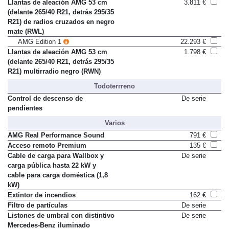
mate (RVN)
Llantas de aleación AMG 53 cm
3.811 €
(delante 265/40 R21, detrás 295/35
R21) de radios cruzados en negro
mate (RWL)
AMG Edition 1
22.293 €
Llantas de aleación AMG 53 cm
1.798 €
(delante 265/40 R21, detrás 295/35
R21) multirradio negro (RWN)
Todoterrreno
Control de descenso de
De serie
pendientes
Varios
AMG Real Performance Sound
791 €
Acceso remoto Premium
135 €
Cable de carga para Wallbox y
De serie
carga pública hasta 22 kW y
cable para carga doméstica (1,8
kW)
Extintor de incendios
162 €
Filtro de partículas
De serie
Listones de umbral con distintivo
De serie