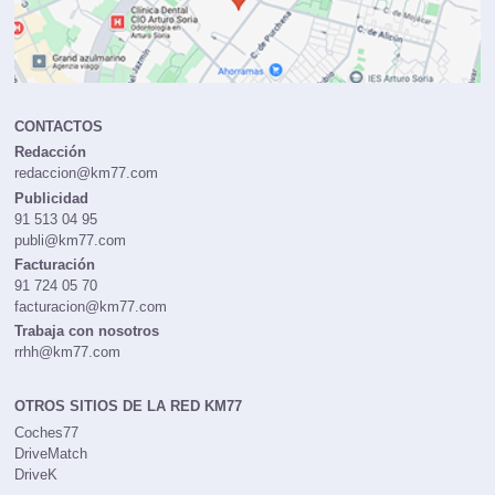
CONTACTOS
Redacción
redaccion@km77.com
Publicidad
91 513 04 95
publi@km77.com
Facturación
91 724 05 70
facturacion@km77.com
Trabaja con nosotros
rrhh@km77.com
OTROS SITIOS DE LA RED KM77
Coches77
DriveMatch
DriveK