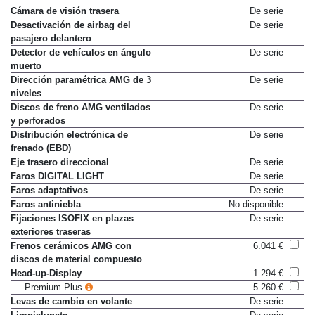
Cámara 360º
De serie
Cámara de visión trasera
De serie
Desactivación de airbag del
De serie
pasajero delantero
Detector de vehículos en ángulo
De serie
muerto
Dirección paramétrica AMG de 3
De serie
niveles
Discos de freno AMG ventilados
De serie
y perforados
Distribución electrónica de
De serie
frenado (EBD)
Eje trasero direccional
De serie
Faros DIGITAL LIGHT
De serie
Faros adaptativos
De serie
Faros antiniebla
No disponible
Fijaciones ISOFIX en plazas
De serie
exteriores traseras
Frenos cerámicos AMG con
6.041 €
discos de material compuesto
Head-up-Display
1.294 €
Premium Plus
5.260 €
Levas de cambio en volante
De serie