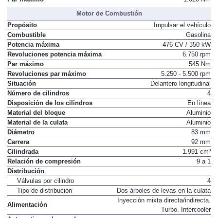
Par máximo
1.020 Nm
Motor de Combustión
Propósito
Impulsar el vehículo
Combustible
Gasolina
Potencia máxima
476 CV / 350 kW
Revoluciones potencia máxima
6.750 rpm
Par máximo
545 Nm
Revoluciones par máximo
5.250 - 5.500 rpm
Situación
Delantero longitudinal
Número de cilindros
4
Disposición de los cilindros
En línea
Material del bloque
Aluminio
Material de la culata
Aluminio
Diámetro
83 mm
Carrera
92 mm
Cilindrada
1.991 cm³
Relación de compresión
9 a 1
Distribución
Válvulas por cilindro
4
Tipo de distribución
Dos árboles de levas en la culata
Inyección mixta directa/indirecta.
Alimentación
Turbo. Intercooler