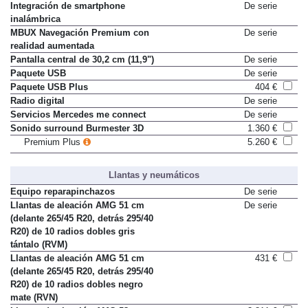
Escáner de huella dactilar
De serie
Integración de smartphone
De serie
inalámbrica
MBUX Navegación Premium con
De serie
realidad aumentada
Pantalla central de 30,2 cm (11,9")
De serie
Paquete USB
De serie
Paquete USB Plus
404 €
Radio digital
De serie
Servicios Mercedes me connect
De serie
Sonido surround Burmester 3D
1.360 €
Premium Plus
5.260 €
Llantas y neumáticos
Equipo reparapinchazos
De serie
Llantas de aleación AMG 51 cm
De serie
(delante 265/45 R20, detrás 295/40
R20) de 10 radios dobles gris
tántalo (RVM)
Llantas de aleación AMG 51 cm
431 €
(delante 265/45 R20, detrás 295/40
R20) de 10 radios dobles negro