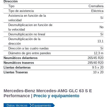
Diámetro de frenos traseros
370 mm
Dirección
Tipo
Cremallera
Tipo de asistencia
Eléctrica
Asistencia en función de la
Sí
velocidad
Desmultiplicacion en función de
No
la velocidad
Desmultiplicación no lineal
Sí
Desmultiplicación de la
13,1
dirección
Dirección a las cuatro ruedas
Sí
Diámetro de giro entre paredes
12,3 m
Neumáticos delanteros
265/45 R20
Neumáticos traseros
295/40 R20
Llantas delanteras
9.5 x 20
Llantas Traseras
10 x 20
Mercedes-Benz Mercedes-AMG GLC 63 S E
Performance |
Precio y equipamiento