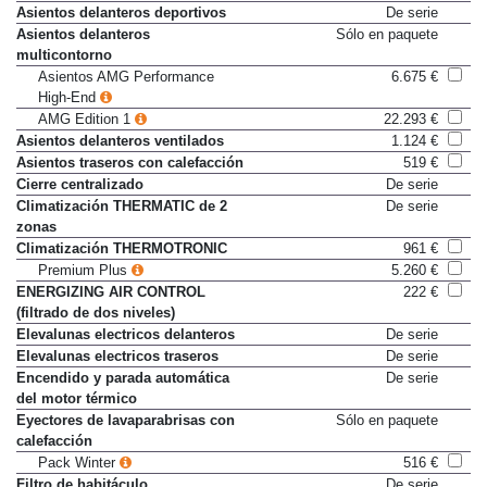
calefacción
Asientos delanteros deportivos
De serie
Asientos delanteros
Sólo en paquete
multicontorno
Asientos AMG Performance
6.675 €
High-End
AMG Edition 1
22.293 €
Asientos delanteros ventilados
1.124 €
Asientos traseros con calefacción
519 €
Cierre centralizado
De serie
Climatización THERMATIC de 2
De serie
zonas
Climatización THERMOTRONIC
961 €
Premium Plus
5.260 €
ENERGIZING AIR CONTROL
222 €
(filtrado de dos niveles)
Elevalunas electricos delanteros
De serie
Elevalunas electricos traseros
De serie
Encendido y parada automática
De serie
del motor térmico
Eyectores de lavaparabrisas con
Sólo en paquete
calefacción
Pack Winter
516 €