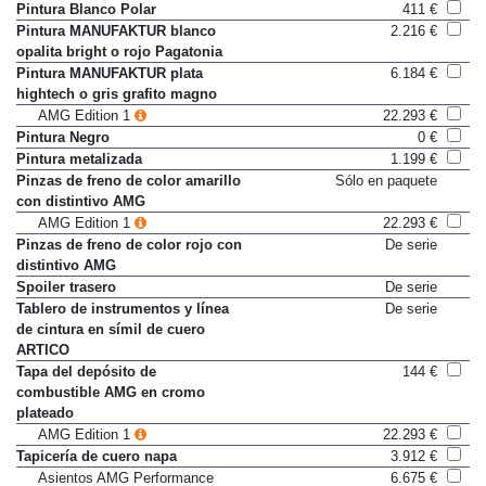
tacos de goma
Pintura Blanco Polar
411 €
Pintura MANUFAKTUR blanco
2.216 €
opalita bright o rojo Pagatonia
Pintura MANUFAKTUR plata
6.184 €
hightech o gris grafito magno
AMG Edition 1
22.293 €
Pintura Negro
0 €
Pintura metalizada
1.199 €
Pinzas de freno de color amarillo
Sólo en paquete
con distintivo AMG
AMG Edition 1
22.293 €
Pinzas de freno de color rojo con
De serie
distintivo AMG
Spoiler trasero
De serie
Tablero de instrumentos y línea
De serie
de cintura en símil de cuero
ARTICO
Tapa del depósito de
144 €
combustible AMG en cromo
plateado
AMG Edition 1
22.293 €
Tapicería de cuero napa
3.912 €