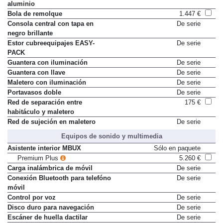
Barras longitudinales en techo de
De serie
aluminio
Bola de remolque
1.447 €
Consola central con tapa en
De serie
negro brillante
Estor cubreequipajes EASY-
De serie
PACK
Guantera con iluminación
De serie
Guantera con llave
De serie
Maletero con iluminación
De serie
Portavasos doble
De serie
Red de separación entre
175 €
habitáculo y maletero
Red de sujeción en maletero
De serie
Equipos de sonido y multimedia
Asistente interior MBUX
Sólo en paquete
Premium Plus
5.260 €
Carga inalámbrica de móvil
De serie
Conexión Bluetooth para telefóno
De serie
móvil
Control por voz
De serie
Disco duro para navegación
De serie