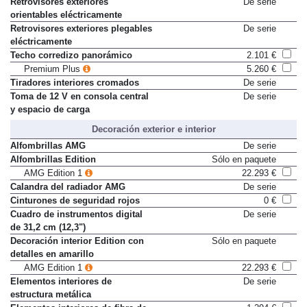
Retrovisores exteriores
De serie
orientables eléctricamente
Retrovisores exteriores plegables
De serie
eléctricamente
Techo corredizo panorámico
2.101 €
Premium Plus
5.260 €
Tiradores interiores cromados
De serie
Toma de 12 V en consola central
De serie
y espacio de carga
Decoración exterior e interior
Alfombrillas AMG
De serie
Alfombrillas Edition
Sólo en paquete
AMG Edition 1
22.293 €
Calandra del radiador AMG
De serie
Cinturones de seguridad rojos
0 €
Cuadro de instrumentos digital
De serie
de 31,2 cm (12,3")
Decoración interior Edition con
Sólo en paquete
detalles en amarillo
AMG Edition 1
22.293 €
Elementos interiores de
De serie
estructura metálica