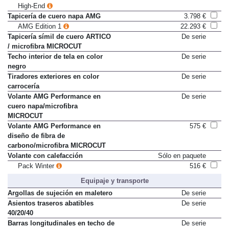
Asientos AMG Performance
6.675 €
High-End
Tapicería de cuero napa AMG
3.798 €
AMG Edition 1
22.293 €
Tapicería símil de cuero ARTICO
De serie
/ microfibra MICROCUT
Techo interior de tela en color
De serie
negro
Tiradores exteriores en color
De serie
carrocería
Volante AMG Performance en
De serie
cuero napa/microfibra
MICROCUT
Volante AMG Performance en
575 €
diseño de fibra de
carbono/microfibra MICROCUT
Volante con calefacción
Sólo en paquete
Pack Winter
516 €
Equipaje y transporte
Argollas de sujeción en maletero
De serie
Asientos traseros abatibles
De serie
40/20/40