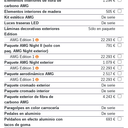
Elementos interiores de fibra de
1.294 €
carbono AMG
Elementos interiores de madera
505 €
Kit estético AMG
De serie
Luces traseras LED
De serie
Láminas decorativas exteriores
Sólo en paquete
Edition
AMG Edition 1
22.293 €
Paquete AMG Night II (solo con
791 €
paq. AMG Night exterior)
AMG Edition 1
22.293 €
Paquete AMG Night exterior
1.079 €
AMG Edition 1
22.293 €
Paquete aerodinámico AMG
2.517 €
AMG Edition 1
22.293 €
Paquete cromado exterior
De serie
Paquete cromado interior
De serie
Paquete exterior de fibra de
4.243 €
carbono AMG
Paragolpes en color carrocería
De serie
Pedales en aluminio
De serie
Peldaños en efecto aluminio con
693 €