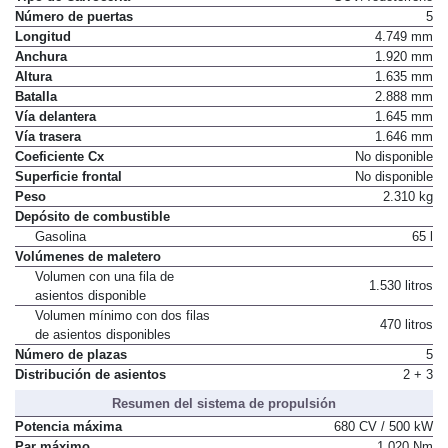
Tipo de Carrocería
SUV/Todoterreno
Número de puertas
5
Longitud
4.749 mm
Anchura
1.920 mm
Altura
1.635 mm
Batalla
2.888 mm
Vía delantera
1.645 mm
Vía trasera
1.646 mm
Coeficiente Cx
No disponible
Superficie frontal
No disponible
Peso
2.310 kg
Depósito de combustible
Gasolina
65 l
Volúmenes de maletero
Volumen con una fila de
1.530 litros
asientos disponible
Volumen mínimo con dos filas
470 litros
de asientos disponibles
Número de plazas
5
Distribución de asientos
2 + 3
Resumen del sistema de propulsión
Potencia máxima
680 CV / 500 kW