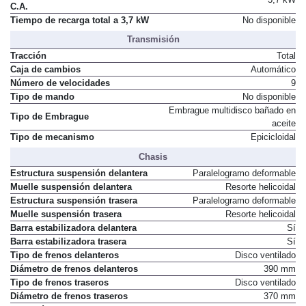
Potencia de recarga máxima en
3,7 kW
C.A.
Tiempo de recarga total a 3,7 kW
No disponible
Transmisión
Tracción
Total
Caja de cambios
Automático
Número de velocidades
9
Tipo de mando
No disponible
Embrague multidisco bañado en
Tipo de Embrague
aceite
Tipo de mecanismo
Epicicloidal
Chasis
Estructura suspensión delantera
Paralelogramo deformable
Muelle suspensión delantera
Resorte helicoidal
Estructura suspensión trasera
Paralelogramo deformable
Muelle suspensión trasera
Resorte helicoidal
Barra estabilizadora delantera
Sí
Barra estabilizadora trasera
Sí
Tipo de frenos delanteros
Disco ventilado
Diámetro de frenos delanteros
390 mm
Tipo de frenos traseros
Disco ventilado