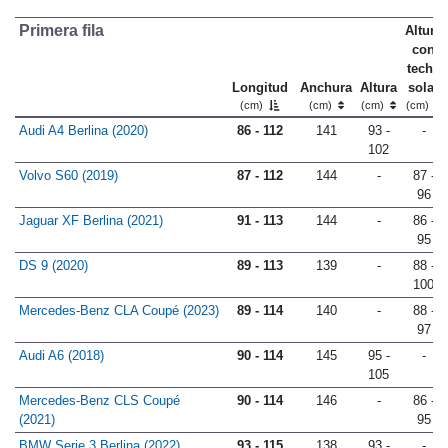
Primera fila
Altura
con
techo
Longitud
Anchura
Altura
solar
(cm)
(cm)
(cm)
(cm)
Audi A4 Berlina (2020)
86 - 112
141
93 -
-
102
Volvo S60 (2019)
87 - 112
144
-
87 -
96
Jaguar XF Berlina (2021)
91 - 113
144
-
86 -
95
DS 9 (2020)
89 - 113
139
-
88 -
100
Mercedes-Benz CLA Coupé (2023)
89 - 114
140
-
88 -
97
Audi A6 (2018)
90 - 114
145
95 -
-
105
Mercedes-Benz CLS Coupé
90 - 114
146
-
86 -
(2021)
95
BMW Serie 3 Berlina (2022)
93 - 115
138
93 -
-