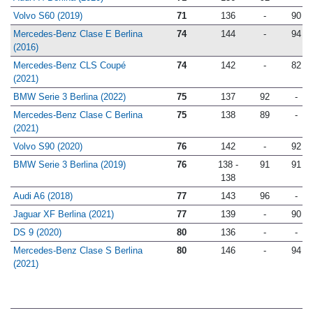
Volvo S60 (2019)
71
136
-
90
Mercedes-Benz Clase E Berlina
74
144
-
94
(2016)
Mercedes-Benz CLS Coupé
74
142
-
82
(2021)
BMW Serie 3 Berlina (2022)
75
137
92
-
Mercedes-Benz Clase C Berlina
75
138
89
-
(2021)
Volvo S90 (2020)
76
142
-
92
BMW Serie 3 Berlina (2019)
76
138 -
91
91
138
Audi A6 (2018)
77
143
96
-
Jaguar XF Berlina (2021)
77
139
-
90
DS 9 (2020)
80
136
-
-
Mercedes-Benz Clase S Berlina
80
146
-
94
(2021)