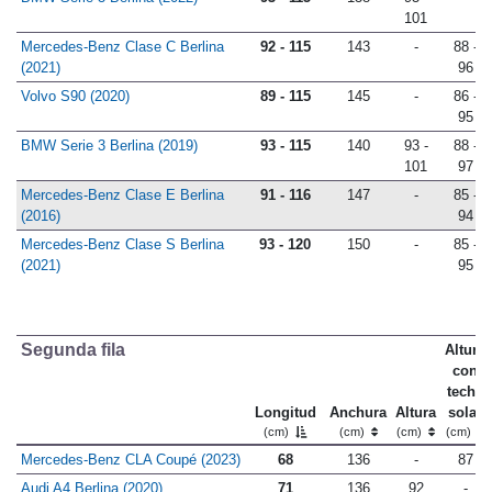
101
Mercedes-Benz Clase C Berlina
92 - 115
143
-
88 -
(2021)
96
Volvo S90 (2020)
89 - 115
145
-
86 -
95
BMW Serie 3 Berlina (2019)
93 - 115
140
93 -
88 -
101
97
Mercedes-Benz Clase E Berlina
91 - 116
147
-
85 -
(2016)
94
Mercedes-Benz Clase S Berlina
93 - 120
150
-
85 -
(2021)
95
Segunda fila
Altura
con
techo
Longitud
Anchura
Altura
solar
(cm)
(cm)
(cm)
(cm)
Mercedes-Benz CLA Coupé (2023)
68
136
-
87
Audi A4 Berlina (2020)
71
136
92
-