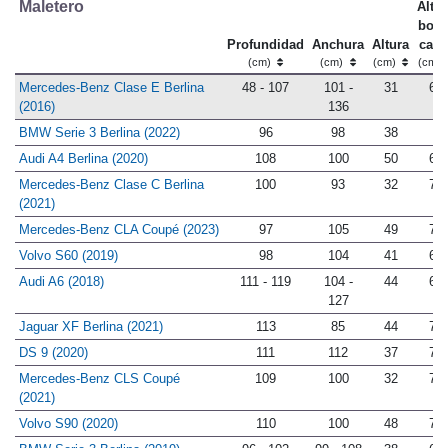
Maletero
Altur
bord
Profundidad
Anchura
Altura
carg
(cm)
(cm)
(cm)
(cm)
Mercedes-Benz Clase E Berlina
48 - 107
101 -
31
69
(2016)
136
BMW Serie 3 Berlina (2022)
96
98
38
-
Audi A4 Berlina (2020)
108
100
50
68
Mercedes-Benz Clase C Berlina
100
93
32
70
(2021)
Mercedes-Benz CLA Coupé (2023)
97
105
49
76
Volvo S60 (2019)
98
104
41
68
Audi A6 (2018)
111 - 119
104 -
44
65
127
Jaguar XF Berlina (2021)
113
85
44
70
DS 9 (2020)
111
112
37
72
Mercedes-Benz CLS Coupé
109
100
32
75
(2021)
Volvo S90 (2020)
110
100
48
71