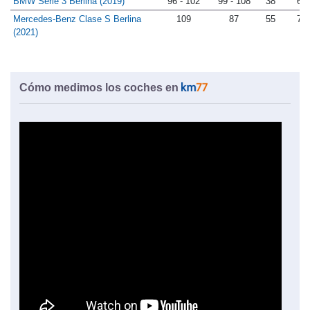
BMW Serie 3 Berlina (2019)
96 - 102
99 - 108
38
67
Mercedes-Benz Clase S Berlina
109
87
55
72
(2021)
Cómo medimos los coches en