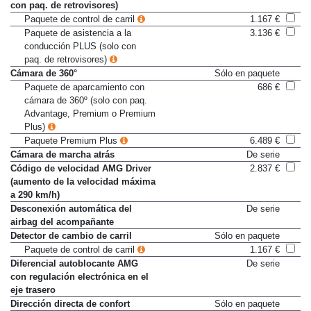
Control de ángulo muerto (solo
672 €
con paq. de retrovisores)
Paquete de control de carril
1.167 €
Paquete de asistencia a la
3.136 €
conducción PLUS (solo con
paq. de retrovisores)
Cámara de 360°
Sólo en paquete
Paquete de aparcamiento con
686 €
cámara de 360º (solo con paq.
Advantage, Premium o Premium
Plus)
Paquete Premium Plus
6.489 €
Cámara de marcha atrás
De serie
Código de velocidad AMG Driver
2.837 €
(aumento de la velocidad máxima
a 290 km/h)
Desconexión automática del
De serie
airbag del acompañante
Detector de cambio de carril
Sólo en paquete
Paquete de control de carril
1.167 €
Diferencial autoblocante AMG
De serie
con regulación electrónica en el
eje trasero