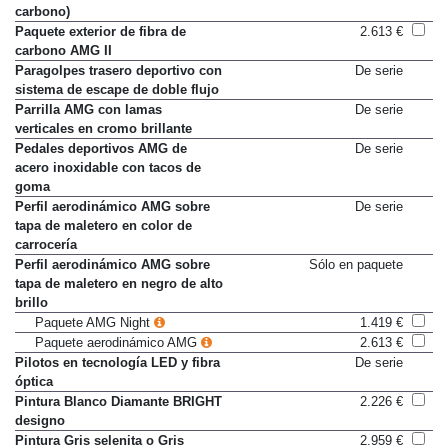
faldón trasero en fibra de
carbono)
Paquete exterior de fibra de
2.613 €
carbono AMG II
Paragolpes trasero deportivo con
De serie
sistema de escape de doble flujo
Parrilla AMG con lamas
De serie
verticales en cromo brillante
Pedales deportivos AMG de
De serie
acero inoxidable con tacos de
goma
Perfil aerodinámico AMG sobre
De serie
tapa de maletero en color de
carrocería
Perfil aerodinámico AMG sobre
Sólo en paquete
tapa de maletero en negro de alto
brillo
Paquete AMG Night
1.419 €
Paquete aerodinámico AMG
2.613 €
Pilotos en tecnología LED y fibra
De serie
óptica
Pintura Blanco Diamante BRIGHT
2.226 €
designo