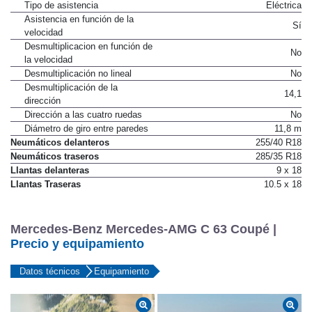
Tipo
Cremallera
Tipo de asistencia
Eléctrica
Asistencia en función de la
Sí
velocidad
Desmultiplicacion en función de
No
la velocidad
Desmultiplicación no lineal
No
Desmultiplicación de la
14,1
dirección
Dirección a las cuatro ruedas
No
Diámetro de giro entre paredes
11,8 m
Neumáticos delanteros
255/40 R18
Neumáticos traseros
285/35 R18
Llantas delanteras
9 x 18
Llantas Traseras
10.5 x 18
Mercedes-Benz Mercedes-AMG C 63 Coupé |
Precio y equipamiento
Datos técnicos
Equipamiento