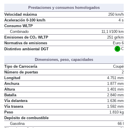
Prestaciones y consumos homologados
Velocidad máxima
250 km/h
Aceleración 0-100 km/h
4 s
Consumo WLTP
Combinado
11,1 l/100 km
Emisiones de CO₂ WLTP
251 gr/km
Normativa de emisiones
Euro 6
C
Distintivo ambiental DGT
Dimensiones, peso, capacidades
Tipo de Carrocería
Coupé
Número de puertas
2
Longitud
4.751 mm
Anchura
1.877 mm
Altura
1.401 mm
Batalla
2.840 mm
Vía delantera
1.636 mm
Vía trasera
1.592 mm
Peso
1.810 kg
Depósito de combustible