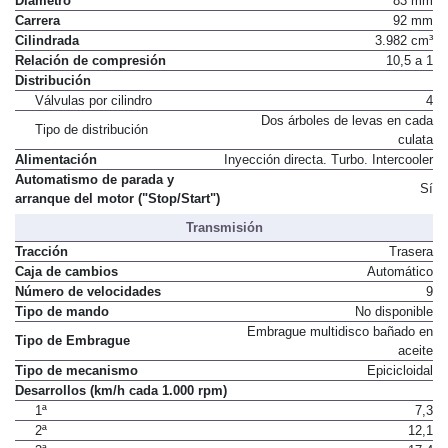
Diámetro
83 mm
Carrera
92 mm
Cilindrada
3.982 cm³
Relación de compresión
10,5 a 1
Distribución
Válvulas por cilindro
4
Dos árboles de levas en cada
Tipo de distribución
culata
Alimentación
Inyección directa. Turbo. Intercooler
Automatismo de parada y
Sí
arranque del motor ("Stop/Start")
Transmisión
Tracción
Trasera
Caja de cambios
Automático
Número de velocidades
9
Tipo de mando
No disponible
Embrague multidisco bañado en
Tipo de Embrague
aceite
Tipo de mecanismo
Epicicloidal
Desarrollos (km/h cada 1.000 rpm)
1ª
7,3
2ª
12,1