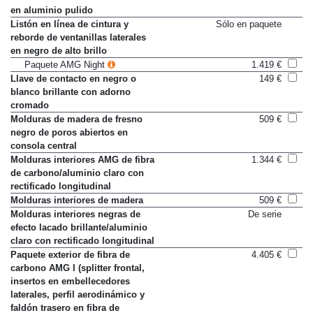
reborde de ventanillas laterales
en aluminio pulido
Listón en línea de cintura y
Sólo en paquete
reborde de ventanillas laterales
en negro de alto brillo
Paquete AMG Night
1.419 €
Llave de contacto en negro o
149 €
blanco brillante con adorno
cromado
Molduras de madera de fresno
509 €
negro de poros abiertos en
consola central
Molduras interiores AMG de fibra
1.344 €
de carbono/aluminio claro con
rectificado longitudinal
Molduras interiores de madera
509 €
Molduras interiores negras de
De serie
efecto lacado brillante/aluminio
claro con rectificado longitudinal
Paquete exterior de fibra de
4.405 €
carbono AMG I (splitter frontal,
insertos en embellecedores
laterales, perfil aerodinámico y