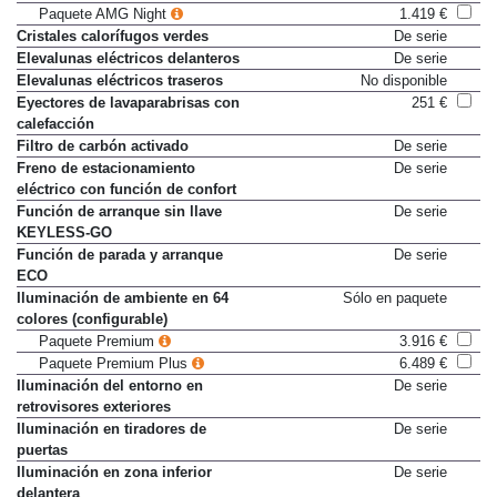
luneta traseras
Paquete AMG Night
1.419 €
Cristales calorífugos verdes
De serie
Elevalunas eléctricos delanteros
De serie
Elevalunas eléctricos traseros
No disponible
Eyectores de lavaparabrisas con
251 €
calefacción
Filtro de carbón activado
De serie
Freno de estacionamiento
De serie
eléctrico con función de confort
Función de arranque sin llave
De serie
KEYLESS-GO
Función de parada y arranque
De serie
ECO
Iluminación de ambiente en 64
Sólo en paquete
colores (configurable)
Paquete Premium
3.916 €
Paquete Premium Plus
6.489 €
Iluminación del entorno en
De serie
retrovisores exteriores
Iluminación en tiradores de
De serie
puertas
Iluminación en zona inferior
De serie