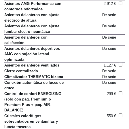
eléctrico y memoria
Asientos AMG Performance con
2.912 €
contornos reforzados
Asientos delanteros con ajuste
De serie
eléctrico de altura
Asientos delanteros con ajuste
De serie
lumbar electro-neumático
Asientos delanteros con
De serie
calefacción
Asientos delanteros deportivos
De serie
AMG con sujeción lateral
optimizada
Asientos delanteros ventilados
1.127 €
Cierre centralizado
De serie
Climatizador THERMATIC bizona
De serie
Conexión automática de luces de
De serie
cruce
Control de confort ENERGIZING
299 €
(sólo con paq. Premium o
Premium Plus + paq. AIR-
BALANCE)
Cristales calorífugos
550 €
sobretintados en ventanillas y