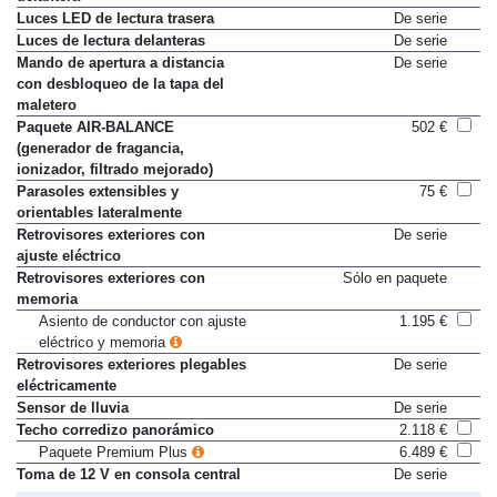
delantera
Luces LED de lectura trasera
De serie
Luces de lectura delanteras
De serie
Mando de apertura a distancia
De serie
con desbloqueo de la tapa del
maletero
Paquete AIR-BALANCE
502 €
(generador de fragancia,
ionizador, filtrado mejorado)
Parasoles extensibles y
75 €
orientables lateralmente
Retrovisores exteriores con
De serie
ajuste eléctrico
Retrovisores exteriores con
Sólo en paquete
memoria
Asiento de conductor con ajuste
1.195 €
eléctrico y memoria
Retrovisores exteriores plegables
De serie
eléctricamente
Sensor de lluvia
De serie
Techo corredizo panorámico
2.118 €
Paquete Premium Plus
6.489 €
Toma de 12 V en consola central
De serie