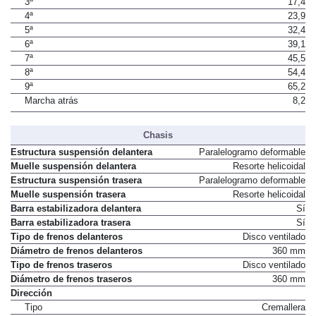
3ª
17,4
4ª
23,9
5ª
32,4
6ª
39,1
7ª
45,5
8ª
54,4
9ª
65,2
Marcha atrás
8,2
Chasis
Estructura suspensión delantera
Paralelogramo deformable
Muelle suspensión delantera
Resorte helicoidal
Estructura suspensión trasera
Paralelogramo deformable
Muelle suspensión trasera
Resorte helicoidal
Barra estabilizadora delantera
Sí
Barra estabilizadora trasera
Sí
Tipo de frenos delanteros
Disco ventilado
Diámetro de frenos delanteros
360 mm
Tipo de frenos traseros
Disco ventilado
Diámetro de frenos traseros
360 mm
Dirección