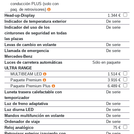
Paquete de asistencia a la
3.136 €
conducción PLUS (solo con
paq. de retrovisores)
Head-up-Display
1.344 €
Indicador de temperatura exterior
De serie
Indicador del uso de los
De serie
cinturones de seguridad en todas
las plazas
Levas de cambio en volante
De serie
Llamada de emergencia
De serie
Mercedes-Benz
Luces de carretera automáticas
Sólo en paquete
ULTRA RANGE
MULTIBEAM LED
1.514 €
Paquete Premium
3.916 €
Paquete Premium Plus
6.489 €
Luneta trasera calefactable con
De serie
temporizador
Luz de freno adaptativa
De serie
Luz diurna LED
De serie
Mandos multifunción en volante
De serie
Ordenador de viaje
De serie
Reloj analógico
75 €