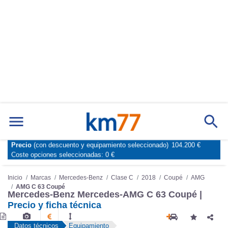
Marcas
Comparador de coches
Precio
(con descuento y equipamiento seleccionado)
104.200 €
Inicio
Marcas
Mercedes-Benz
Clase C
2018
Coupé
AMG
Coste opciones seleccionadas:
0 €
AMG C 63 Coupé
Mercedes-Benz Mercedes-AMG C 63 Coupé |
Precio y ficha técnica