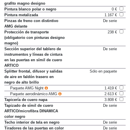
Pintura Gris selenita o Gris
2.959 €
grafito magno designo
Pintura blanco polar o negro
0 €
Pintura metalizada
1.167 €
Pinzas de freno con distintivo
De serie
AMG delante
Protección de transporte
238 €
(obligatorio con pinturas designo
magno)
Sección superior del tablero de
De serie
instrumentos y líneas de cintura
en las puertas en símil de cuero
ARTICO
Splitter frontal, difusor y salidas
Sólo en paquete
de aire en faldón trasero en
negro de alto brillo
Paquete AMG Night
1.419 €
Paquete aerodinámico AMG
2.613 €
Tapicería de cuero napa
3.808 €
Tapizado de símil de cuero
De serie
ARTICO/microfibra DINAMICA
color negro
Techo interior de tela en negro
De serie