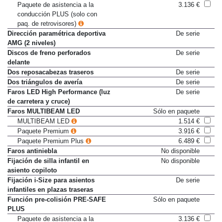
Dirección directa de confort
Sólo en paquete
Paquete de asistencia a la
3.136 €
conducción PLUS (solo con
paq. de retrovisores)
Dirección paramétrica deportiva
De serie
AMG (2 niveles)
Discos de freno perforados
De serie
delante
Dos reposacabezas traseros
De serie
Dos triángulos de avería
De serie
Faros LED High Performance (luz
De serie
de carretera y cruce)
Faros MULTIBEAM LED
Sólo en paquete
MULTIBEAM LED
1.514 €
Paquete Premium
3.916 €
Paquete Premium Plus
6.489 €
Faros antiniebla
No disponible
Fijación de silla infantil en
No disponible
asiento copiloto
Fijación i-Size para asientos
De serie
infantiles en plazas traseras
Función pre-colisión PRE-SAFE
Sólo en paquete
PLUS