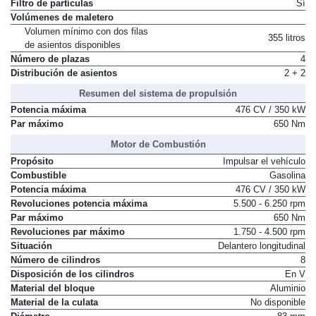
Gasolina
66 l
Filtro de partículas
Sí
Volúmenes de maletero
Volumen mínimo con dos filas
355 litros
de asientos disponibles
Número de plazas
4
Distribución de asientos
2 + 2
Resumen del sistema de propulsión
Potencia máxima
476 CV / 350 kW
Par máximo
650 Nm
Motor de Combustión
Propósito
Impulsar el vehículo
Combustible
Gasolina
Potencia máxima
476 CV / 350 kW
Revoluciones potencia máxima
5.500 - 6.250 rpm
Par máximo
650 Nm
Revoluciones par máximo
1.750 - 4.500 rpm
Situación
Delantero longitudinal
Número de cilindros
8
Disposición de los cilindros
En V
Material del bloque
Aluminio
Material de la culata
No disponible