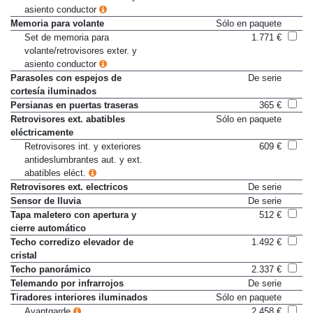
asiento conductor
Memoria para volante
Sólo en paquete
Set de memoria para
1.771 €
volante/retrovisores exter. y
asiento conductor
Parasoles con espejos de
De serie
cortesía iluminados
Persianas en puertas traseras
365 €
Retrovisores ext. abatibles
Sólo en paquete
eléctricamente
Retrovisores int. y exteriores
609 €
antideslumbrantes aut. y ext.
abatibles eléct.
Retrovisores ext. electricos
De serie
Sensor de lluvia
De serie
Tapa maletero con apertura y
512 €
cierre automático
Techo corredizo elevador de
1.492 €
cristal
Techo panorámico
2.337 €
Telemando por infrarrojos
De serie
Tiradores interiores iluminados
Sólo en paquete
Avantgarde
2.458 €