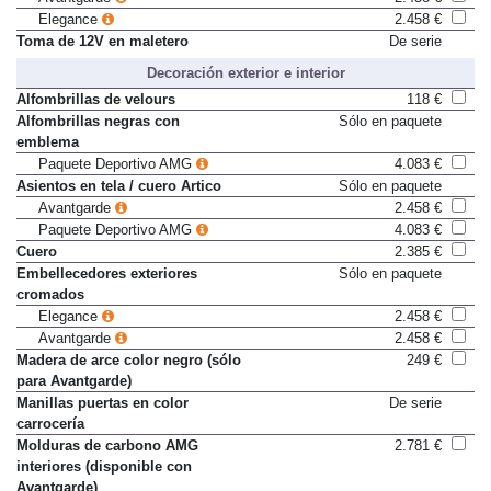
Elegance
2.458 €
Toma de 12V en maletero
De serie
Decoración exterior e interior
Alfombrillas de velours
118 €
Alfombrillas negras con
Sólo en paquete
emblema
Paquete Deportivo AMG
4.083 €
Asientos en tela / cuero Artico
Sólo en paquete
Avantgarde
2.458 €
Paquete Deportivo AMG
4.083 €
Cuero
2.385 €
Embellecedores exteriores
Sólo en paquete
cromados
Elegance
2.458 €
Avantgarde
2.458 €
Madera de arce color negro (sólo
249 €
para Avantgarde)
Manillas puertas en color
De serie
carrocería
Molduras de carbono AMG
2.781 €
interiores (disponible con
Avantgarde)