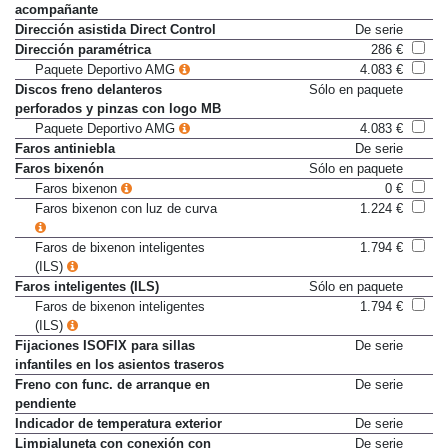
acompañante
Dirección asistida Direct Control
De serie
Dirección paramétrica
286 €
Paquete Deportivo AMG
4.083 €
Discos freno delanteros
Sólo en paquete
perforados y pinzas con logo MB
Paquete Deportivo AMG
4.083 €
Faros antiniebla
De serie
Faros bixenón
Sólo en paquete
Faros bixenon
0 €
Faros bixenon con luz de curva
1.224 €
Faros de bixenon inteligentes
1.794 €
(ILS)
Faros inteligentes (ILS)
Sólo en paquete
Faros de bixenon inteligentes
1.794 €
(ILS)
Fijaciones ISOFIX para sillas
De serie
infantiles en los asientos traseros
Freno con func. de arranque en
De serie
pendiente
Indicador de temperatura exterior
De serie
Limpialuneta con conexión con
De serie