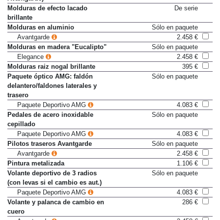
Molduras de efecto lacado
De serie
brillante
Molduras en aluminio
Sólo en paquete
Avantgarde
2.458 €
Molduras en madera "Eucalipto"
Sólo en paquete
Elegance
2.458 €
Molduras raiz nogal brillante
395 €
Paquete óptico AMG: faldón
Sólo en paquete
delantero/faldones laterales y
trasero
Paquete Deportivo AMG
4.083 €
Pedales de acero inoxidable
Sólo en paquete
cepillado
Paquete Deportivo AMG
4.083 €
Pilotos traseros Avantgarde
Sólo en paquete
Avantgarde
2.458 €
Pintura metalizada
1.106 €
Volante deportivo de 3 radios
Sólo en paquete
(con levas si el cambio es aut.)
Paquete Deportivo AMG
4.083 €
Volante y palanca de cambio en
286 €
cuero