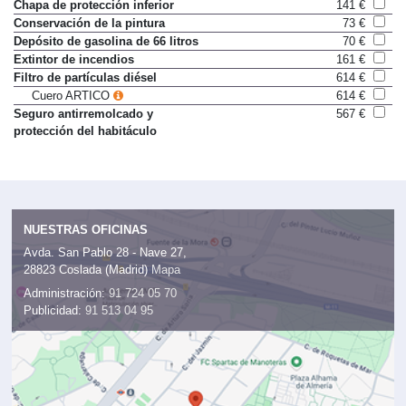
Chapa de protección inferior
141 €
Conservación de la pintura
73 €
Depósito de gasolina de 66 litros
70 €
Extintor de incendios
161 €
Filtro de partículas diésel
614 €
Cuero ARTICO
614 €
Seguro antirremolcado y
567 €
protección del habitáculo
NUESTRAS OFICINAS
Avda. San Pablo 28 - Nave 27,
28823 Coslada (Madrid)
Mapa
Administración:
91 724 05 70
Publicidad:
91 513 04 95