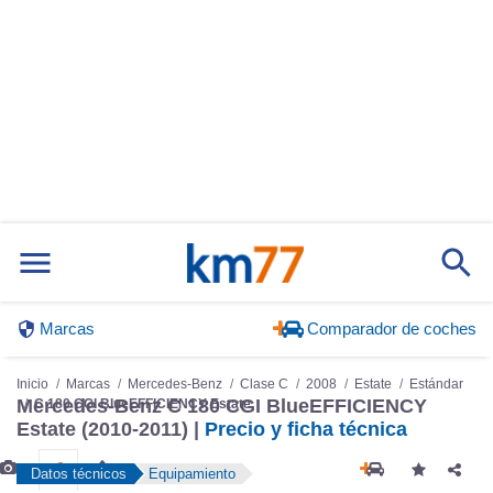
Marcas
Comparador de coches
Inicio
Marcas
Mercedes-Benz
Clase C
2008
Estate
Estándar
Mercedes-Benz C 180 CGI BlueEFFICIENCY
C 180 CGI BlueEFFICIENCY Estate
Estate (2010-2011) |
Precio y ficha técnica
Datos técnicos
Equipamiento