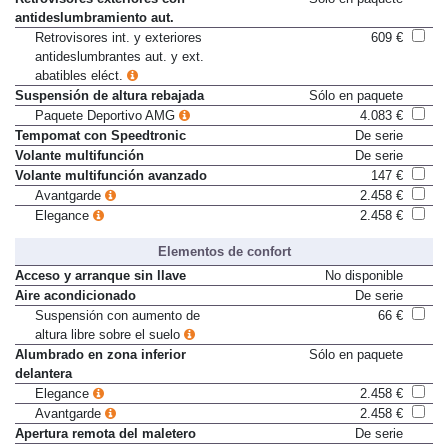
antideslumbramiento aut.
Retrovisores int. y exteriores
609 €
antideslumbrantes aut. y ext.
abatibles eléct.
Suspensión de altura rebajada
Sólo en paquete
Paquete Deportivo AMG
4.083 €
Tempomat con Speedtronic
De serie
Volante multifunción
De serie
Volante multifunción avanzado
147 €
Avantgarde
2.458 €
Elegance
2.458 €
Elementos de confort
Acceso y arranque sin llave
No disponible
Aire acondicionado
De serie
Suspensión con aumento de
66 €
altura libre sobre el suelo
Alumbrado en zona inferior
Sólo en paquete
delantera
Elegance
2.458 €
Avantgarde
2.458 €
Apertura remota del maletero
De serie