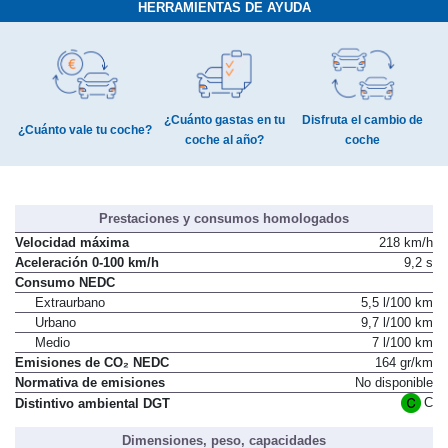
HERRAMIENTAS DE AYUDA
¿Cuánto gastas en tu
Disfruta el cambio de
¿Cuánto vale tu coche?
coche al año?
coche
Prestaciones y consumos homologados
Velocidad máxima
218 km/h
Aceleración 0-100 km/h
9,2 s
Consumo NEDC
Extraurbano
5,5 l/100 km
Urbano
9,7 l/100 km
Medio
7 l/100 km
Emisiones de CO₂ NEDC
164 gr/km
Normativa de emisiones
No disponible
C
Distintivo ambiental DGT
Dimensiones, peso, capacidades