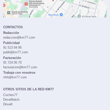
CONTACTOS
Redacción
redaccion@km77.com
Publicidad
91 513 04 95
publi@km77.com
Facturación
91 724 05 70
facturacion@km77.com
Trabaja con nosotros
rrhh@km77.com
OTROS SITIOS DE LA RED KM77
Coches77
DriveMatch
DriveK