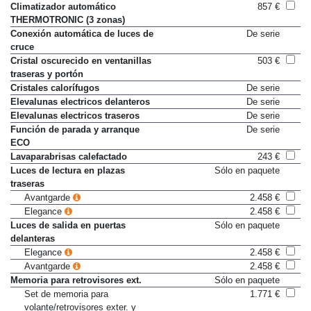
Climatizador automático
857 €
THERMOTRONIC (3 zonas)
Conexión automática de luces de
De serie
cruce
Cristal oscurecido en ventanillas
503 €
traseras y portón
Cristales calorífugos
De serie
Elevalunas electricos delanteros
De serie
Elevalunas electricos traseros
De serie
Función de parada y arranque
De serie
ECO
Lavaparabrisas calefactado
243 €
Luces de lectura en plazas
Sólo en paquete
traseras
Avantgarde
2.458 €
Elegance
2.458 €
Luces de salida en puertas
Sólo en paquete
delanteras
Elegance
2.458 €
Avantgarde
2.458 €
Memoria para retrovisores ext.
Sólo en paquete
Set de memoria para
1.771 €
volante/retrovisores exter. y