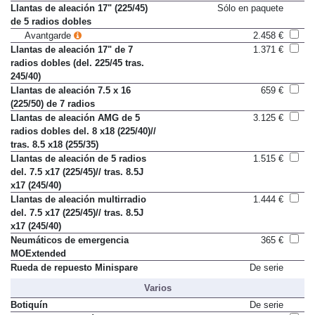
Llantas de aleación 17" (225/45)
Sólo en paquete
de 5 radios dobles
Avantgarde
2.458 €
Llantas de aleación 17" de 7
1.371 €
radios dobles (del. 225/45 tras.
245/40)
Llantas de aleación 7.5 x 16
659 €
(225/50) de 7 radios
Llantas de aleación AMG de 5
3.125 €
radios dobles del. 8 x18 (225/40)//
tras. 8.5 x18 (255/35)
Llantas de aleación de 5 radios
1.515 €
del. 7.5 x17 (225/45)// tras. 8.5J
x17 (245/40)
Llantas de aleación multirradio
1.444 €
del. 7.5 x17 (225/45)// tras. 8.5J
x17 (245/40)
Neumáticos de emergencia
365 €
MOExtended
Rueda de repuesto Minispare
De serie
Varios
Botiquín
De serie