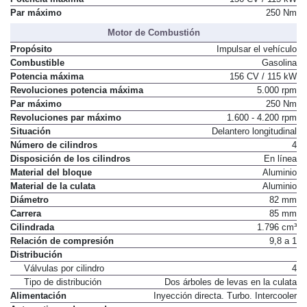
Par máximo
250 Nm
Motor de Combustión
Propósito
Impulsar el vehículo
Combustible
Gasolina
Potencia máxima
156 CV / 115 kW
Revoluciones potencia máxima
5.000 rpm
Par máximo
250 Nm
Revoluciones par máximo
1.600 - 4.200 rpm
Situación
Delantero longitudinal
Número de cilindros
4
Disposición de los cilindros
En línea
Material del bloque
Aluminio
Material de la culata
Aluminio
Diámetro
82 mm
Carrera
85 mm
Cilindrada
1.796 cm³
Relación de compresión
9,8 a 1
Distribución
Válvulas por cilindro
4
Tipo de distribución
Dos árboles de levas en la culata
Alimentación
Inyección directa. Turbo. Intercooler