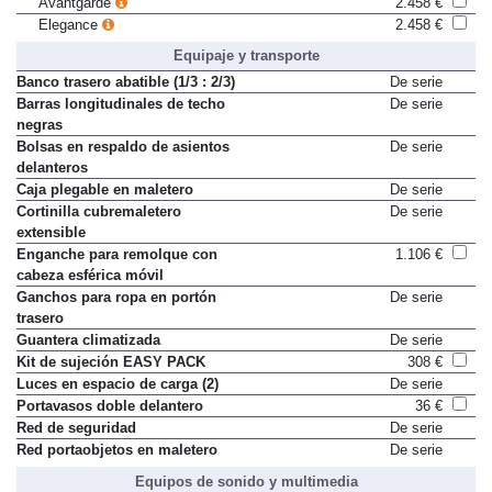
Avantgarde
2.458 €
Elegance
2.458 €
Equipaje y transporte
Banco trasero abatible (1/3 : 2/3)
De serie
Barras longitudinales de techo
De serie
negras
Bolsas en respaldo de asientos
De serie
delanteros
Caja plegable en maletero
De serie
Cortinilla cubremaletero
De serie
extensible
Enganche para remolque con
1.106 €
cabeza esférica móvil
Ganchos para ropa en portón
De serie
trasero
Guantera climatizada
De serie
Kit de sujeción EASY PACK
308 €
Luces en espacio de carga (2)
De serie
Portavasos doble delantero
36 €
Red de seguridad
De serie
Red portaobjetos en maletero
De serie
Equipos de sonido y multimedia