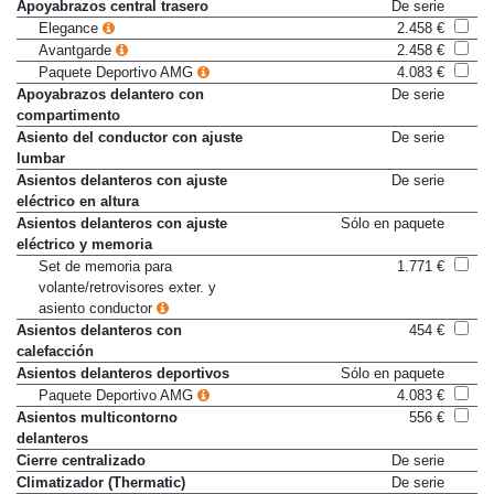
Apoyabrazos central trasero
De serie
Elegance
2.458 €
Avantgarde
2.458 €
Paquete Deportivo AMG
4.083 €
Apoyabrazos delantero con
De serie
compartimento
Asiento del conductor con ajuste
De serie
lumbar
Asientos delanteros con ajuste
De serie
eléctrico en altura
Asientos delanteros con ajuste
Sólo en paquete
eléctrico y memoria
Set de memoria para
1.771 €
volante/retrovisores exter. y
asiento conductor
Asientos delanteros con
454 €
calefacción
Asientos delanteros deportivos
Sólo en paquete
Paquete Deportivo AMG
4.083 €
Asientos multicontorno
556 €
delanteros
Cierre centralizado
De serie
Climatizador (Thermatic)
De serie