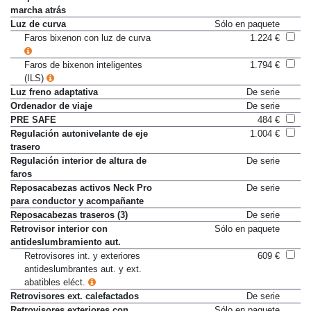
marcha atrás
Luz de curva
Sólo en paquete
Faros bixenon con luz de curva
1.224 €
Faros de bixenon inteligentes
1.794 €
(ILS)
Luz freno adaptativa
De serie
Ordenador de viaje
De serie
PRE SAFE
484 €
Regulación autonivelante de eje
1.004 €
trasero
Regulación interior de altura de
De serie
faros
Reposacabezas activos Neck Pro
De serie
para conductor y acompañante
Reposacabezas traseros (3)
De serie
Retrovisor interior con
Sólo en paquete
antideslumbramiento aut.
Retrovisores int. y exteriores
609 €
antideslumbrantes aut. y ext.
abatibles eléct.
Retrovisores ext. calefactados
De serie
Retrovisores exteriores con
Sólo en paquete