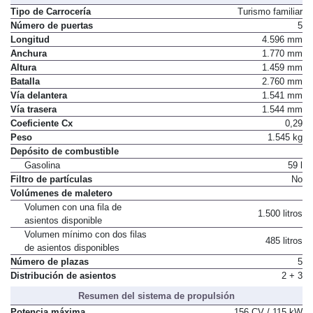
Tipo de Carrocería
Turismo familiar
Número de puertas
5
Longitud
4.596 mm
Anchura
1.770 mm
Altura
1.459 mm
Batalla
2.760 mm
Vía delantera
1.541 mm
Vía trasera
1.544 mm
Coeficiente Cx
0,29
Peso
1.545 kg
Depósito de combustible
Gasolina
59 l
Filtro de partículas
No
Volúmenes de maletero
Volumen con una fila de
1.500 litros
asientos disponible
Volumen mínimo con dos filas
485 litros
de asientos disponibles
Número de plazas
5
Distribución de asientos
2 + 3
Resumen del sistema de propulsión
Potencia máxima
156 CV / 115 kW