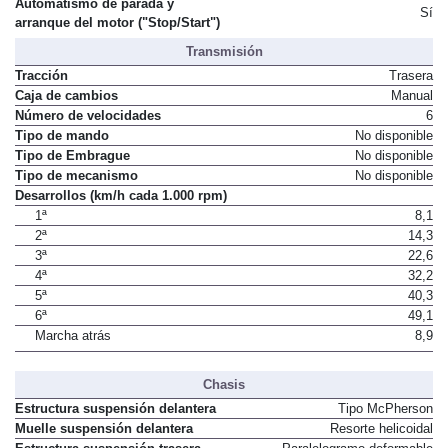
Automatismo de parada y
Sí
arranque del motor ("Stop/Start")
Transmisión
Tracción
Trasera
Caja de cambios
Manual
Número de velocidades
6
Tipo de mando
No disponible
Tipo de Embrague
No disponible
Tipo de mecanismo
No disponible
Desarrollos (km/h cada 1.000 rpm)
1ª
8,1
2ª
14,3
3ª
22,6
4ª
32,2
5ª
40,3
6ª
49,1
Marcha atrás
8,9
Chasis
Estructura suspensión delantera
Tipo McPherson
Muelle suspensión delantera
Resorte helicoidal