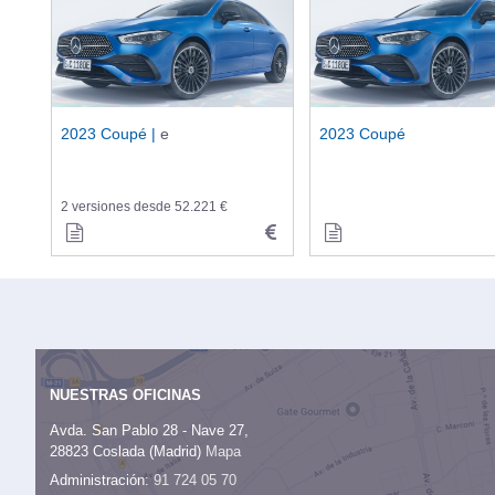
2023 Coupé |
e
2023 Coupé
2 versiones desde 52.221 €
NUESTRAS OFICINAS
Avda. San Pablo 28 - Nave 27,
28823 Coslada (Madrid)
Mapa
Administración:
91 724 05 70