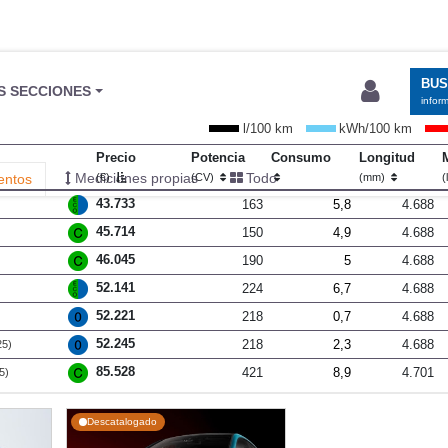
BU
S SECCIONES
infor
l/100 km
kWh/100 km
Precio
Potencia
Consumo
Longitud
Mediciones propias
Todo
entos
(€)
(CV)
(mm)
(
43.733
163
5,8
4.688
45.714
150
4,9
4.688
46.045
190
5
4.688
52.141
224
6,7
4.688
52.221
218
0,7
4.688
52.245
218
2,3
4.688
25)
85.528
421
8,9
4.701
5)
Descatalogado