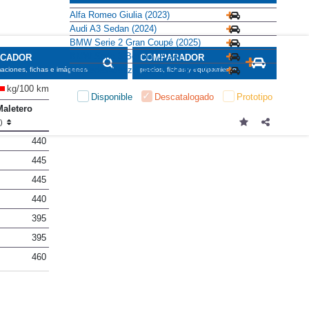
Alfa Romeo Giulia (2023)
Audi A3 Sedan (2024)
BMW Serie 2 Gran Coupé (2025)
BMW Serie 3 Berlina (2024)
SCADOR
COMPARADOR
Mercedes-Benz Clase C Berlina (2021)
maciones, fichas e imágenes
precios, fichas y equipamiento
kg/100 km
Disponible
Descatalogado
Prototipo
Maletero
l)
440
445
445
440
395
395
460