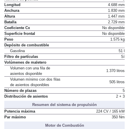
Número de puertas
5
Longitud
4.688 mm
Anchura
1.830 mm
Altura
1.447 mm
Batalla
2.729 mm
Coeficiente Cx
No disponible
Superficie frontal
No disponible
Peso
1.575 kg
Depósito de combustible
Gasolina
51 l
Filtro de partículas
Sí
Volúmenes de maletero
Volumen con una fila de
1.370 litros
asientos disponible
Volumen mínimo con dos filas
505 litros
de asientos disponibles
Número de plazas
5
Distribución de asientos
2 + 3
Resumen del sistema de propulsión
Potencia máxima
224 CV / 165 kW
Par máximo
350 Nm