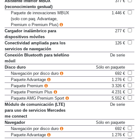
Asistente interior MBUX
377 €
(reconocimiento gestual)
Paquete de innovaciones MBUX
1.446 €
(solo con paq. Advantage,
Premium o Premium Plus)
Cargador inalámbrico para
277 €
dispositivos móviles
Conectividad ampliada para los
126 €
servicios de navegación
Conexión Bluetooth para telefóno
De serie
móvil
Disco duro
Sólo en paquete
Navegación por disco duro
692 €
Paquete Advantage
1.276 €
Paquete Premium
3.326 €
Paquete Premium Plus
4.231 €
Paquete AMG Premium Sport
5.552 €
Módulo de comunicación (LTE)
De serie
para uso de servicios Mercedes
me connect
Navegador
Sólo en paquete
Navegación por disco duro
692 €