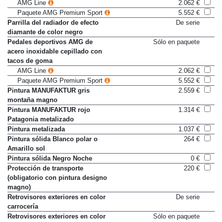
cromo
AMG Line
2.062 €
Paquete AMG Premium Sport
5.552 €
Parrilla del radiador de efecto
De serie
diamante de color negro
Pedales deportivos AMG de
Sólo en paquete
acero inoxidable cepillado con
tacos de goma
AMG Line
2.062 €
Paquete AMG Premium Sport
5.552 €
Pintura MANUFAKTUR gris
2.559 €
montaña magno
Pintura MANUFAKTUR rojo
1.314 €
Patagonia metalizado
Pintura metalizada
1.037 €
Pintura sólida Blanco polar o
264 €
Amarillo sol
Pintura sólida Negro Noche
0 €
Protección de transporte
220 €
(obligatorio con pintura designo
magno)
Retrovisores exteriores en color
De serie
carrocería