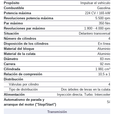
Motor de Combustión
Propósito
Impulsar el vehículo
Combustible
Gasolina
Potencia máxima
224 CV / 165 kW
Revoluciones potencia máxima
5.500 rpm
Par máximo
350 Nm
Revoluciones par máximo
1.800 - 4.000 rpm
Situación
Delantero transversal
Número de cilindros
4
Disposición de los cilindros
En línea
Material del bloque
Aluminio
Material de la culata
Aluminio
Diámetro
83 mm
Carrera
92 mm
Cilindrada
1.991 cm³
Relación de compresión
10,5 a 1
Distribución
Válvulas por cilindro
4
Tipo de distribución
Dos árboles de levas en la culata
Alimentación
Inyección directa. Turbo. Intercooler
Automatismo de parada y
Sí
arranque del motor ("Stop/Start")