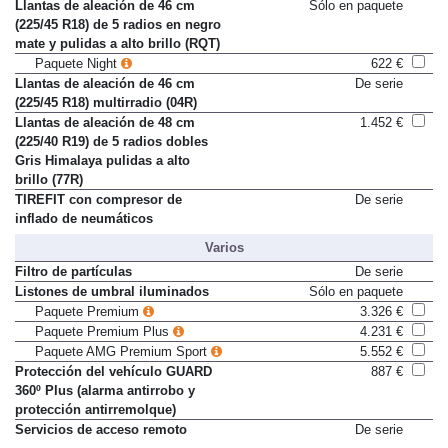
Paquete AMG Premium Sport
5.552 €
Llantas de aleación de 46 cm
Sólo en paquete
(225/45 R18) de 5 radios en negro
mate y pulidas a alto brillo (RQT)
Paquete Night
622 €
Llantas de aleación de 46 cm
De serie
(225/45 R18) multirradio (04R)
Llantas de aleación de 48 cm
1.452 €
(225/40 R19) de 5 radios dobles
Gris Himalaya pulidas a alto
brillo (77R)
TIREFIT con compresor de
De serie
inflado de neumáticos
Varios
Filtro de partículas
De serie
Listones de umbral iluminados
Sólo en paquete
Paquete Premium
3.326 €
Paquete Premium Plus
4.231 €
Paquete AMG Premium Sport
5.552 €
Protección del vehículo GUARD
887 €
360º Plus (alarma antirrobo y
protección antirremolque)
Servicios de acceso remoto
De serie