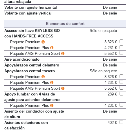
Tren de rodaje de confort de
De serie
altura rebajada
Volante con ajuste horizontal
De serie
Volante con ajuste vertical
De serie
Elementos de confort
Acceso sin llave KEYLESS-GO
Sólo en paquete
con HANDS-FREE ACCESS
Paquete Premium
3.326 €
Paquete Premium Plus
4.231 €
Paquete AMG Premium Sport
5.552 €
Aire acondicionado
De serie
Apoyabrazos central delantero
De serie
Apoyabrazos central trasero
Sólo en paquete
Paquete Premium
3.326 €
Paquete Premium Plus
4.231 €
Paquete AMG Premium Sport
5.552 €
Apoyo lumbar con 4 vías de
289 €
ajuste para asientos delanteros
Paquete Premium Plus
4.231 €
Asiento del conductor con ajuste
De serie
de altura
Asientos delanteros con
402 €