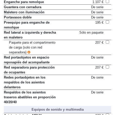
conductor
Enganche para remolque
1.107 €
Guantera con cerradura
De serie
Maletero con iluminación
De serie
Portavasos doble
De serie
Preequipo para enganche de
195 €
remolque
Red lateral a izquierda y derecha
Sólo en paquete
en maletero
Paquete para el compartimento
207 €
de carga (solo con red
separadora)
Red portaobjetos en espacio
De serie
reposapiés del acompañante
Red separadora para protección
207 €
de ocupantes
Redes portaobjetos en los
De serie
respaldos de los asientos
delanteros
Respaldos de los asientos
De serie
traseros abatibles en proporción
40/20/40
Equipos de sonido y multimedia