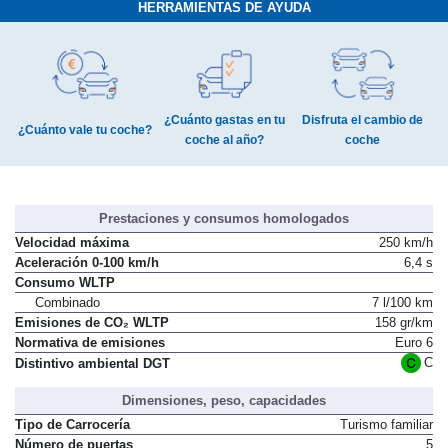
HERRAMIENTAS DE AYUDA
¿Cuánto gastas en tu
Disfruta el cambio de
¿Cuánto vale tu coche?
coche al año?
coche
Prestaciones y consumos homologados
Velocidad máxima
250 km/h
Aceleración 0-100 km/h
6,4 s
Consumo WLTP
Combinado
7 l/100 km
Emisiones de CO₂ WLTP
158 gr/km
Normativa de emisiones
Euro 6
C
Distintivo ambiental DGT
Dimensiones, peso, capacidades
Tipo de Carrocería
Turismo familiar