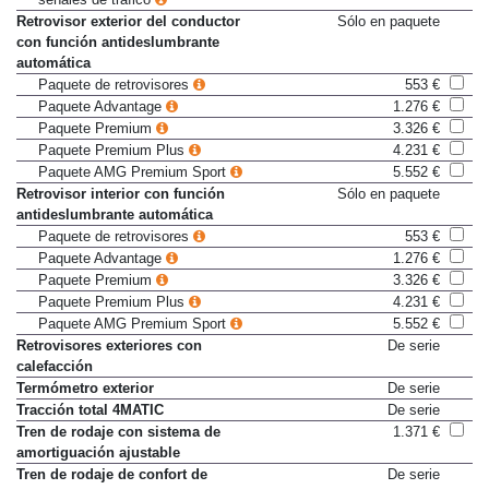
señales de tráfico
Retrovisor exterior del conductor
Sólo en paquete
con función antideslumbrante
automática
Paquete de retrovisores
553 €
Paquete Advantage
1.276 €
Paquete Premium
3.326 €
Paquete Premium Plus
4.231 €
Paquete AMG Premium Sport
5.552 €
Retrovisor interior con función
Sólo en paquete
antideslumbrante automática
Paquete de retrovisores
553 €
Paquete Advantage
1.276 €
Paquete Premium
3.326 €
Paquete Premium Plus
4.231 €
Paquete AMG Premium Sport
5.552 €
Retrovisores exteriores con
De serie
calefacción
Termómetro exterior
De serie
Tracción total 4MATIC
De serie
Tren de rodaje con sistema de
1.371 €
amortiguación ajustable