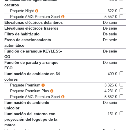
Cristales calorífugos tintados
415 €
oscuros
Paquete Night
622 €
Paquete AMG Premium Sport
5.552 €
Elevalunas eléctricos delanteros
De serie
Elevalunas eléctricos traseros
De serie
Filtro de habitáculo
De serie
Freno de estacionamiento
De serie
automático
Función de arranque KEYLESS-
De serie
GO
Función de parada y arranque
De serie
ECO
Iluminación de ambiente en 64
409 €
colores
Paquete Premium
3.326 €
Paquete Premium Plus
4.231 €
Paquete AMG Premium Sport
5.552 €
Iluminación de ambiente
De serie
unicolor
Iluminación del entorno con
151 €
proyección del logotipo de la
marca