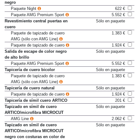
Retrovisores exteriores en color
Sólo en paquete
negro
Paquete Night
622 €
Paquete AMG Premium Sport
5.552 €
Revestimiento central puertas en
Sólo en paquete
cuero
Paquete de tapizado de cuero
1.383 €
AMG (sólo con AMG Line)
Paquete de tapizado de cuero
1.924 €
Salida de escape de color negro
Sólo en paquete
de alto brillo
Paquete AMG Premium Sport
5.552 €
Tapicería de cuero bicolor
Sólo en paquete
Paquete de tapizado de cuero
1.383 €
AMG (sólo con AMG Line)
Tapicería de cuero natural
Sólo en paquete
Paquete de tapizado de cuero
1.924 €
Tapicería de símil cuero ARTICO
201 €
Tapizado en símil de cuero
Sólo en paquete
ARTICO/microfibra MICROCUT
AMG Line
2.062 €
Tapizado en símil de cuero
Sólo en paquete
ARTICO/microfibra MICROCUT