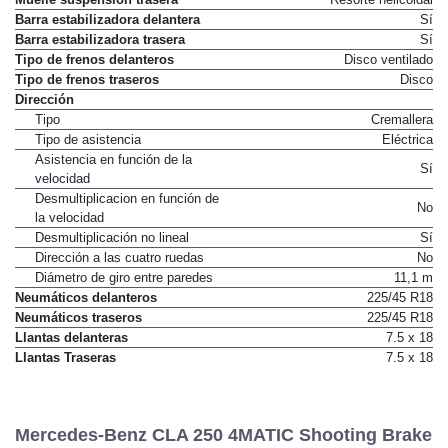
Muelle suspensión trasera
Resorte helicoidal
Barra estabilizadora delantera
Sí
Barra estabilizadora trasera
Sí
Tipo de frenos delanteros
Disco ventilado
Tipo de frenos traseros
Disco
Dirección
Tipo
Cremallera
Tipo de asistencia
Eléctrica
Asistencia en función de la
Sí
velocidad
Desmultiplicacion en función de
No
la velocidad
Desmultiplicación no lineal
Sí
Dirección a las cuatro ruedas
No
Diámetro de giro entre paredes
11,1 m
Neumáticos delanteros
225/45 R18
Neumáticos traseros
225/45 R18
Llantas delanteras
7.5 x 18
Llantas Traseras
7.5 x 18