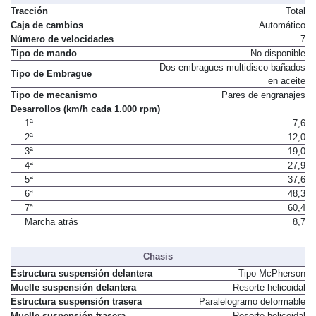
Transmisión
Tracción
Total
Caja de cambios
Automático
Número de velocidades
7
Tipo de mando
No disponible
Dos embragues multidisco bañados
Tipo de Embrague
en aceite
Tipo de mecanismo
Pares de engranajes
Desarrollos (km/h cada 1.000 rpm)
1ª
7,6
2ª
12,0
3ª
19,0
4ª
27,9
5ª
37,6
6ª
48,3
7ª
60,4
Marcha atrás
8,7
Chasis
Estructura suspensión delantera
Tipo McPherson
Muelle suspensión delantera
Resorte helicoidal
Estructura suspensión trasera
Paralelogramo deformable