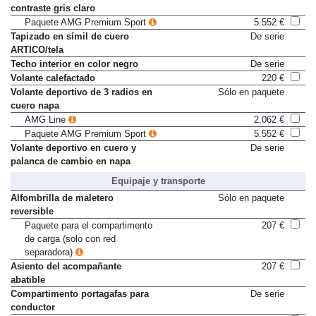
negro con costuras en color de
contraste gris claro
Paquete AMG Premium Sport
5.552 €
Tapizado en símil de cuero
De serie
ARTICO/tela
Techo interior en color negro
De serie
Volante calefactado
220 €
Volante deportivo de 3 radios en
Sólo en paquete
cuero napa
AMG Line
2.062 €
Paquete AMG Premium Sport
5.552 €
Volante deportivo en cuero y
De serie
palanca de cambio en napa
Equipaje y transporte
Alfombrilla de maletero
Sólo en paquete
reversible
Paquete para el compartimento
207 €
de carga (solo con red
separadora)
Asiento del acompañante
207 €
abatible
Compartimento portagafas para
De serie