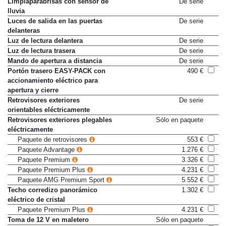
Limpiaparabrisas con sensor de
De serie
lluvia
Luces de salida en las puertas
De serie
delanteras
Luz de lectura delantera
De serie
Luz de lectura trasera
De serie
Mando de apertura a distancia
De serie
Portón trasero EASY-PACK con
490 €
accionamiento eléctrico para
apertura y cierre
Retrovisores exteriores
De serie
orientables eléctricamente
Retrovisores exteriores plegables
Sólo en paquete
eléctricamente
Paquete de retrovisores
553 €
Paquete Advantage
1.276 €
Paquete Premium
3.326 €
Paquete Premium Plus
4.231 €
Paquete AMG Premium Sport
5.552 €
Techo corredizo panorámico
1.302 €
eléctrico de cristal
Paquete Premium Plus
4.231 €