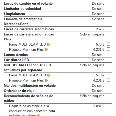
Premium o Premium Plus)
Levas de cambio en el volante
De serie
Limitador de velocidad
De serie
Limpialuneta
De serie
Llamada de emergencia
De serie
Mercedes-Benz
Luces de carretera automáticas
252 €
Luces de carretera automáticas
Sólo en paquete
Plus
Faros MULTIBEAM LED
578 €
Paquete Premium Plus
4.231 €
Luneta térmica
De serie
Luz diurna LED
De serie
MULTIBEAM LED con 18 LED
Sólo en paquete
activables por separado
Faros MULTIBEAM LED
578 €
Paquete Premium Plus
4.231 €
Mandos multifunción en volante
De serie
Ordenador de viaje
De serie
Reconocimiento de señales de
Sólo en paquete
tráfico
Paquete de asistencia a la
2.081 €
conducción con asistente para