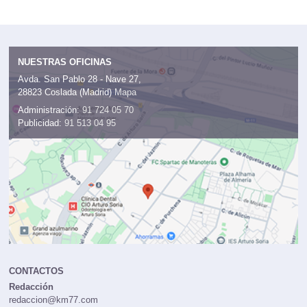
NUESTRAS OFICINAS
Avda. San Pablo 28 - Nave 27,
28823 Coslada (Madrid)
Mapa
Administración:
91 724 05 70
Publicidad:
91 513 04 95
CONTACTOS
Redacción