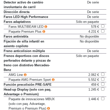
motor
Detector activo de cambio
De serie
involuntario de carril
Dirección directa
De serie
Faros LED High Performance
De serie
Faros adaptativos
Sólo en paquete
Faros MULTIBEAM LED
578 €
Paquete Premium Plus
4.231 €
Faros antiniebla
No disponible
Fijación de silla infantil en
No disponible
asiento copiloto
Freno anticolision múltiple
De serie
Frenos deportivos con discos
Sólo en paquete
perforados delante y pinzas de
freno con distintivo Mercedes-
Benz
AMG Line
2.062 €
Paquete AMG Premium Sport
5.552 €
Función precolisión PRE-SAFE
459 €
Head-up Display (solo con paq.
1.245 €
Advantage o Premium)
Paquete de innovaciones MBUX
1.446 €
(solo con paq. Advantage,