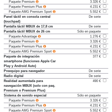
Paquete Advantage
1.276 €
Paquete Premium
3.326 €
Paquete Premium Plus
4.231 €
Paquete AMG Premium Sport
5.552 €
Panel táctil en consola central
De serie
(touchpad)
Pantalla táctil MBUX de 17,8 cm
De serie
Pantalla táctil MBUX de 26 cm
Sólo en paquete
Paquete Advantage
1.276 €
Paquete Premium
3.326 €
Paquete Premium Plus
4.231 €
Paquete AMG Premium Sport
5.552 €
Paquete de integración
377 €
smartphone (funciones Apple Car
Play y Android Auto)
Preequipo para navegador
De serie
Radio digital
De serie
Realidad aumentada para
490 €
navegación MBUX (solo con paq.
Premium o Premium Plus)
Sistema de sonido especial
Sólo en paquete
Paquete Premium
3.326 €
Paquete Premium Plus
4.231 €