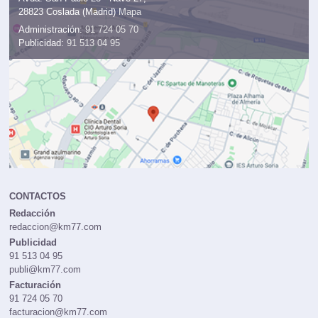
28823 Coslada (Madrid)
Mapa
Administración:
91 724 05 70
Publicidad:
91 513 04 95
CONTACTOS
Redacción
redaccion@km77.com
Publicidad
91 513 04 95
publi@km77.com
Facturación
91 724 05 70
facturacion@km77.com