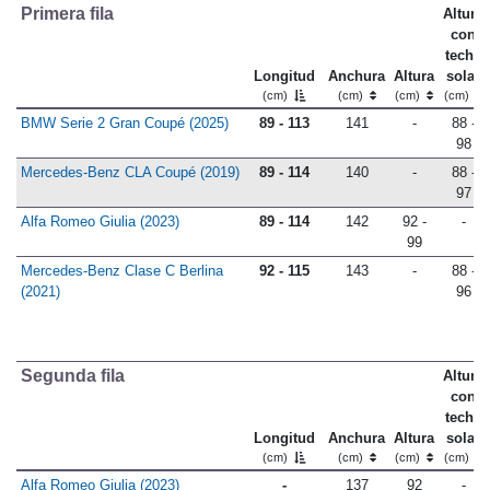
Primera fila
Altura
con
techo
Longitud
Anchura
Altura
solar
(cm)
(cm)
(cm)
(cm)
BMW Serie 2 Gran Coupé (2025)
89 - 113
141
-
88 -
98
Mercedes-Benz CLA Coupé (2019)
89 - 114
140
-
88 -
97
Alfa Romeo Giulia (2023)
89 - 114
142
92 -
-
99
Mercedes-Benz Clase C Berlina
92 - 115
143
-
88 -
(2021)
96
Segunda fila
Altura
con
techo
Longitud
Anchura
Altura
solar
(cm)
(cm)
(cm)
(cm)
Alfa Romeo Giulia (2023)
-
137
92
-