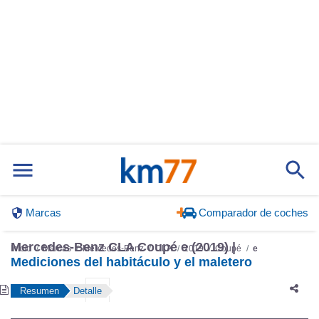
Marcas
Comparador de coches
Mercedes-Benz CLA Coupé e (2019) |
Inicio
Marcas
Mercedes-Benz
CLA
2019
Coupé
e
Mediciones del habitáculo y el maletero
Resumen
Detalle