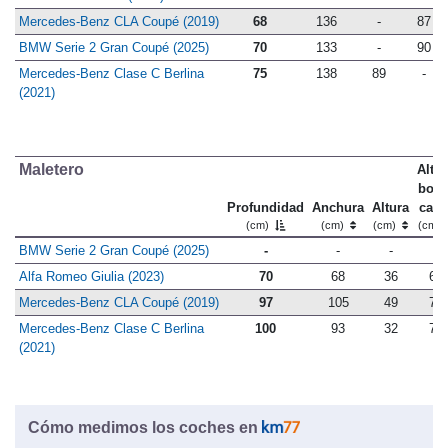
Mercedes-Benz CLA Coupé (2019)
68
136
-
87
BMW Serie 2 Gran Coupé (2025)
70
133
-
90
Mercedes-Benz Clase C Berlina
75
138
89
-
(2021)
Maletero
Altu
bord
Profundidad
Anchura
Altura
carg
(cm)
(cm)
(cm)
(cm)
BMW Serie 2 Gran Coupé (2025)
-
-
-
-
Alfa Romeo Giulia (2023)
70
68
36
68
Mercedes-Benz CLA Coupé (2019)
97
105
49
76
Mercedes-Benz Clase C Berlina
100
93
32
70
(2021)
Cómo medimos los coches en