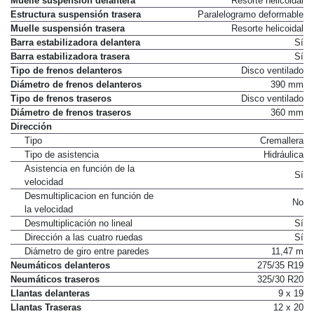
Muelle suspensión delantera
Resorte helicoidal
Estructura suspensión trasera
Paralelogramo deformable
Muelle suspensión trasera
Resorte helicoidal
Barra estabilizadora delantera
Sí
Barra estabilizadora trasera
Sí
Tipo de frenos delanteros
Disco ventilado
Diámetro de frenos delanteros
390 mm
Tipo de frenos traseros
Disco ventilado
Diámetro de frenos traseros
360 mm
Dirección
Tipo
Cremallera
Tipo de asistencia
Hidráulica
Asistencia en función de la
Sí
velocidad
Desmultiplicacion en función de
No
la velocidad
Desmultiplicación no lineal
Sí
Dirección a las cuatro ruedas
Sí
Diámetro de giro entre paredes
11,47 m
Neumáticos delanteros
275/35 R19
Neumáticos traseros
325/30 R20
Llantas delanteras
9 x 19
Llantas Traseras
12 x 20