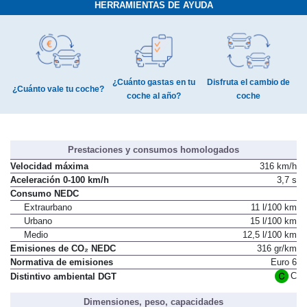
HERRAMIENTAS DE AYUDA
¿Cuánto gastas en tu
Disfruta el cambio de
¿Cuánto vale tu coche?
coche al año?
coche
Prestaciones y consumos homologados
Velocidad máxima
316 km/h
Aceleración 0-100 km/h
3,7 s
Consumo NEDC
Extraurbano
11 l/100 km
Urbano
15 l/100 km
Medio
12,5 l/100 km
Emisiones de CO₂ NEDC
316 gr/km
Normativa de emisiones
Euro 6
C
Distintivo ambiental DGT
Dimensiones, peso, capacidades