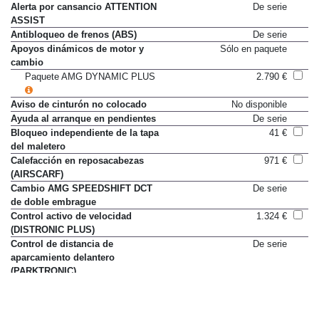
Alerta por cansancio ATTENTION
De serie
ASSIST
Antibloqueo de frenos (ABS)
De serie
Apoyos dinámicos de motor y
Sólo en paquete
cambio
Paquete AMG DYNAMIC PLUS
2.790 €
Aviso de cinturón no colocado
No disponible
Ayuda al arranque en pendientes
De serie
Bloqueo independiente de la tapa
41 €
del maletero
Calefacción en reposacabezas
971 €
(AIRSCARF)
Cambio AMG SPEEDSHIFT DCT
De serie
de doble embrague
Control activo de velocidad
1.324 €
(DISTRONIC PLUS)
Control de distancia de
De serie
aparcamiento delantero
(PARKTRONIC)
Control de distancia de
De serie
aparcamiento trasero
(PARKTRONIC)