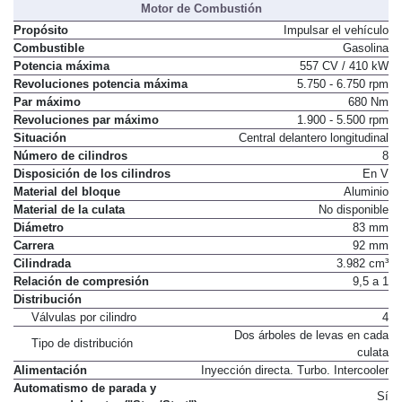
Motor de Combustión
Propósito
Impulsar el vehículo
Combustible
Gasolina
Potencia máxima
557 CV / 410 kW
Revoluciones potencia máxima
5.750 - 6.750 rpm
Par máximo
680 Nm
Revoluciones par máximo
1.900 - 5.500 rpm
Situación
Central delantero longitudinal
Número de cilindros
8
Disposición de los cilindros
En V
Material del bloque
Aluminio
Material de la culata
No disponible
Diámetro
83 mm
Carrera
92 mm
Cilindrada
3.982 cm³
Relación de compresión
9,5 a 1
Distribución
Válvulas por cilindro
4
Dos árboles de levas en cada
Tipo de distribución
culata
Alimentación
Inyección directa. Turbo. Intercooler
Automatismo de parada y
Sí