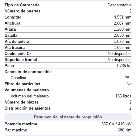
Tipo de Carrocería
Descapotable
Número de puertas
2
Longitud
4.551 mm
Anchura
2.007 mm
Altura
1.260 mm
Batalla
2.630 mm
Vía delantera
1.678 mm
Vía trasera
1.695 mm
Coeficiente Cx
No disponible
Superficie frontal
No disponible
Peso
1.735 kg
Depósito de combustible
Gasolina
75 l
Filtro de partículas
No
Volúmenes de maletero
Volumen del maletero
165 litros
Número de plazas
2
Distribución de asientos
2
Resumen del sistema de propulsión
Potencia máxima
557 CV / 410 kW
Par máximo
680 Nm