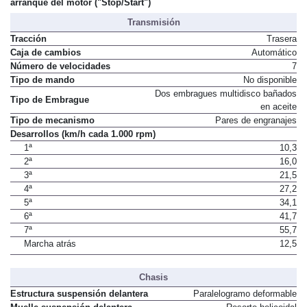
arranque del motor ("Stop/Start")
Transmisión
Tracción
Trasera
Caja de cambios
Automático
Número de velocidades
7
Tipo de mando
No disponible
Dos embragues multidisco bañados
Tipo de Embrague
en aceite
Tipo de mecanismo
Pares de engranajes
Desarrollos (km/h cada 1.000 rpm)
1ª
10,3
2ª
16,0
3ª
21,5
4ª
27,2
5ª
34,1
6ª
41,7
7ª
55,7
Marcha atrás
12,5
Chasis
Estructura suspensión delantera
Paralelogramo deformable