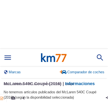
Marcas
Comparador de coches
McLaren 540C Coupé (2016) |
Informaciones
Inicio
Marcas
McLaren
540C
2016
Coupé
No tenemos artículos publicados del McLaren 540C Coupé
(2016) (según la disponibilidad seleccionada)