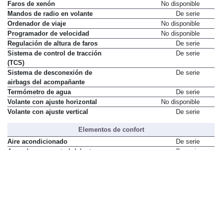
Faros de xenón
No disponible
Mandos de radio en volante
De serie
Ordenador de viaje
No disponible
Programador de velocidad
No disponible
Regulación de altura de faros
De serie
Sistema de control de tracción
De serie
(TCS)
Sistema de desconexión de
De serie
airbags del acompañante
Termómetro de agua
De serie
Volante con ajuste horizontal
No disponible
Volante con ajuste vertical
De serie
Elementos de confort
Aire acondicionado
De serie
Apoyabrazos central delantero
De serie
Asiento del conductor con ajuste
De serie
de altura
Asiento del conductor con ajuste
No disponible
eléctrico
Asientos de la segunda fila
De serie
convertibles en mesas
Asientos delanteros con
No disponible