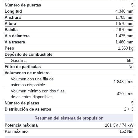
Número de puertas
5
Longitud
4.340 mm
Anchura
1.705 mm
Altura
1.570 mm
Batalla
2.670 mm
Vía delantera
1.475 mm
Vía trasera
1.480 mm
Peso
1.350 kg
Depósito de combustible
Gasolina
58 l
Filtro de partículas
No
Volúmenes de maletero
Volumen con una fila de
1.848 litros
asientos disponible
Volumen mínimo con dos filas
420 litros
de asientos disponibles
Número de plazas
5
Distribución de asientos
2 + 3
Resumen del sistema de propulsión
Potencia máxima
101 CV / 74 kW
Par máximo
152 Nm