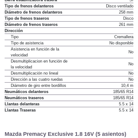
Tipo de frenos delanteros
Disco ventilado
Diámetro de frenos delanteros
258 mm
Tipo de frenos traseros
Disco
Diámetro de frenos traseros
261 mm
Dirección
Tipo
Cremallera
Tipo de asistencia
No disponible
Asistencia en función de la
No
velocidad
Desmultiplicacion en función de
No
la velocidad
Desmultiplicación no lineal
No
Dirección a las cuatro ruedas
No
Diámetro de giro entre bordillos
10,4 m
Neumáticos delanteros
185/65 R14
Neumáticos traseros
185/65 R14
Llantas delanteras
5.5 x 14
Llantas Traseras
5.5 x 14
Mazda Premacy Exclusive 1.8 16V (5 asientos)