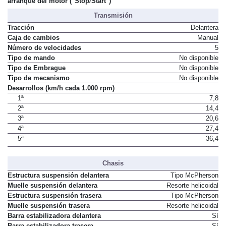
arranque del motor ("Stop/Start")
Transmisión
Tracción
Delantera
Caja de cambios
Manual
Número de velocidades
5
Tipo de mando
No disponible
Tipo de Embrague
No disponible
Tipo de mecanismo
No disponible
Desarrollos (km/h cada 1.000 rpm)
1ª
7,8
2ª
14,4
3ª
20,6
4ª
27,4
5ª
36,4
Chasis
Estructura suspensión delantera
Tipo McPherson
Muelle suspensión delantera
Resorte helicoidal
Estructura suspensión trasera
Tipo McPherson
Muelle suspensión trasera
Resorte helicoidal
Barra estabilizadora delantera
Sí
Barra estabilizadora trasera
Sí