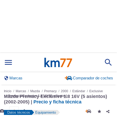
Marcas
Comparador de coches
Inicio
Marcas
Mazda
Premacy
2000
Estándar
Exclusive
Mazda Premacy Exclusive 1.8 16V (5 asientos)
Premacy Exclusive 1.8 16V (5 asientos)
(2002-2005) |
Precio y ficha técnica
Datos técnicos
Equipamiento