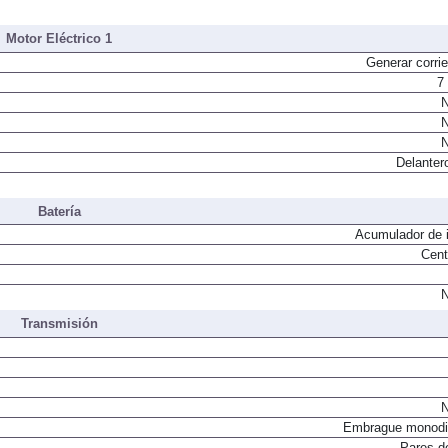
Inyección directa. Compresor
Motor Eléctrico 1
Generar corrie
7
N
N
N
Delanter
Batería
Acumulador de i
Cent
N
Transmisión
N
Embrague monodi