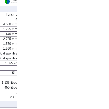
Euro 6
ECO
Turismo
4
4.660 mm
1.795 mm
1.440 mm
2.725 mm
1.570 mm
1.580 mm
o disponible
o disponible
1.395 kg
51 l
1.138 litros
450 litros
5
2 + 3