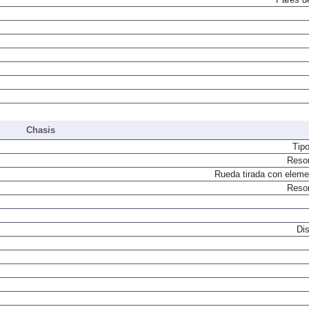
Pares d
Chasis
Tip
Resor
Rueda tirada con elemen
Resor
Dis