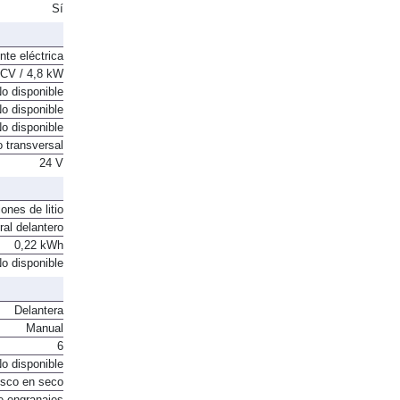
. Intercooler
Sí
nte eléctrica
 CV / 4,8 kW
o disponible
o disponible
o disponible
o transversal
24 V
ones de litio
ral delantero
0,22 kWh
o disponible
Delantera
Manual
6
o disponible
sco en seco