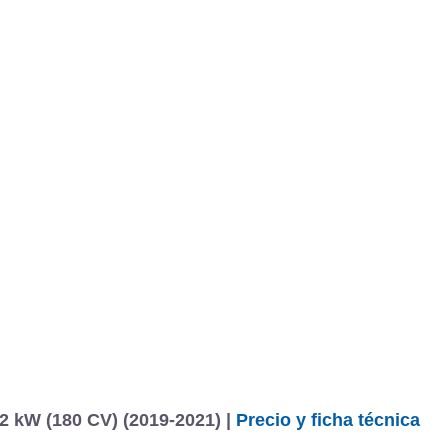
BU
S SECCIONES
infor
 Sedán Evolution-X SKYACTIV-X 2.0 132 kW (180 CV)
Todo
entos
 kW (180 CV) (2019-2021) |
Precio y ficha técnica