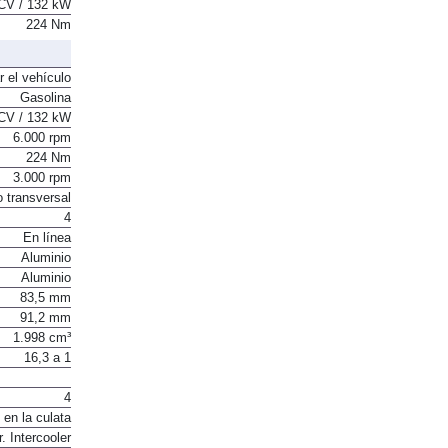
CV / 132 kW
224 Nm
r el vehículo
Gasolina
CV / 132 kW
6.000 rpm
224 Nm
3.000 rpm
o transversal
4
En línea
Aluminio
Aluminio
83,5 mm
91,2 mm
1.998 cm³
16,3 a 1
4
 en la culata