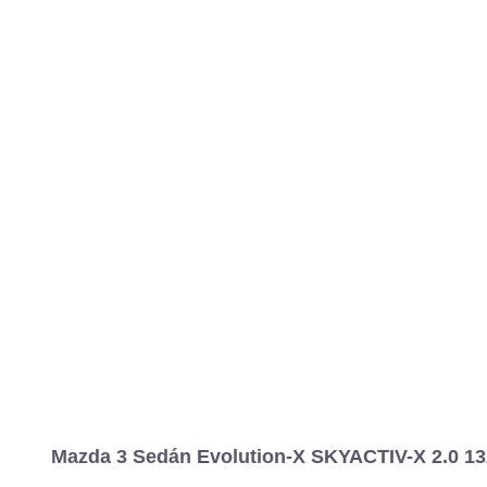
MARCAS
REVISTA/BLOG
OTRA
Inicio
Marcas
Mazda
Mazda3
2019
Sedán
Evolution-X
3
Información
Fotos
Precios, datos y equipami
Mazda 3 Sedán Evolution-X SKYACTIV-X 2.0 132