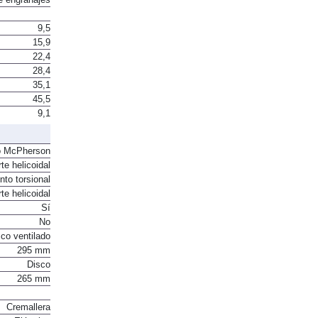
e engranajes
9,5
15,9
22,4
28,4
35,1
45,5
9,1
o McPherson
te helicoidal
to torsional
te helicoidal
Sí
No
co ventilado
295 mm
Disco
265 mm