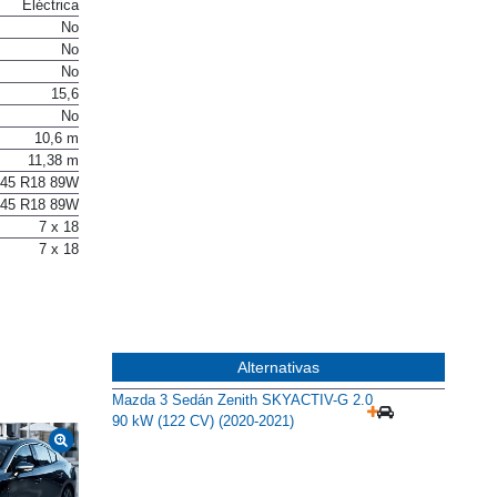
Cremallera
Eléctrica
No
No
No
15,6
No
10,6 m
11,38 m
/45 R18 89W
/45 R18 89W
7 x 18
7 x 18
Alternativas
Mazda 3 Sedán Zenith SKYACTIV-G 2.0
90 kW (122 CV) (2020-2021)