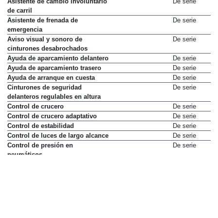
Asistente de cambio involuntario
De serie
de carril
Asistente de frenada de
De serie
emergencia
Aviso visual y sonoro de
De serie
cinturones desabrochados
Ayuda de aparcamiento delantero
De serie
Ayuda de aparcamiento trasero
De serie
Ayuda de arranque en cuesta
De serie
Cinturones de seguridad
De serie
delanteros regulables en altura
Control de crucero
De serie
Control de crucero adaptativo
De serie
Control de estabilidad
De serie
Control de luces de largo alcance
De serie
Control de presión en
De serie
neumáticos
Control de tracción con G-
De serie
Vectoring Control Plus
Cámara de visión trasera
De serie
Desactivación de airbag del
De serie
pasajero delantero
Detector de fatiga con cámara
De serie