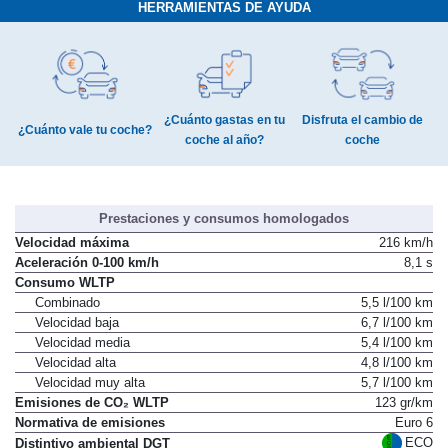
HERRAMIENTAS DE AYUDA
¿Cuánto gastas en tu
Disfruta el cambio de
¿Cuánto vale tu coche?
coche al año?
coche
Prestaciones y consumos homologados
Velocidad máxima
216 km/h
Aceleración 0-100 km/h
8,1 s
Consumo WLTP
Combinado
5,5 l/100 km
Velocidad baja
6,7 l/100 km
Velocidad media
5,4 l/100 km
Velocidad alta
4,8 l/100 km
Velocidad muy alta
5,7 l/100 km
Emisiones de CO₂ WLTP
123 gr/km
Normativa de emisiones
Euro 6
ECO
Distintivo ambiental DGT