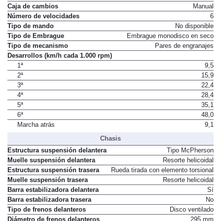
Caja de cambios
Manual
Número de velocidades
6
Tipo de mando
No disponible
Tipo de Embrague
Embrague monodisco en seco
Tipo de mecanismo
Pares de engranajes
Desarrollos (km/h cada 1.000 rpm)
1ª
9,5
2ª
15,9
3ª
22,4
4ª
28,4
5ª
35,1
6ª
48,0
Marcha atrás
9,1
Chasis
Estructura suspensión delantera
Tipo McPherson
Muelle suspensión delantera
Resorte helicoidal
Estructura suspensión trasera
Rueda tirada con elemento torsional
Muelle suspensión trasera
Resorte helicoidal
Barra estabilizadora delantera
Sí
Barra estabilizadora trasera
No
Tipo de frenos delanteros
Disco ventilado
Diámetro de frenos delanteros
295 mm