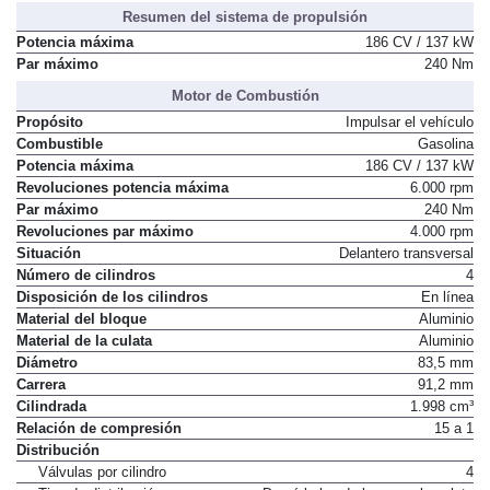
Resumen del sistema de propulsión
Potencia máxima
186 CV / 137 kW
Par máximo
240 Nm
Motor de Combustión
Propósito
Impulsar el vehículo
Combustible
Gasolina
Potencia máxima
186 CV / 137 kW
Revoluciones potencia máxima
6.000 rpm
Par máximo
240 Nm
Revoluciones par máximo
4.000 rpm
Situación
Delantero transversal
Número de cilindros
4
Disposición de los cilindros
En línea
Material del bloque
Aluminio
Material de la culata
Aluminio
Diámetro
83,5 mm
Carrera
91,2 mm
Cilindrada
1.998 cm³
Relación de compresión
15 a 1
Distribución
Válvulas por cilindro
4