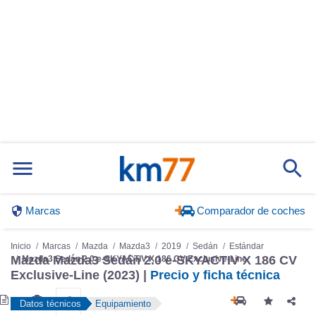
Marcas
Comparador de coches
Inicio
Marcas
Mazda
Mazda3
2019
Sedán
Estándar
Mazda Mazda3 Sedán 2.0 e-SKYACTIV X 186 CV
Mazda3 Sedán 2.0 e-SKYACTIV X 186 CV Exclusive-Line
Exclusive-Line (2023) |
Precio y ficha técnica
Datos técnicos
Equipamiento