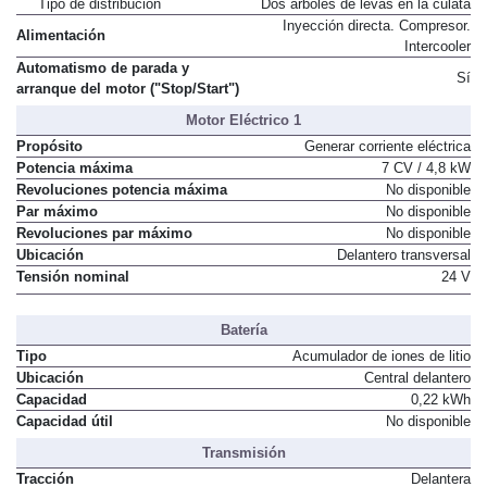
Tipo de distribución
Dos árboles de levas en la culata
Inyección directa. Compresor.
Alimentación
Intercooler
Automatismo de parada y
Sí
arranque del motor ("Stop/Start")
Motor Eléctrico 1
Propósito
Generar corriente eléctrica
Potencia máxima
7 CV / 4,8 kW
Revoluciones potencia máxima
No disponible
Par máximo
No disponible
Revoluciones par máximo
No disponible
Ubicación
Delantero transversal
Tensión nominal
24 V
Batería
Tipo
Acumulador de iones de litio
Ubicación
Central delantero
Capacidad
0,22 kWh
Capacidad útil
No disponible
Transmisión
Tracción
Delantera