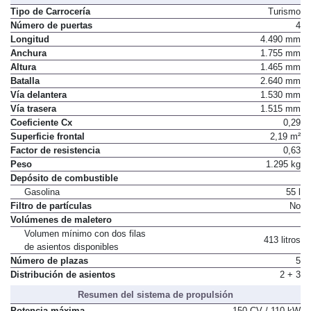
Tipo de Carrocería
Turismo
Número de puertas
4
Longitud
4.490 mm
Anchura
1.755 mm
Altura
1.465 mm
Batalla
2.640 mm
Vía delantera
1.530 mm
Vía trasera
1.515 mm
Coeficiente Cx
0,29
Superficie frontal
2,19 m²
Factor de resistencia
0,63
Peso
1.295 kg
Depósito de combustible
Gasolina
55 l
Filtro de partículas
No
Volúmenes de maletero
Volumen mínimo con dos filas
413 litros
de asientos disponibles
Número de plazas
5
Distribución de asientos
2 + 3
Resumen del sistema de propulsión
Potencia máxima
150 CV / 110 kW