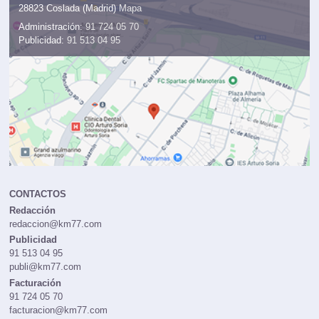
28823 Coslada (Madrid)
Mapa
Administración:
91 724 05 70
Publicidad:
91 513 04 95
CONTACTOS
Redacción
redaccion@km77.com
Publicidad
91 513 04 95
publi@km77.com
Facturación
91 724 05 70
facturacion@km77.com