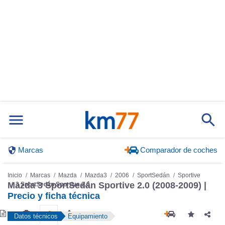
Marcas
Comparador de coches
Inicio
Marcas
Mazda
Mazda3
2006
SportSedán
Sportive
Mazda 3 SportSedán Sportive 2.0 (2008-2009) |
3 SportSedán Sportive 2.0
Precio y ficha técnica
Datos técnicos
Equipamiento