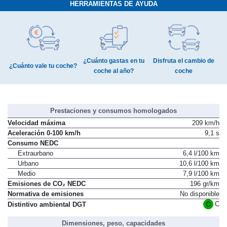
HERRAMIENTAS DE AYUDA
¿Cuánto gastas en tu
Disfruta el cambio de
¿Cuánto vale tu coche?
coche al año?
coche
Prestaciones y consumos homologados
Velocidad máxima
209 km/h
Aceleración 0-100 km/h
9,1 s
Consumo NEDC
Extraurbano
6,4 l/100 km
Urbano
10,6 l/100 km
Medio
7,9 l/100 km
Emisiones de CO₂ NEDC
196 gr/km
Normativa de emisiones
No disponible
C
Distintivo ambiental DGT
Dimensiones, peso, capacidades