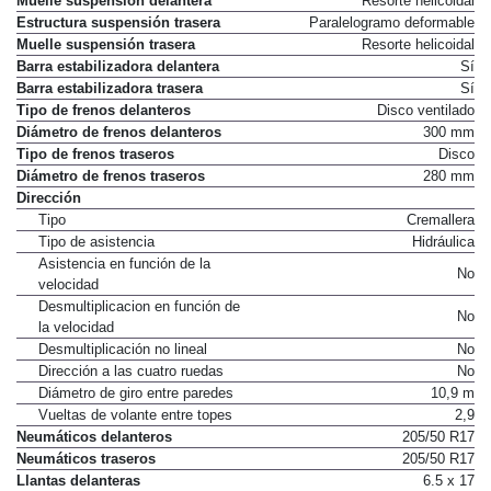
Muelle suspensión delantera
Resorte helicoidal
Estructura suspensión trasera
Paralelogramo deformable
Muelle suspensión trasera
Resorte helicoidal
Barra estabilizadora delantera
Sí
Barra estabilizadora trasera
Sí
Tipo de frenos delanteros
Disco ventilado
Diámetro de frenos delanteros
300 mm
Tipo de frenos traseros
Disco
Diámetro de frenos traseros
280 mm
Dirección
Tipo
Cremallera
Tipo de asistencia
Hidráulica
Asistencia en función de la
No
velocidad
Desmultiplicacion en función de
No
la velocidad
Desmultiplicación no lineal
No
Dirección a las cuatro ruedas
No
Diámetro de giro entre paredes
10,9 m
Vueltas de volante entre topes
2,9
Neumáticos delanteros
205/50 R17
Neumáticos traseros
205/50 R17
Llantas delanteras
6.5 x 17