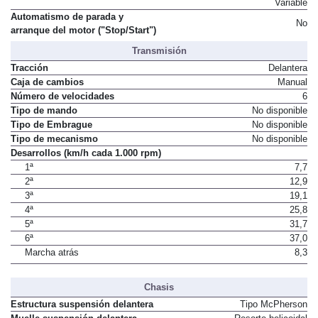
Variable
Automatismo de parada y
No
arranque del motor ("Stop/Start")
Transmisión
Tracción
Delantera
Caja de cambios
Manual
Número de velocidades
6
Tipo de mando
No disponible
Tipo de Embrague
No disponible
Tipo de mecanismo
No disponible
Desarrollos (km/h cada 1.000 rpm)
1ª
7,7
2ª
12,9
3ª
19,1
4ª
25,8
5ª
31,7
6ª
37,0
Marcha atrás
8,3
Chasis
Estructura suspensión delantera
Tipo McPherson