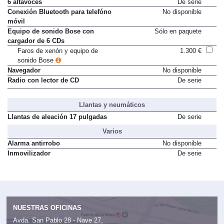
6 altavoces
De serie
Conexión Bluetooth para telefóno
No disponible
móvil
Equipo de sonido Bose con
Sólo en paquete
cargador de 6 CDs
Faros de xenón y equipo de
1.300 €
sonido Bose
Navegador
No disponible
Radio con lector de CD
De serie
Llantas y neumáticos
Llantas de aleación 17 pulgadas
De serie
Varios
Alarma antirrobo
No disponible
Inmovilizador
De serie
NUESTRAS OFICINAS
Avda. San Pablo 28 - Nave 27,