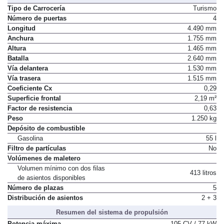
Tipo de Carrocería
Turismo
Número de puertas
4
Longitud
4.490 mm
Anchura
1.755 mm
Altura
1.465 mm
Batalla
2.640 mm
Vía delantera
1.530 mm
Vía trasera
1.515 mm
Coeficiente Cx
0,29
Superficie frontal
2,19 m²
Factor de resistencia
0,63
Peso
1.250 kg
Depósito de combustible
Gasolina
55 l
Filtro de partículas
No
Volúmenes de maletero
Volumen mínimo con dos filas
413 litros
de asientos disponibles
Número de plazas
5
Distribución de asientos
2 + 3
Resumen del sistema de propulsión
Potencia máxima
105 CV / 77 kW