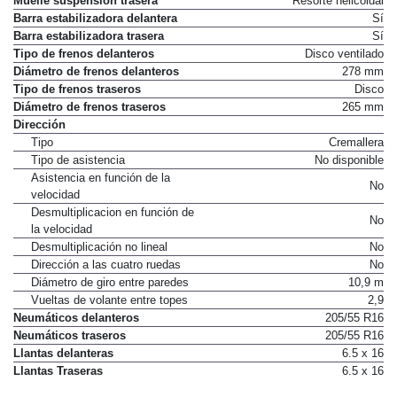
Muelle suspensión trasera
Resorte helicoidal
Barra estabilizadora delantera
Sí
Barra estabilizadora trasera
Sí
Tipo de frenos delanteros
Disco ventilado
Diámetro de frenos delanteros
278 mm
Tipo de frenos traseros
Disco
Diámetro de frenos traseros
265 mm
Dirección
Tipo
Cremallera
Tipo de asistencia
No disponible
Asistencia en función de la
No
velocidad
Desmultiplicacion en función de
No
la velocidad
Desmultiplicación no lineal
No
Dirección a las cuatro ruedas
No
Diámetro de giro entre paredes
10,9 m
Vueltas de volante entre topes
2,9
Neumáticos delanteros
205/55 R16
Neumáticos traseros
205/55 R16
Llantas delanteras
6.5 x 16
Llantas Traseras
6.5 x 16