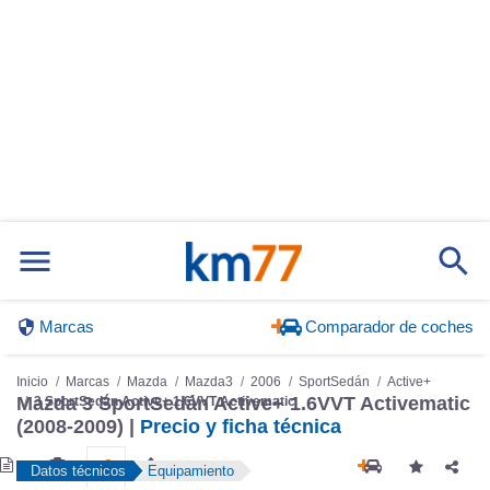
Marcas
Comparador de coches
Inicio
Marcas
Mazda
Mazda3
2006
SportSedán
Active+
Mazda 3 SportSedán Active+ 1.6VVT Activematic
3 SportSedán Active+ 1.6VVT Activematic
(2008-2009) |
Precio y ficha técnica
Datos técnicos
Equipamiento