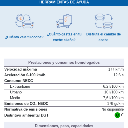
HERRAMIENTAS DE AYUDA
¿Cuánto gastas en tu
Disfruta el cambio de
¿Cuánto vale tu coche?
coche al año?
coche
Prestaciones y consumos homologados
Velocidad máxima
177 km/h
Aceleración 0-100 km/h
12,6 s
Consumo NEDC
Extraurbano
6,2 l/100 km
Urbano
10 l/100 km
Medio
7,6 l/100 km
Emisiones de CO₂ NEDC
179 gr/km
Normativa de emisiones
No disponible
C
Distintivo ambiental DGT
Dimensiones, peso, capacidades