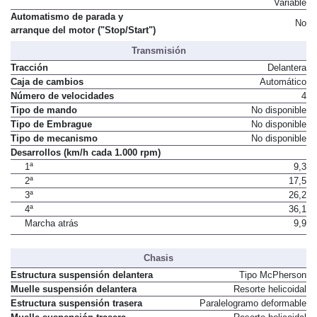
Variable
Automatismo de parada y
No
arranque del motor ("Stop/Start")
Transmisión
Tracción
Delantera
Caja de cambios
Automático
Número de velocidades
4
Tipo de mando
No disponible
Tipo de Embrague
No disponible
Tipo de mecanismo
No disponible
Desarrollos (km/h cada 1.000 rpm)
1ª
9,3
2ª
17,5
3ª
26,2
4ª
36,1
Marcha atrás
9,9
Chasis
Estructura suspensión delantera
Tipo McPherson
Muelle suspensión delantera
Resorte helicoidal
Estructura suspensión trasera
Paralelogramo deformable