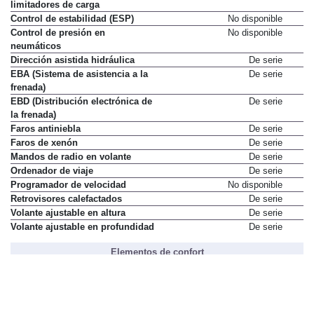
limitadores de carga
Control de estabilidad (ESP)
No disponible
Control de presión en
No disponible
neumáticos
Dirección asistida hidráulica
De serie
EBA (Sistema de asistencia a la
De serie
frenada)
EBD (Distribución electrónica de
De serie
la frenada)
Faros antiniebla
De serie
Faros de xenón
De serie
Mandos de radio en volante
De serie
Ordenador de viaje
De serie
Programador de velocidad
No disponible
Retrovisores calefactados
De serie
Volante ajustable en altura
De serie
Volante ajustable en profundidad
De serie
Elementos de confort
Acceso y arranque sin llave
No disponible
Aire acondicionado
De serie
Apoyabrazos central trasero
De serie
Asiento del conductor con ajuste
De serie