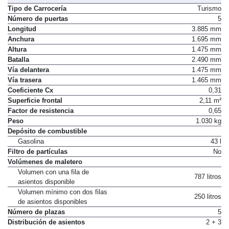
Tipo de Carrocería
Turismo
Número de puertas
5
Longitud
3.885 mm
Anchura
1.695 mm
Altura
1.475 mm
Batalla
2.490 mm
Vía delantera
1.475 mm
Vía trasera
1.465 mm
Coeficiente Cx
0,31
Superficie frontal
2,11 m²
Factor de resistencia
0,65
Peso
1.030 kg
Depósito de combustible
Gasolina
43 l
Filtro de partículas
No
Volúmenes de maletero
Volumen con una fila de
787 litros
asientos disponible
Volumen mínimo con dos filas
250 litros
de asientos disponibles
Número de plazas
5
Distribución de asientos
2 + 3