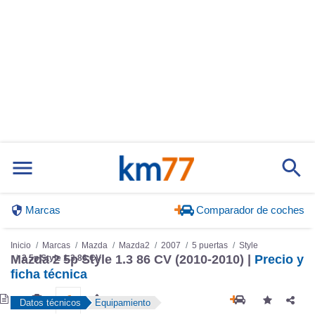
Marcas
Comparador de coches
Inicio
Marcas
Mazda
Mazda2
2007
5 puertas
Style
Mazda 2 5p Style 1.3 86 CV (2010-2010) |
Precio y
2 5p Style 1.3 86 CV
ficha técnica
Datos técnicos
Equipamiento