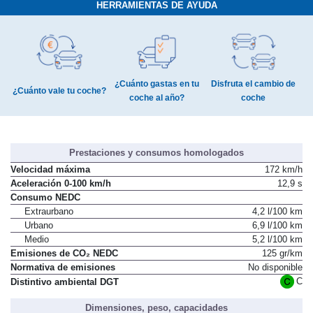
HERRAMIENTAS DE AYUDA
¿Cuánto gastas en tu
Disfruta el cambio de
¿Cuánto vale tu coche?
coche al año?
coche
Prestaciones y consumos homologados
Velocidad máxima
172 km/h
Aceleración 0-100 km/h
12,9 s
Consumo NEDC
Extraurbano
4,2 l/100 km
Urbano
6,9 l/100 km
Medio
5,2 l/100 km
Emisiones de CO₂ NEDC
125 gr/km
Normativa de emisiones
No disponible
C
Distintivo ambiental DGT
Dimensiones, peso, capacidades