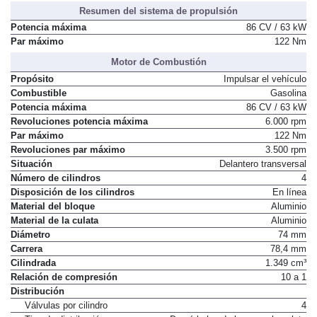
Resumen del sistema de propulsión
Potencia máxima
86 CV / 63 kW
Par máximo
122 Nm
Motor de Combustión
Propósito
Impulsar el vehículo
Combustible
Gasolina
Potencia máxima
86 CV / 63 kW
Revoluciones potencia máxima
6.000 rpm
Par máximo
122 Nm
Revoluciones par máximo
3.500 rpm
Situación
Delantero transversal
Número de cilindros
4
Disposición de los cilindros
En línea
Material del bloque
Aluminio
Material de la culata
Aluminio
Diámetro
74 mm
Carrera
78,4 mm
Cilindrada
1.349 cm³
Relación de compresión
10 a 1
Distribución
Válvulas por cilindro
4