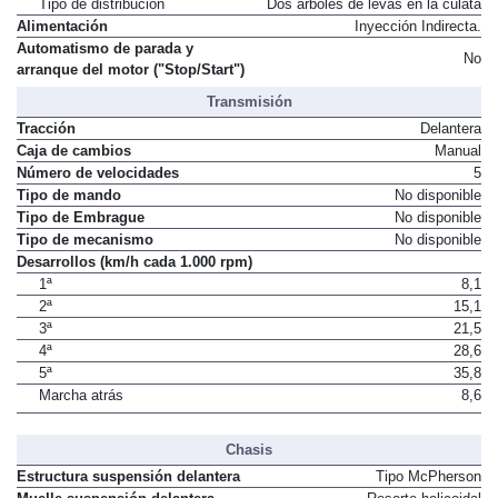
Tipo de distribución
Dos árboles de levas en la culata
Alimentación
Inyección Indirecta.
Automatismo de parada y
No
arranque del motor ("Stop/Start")
Transmisión
Tracción
Delantera
Caja de cambios
Manual
Número de velocidades
5
Tipo de mando
No disponible
Tipo de Embrague
No disponible
Tipo de mecanismo
No disponible
Desarrollos (km/h cada 1.000 rpm)
1ª
8,1
2ª
15,1
3ª
21,5
4ª
28,6
5ª
35,8
Marcha atrás
8,6
Chasis
Estructura suspensión delantera
Tipo McPherson