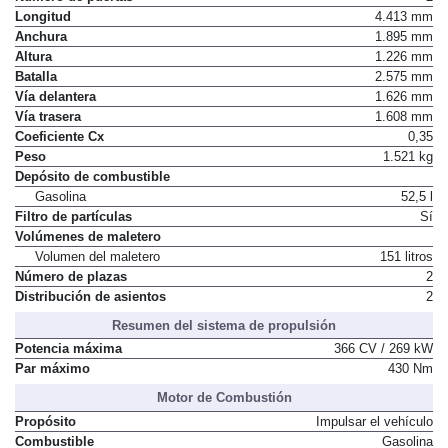
Longitud
4.413 mm
Anchura
1.895 mm
Altura
1.226 mm
Batalla
2.575 mm
Vía delantera
1.626 mm
Vía trasera
1.608 mm
Coeficiente Cx
0,35
Peso
1.521 kg
Depósito de combustible
Gasolina
52,5 l
Filtro de partículas
Sí
Volúmenes de maletero
Volumen del maletero
151 litros
Número de plazas
2
Distribución de asientos
2
Resumen del sistema de propulsión
Potencia máxima
366 CV / 269 kW
Par máximo
430 Nm
Motor de Combustión
Propósito
Impulsar el vehículo
Combustible
Gasolina