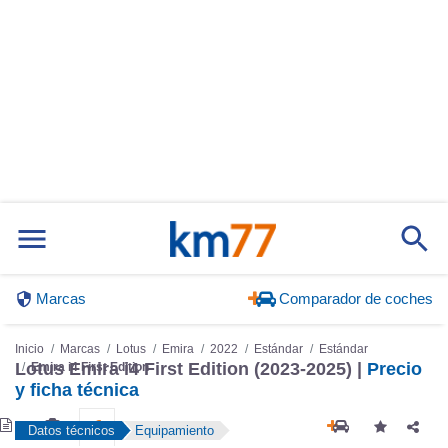
Marcas
Comparador de coches
Inicio
Marcas
Lotus
Emira
2022
Estándar
Estándar
Lotus Emira i4 First Edition (2023-2025) |
Precio
Emira i4 First Edition
y ficha técnica
Datos técnicos
Equipamiento