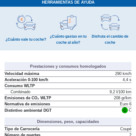
HERRAMIENTAS DE AYUDA
¿Cuánto gastas en tu
Disfruta el cambio de
¿Cuánto vale tu coche?
coche al año?
coche
Prestaciones y consumos homologados
Velocidad máxima
290 km/h
Aceleración 0-100 km/h
4,4 s
Consumo WLTP
Combinado
9,2 l/100 km
Emisiones de CO₂ WLTP
208 gr/km
Normativa de emisiones
Euro 6
C
Distintivo ambiental DGT
Dimensiones, peso, capacidades
Tipo de Carrocería
Coupé
Número de puertas
2