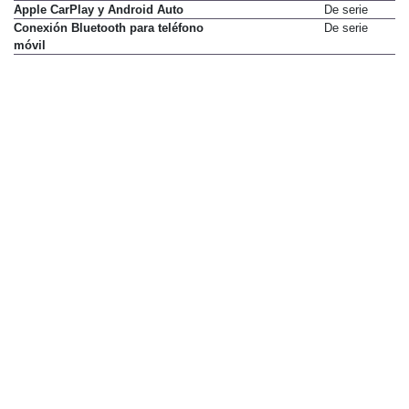
Apple CarPlay y Android Auto
De serie
Conexión Bluetooth para teléfono
De serie
móvil
KEF Premium Audio (340 W)
De serie
Navegador
De serie
Pantalla táctil de 26 cm (10,25")
De serie
Radio digital
De serie
Varios
Filtro de partículas
De serie
NUESTRAS OFICINAS
Avda. San Pablo 28 - Nave 27,
28823 Coslada (Madrid)
Mapa
Administración:
91 724 05 70
Publicidad:
91 513 04 95