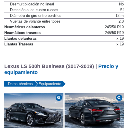
Desmultiplicación no lineal
No
Dirección a las cuatro ruedas
Sí
Diámetro de giro entre bordillos
12 m
Vueltas de volante entre topes
2,8
Neumáticos delanteros
245/50 R19
Neumáticos traseros
245/50 R19
Llantas delanteras
x 19
Llantas Traseras
x 19
Lexus LS 500h Business (2017-2019) |
Precio y
equipamiento
Datos técnicos
Equipamiento