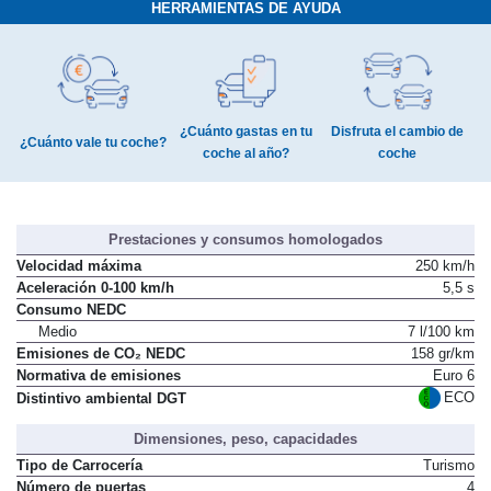
HERRAMIENTAS DE AYUDA
¿Cuánto gastas en tu
Disfruta el cambio de
¿Cuánto vale tu coche?
coche al año?
coche
Prestaciones y consumos homologados
Velocidad máxima
250 km/h
Aceleración 0-100 km/h
5,5 s
Consumo NEDC
Medio
7 l/100 km
Emisiones de CO₂ NEDC
158 gr/km
Normativa de emisiones
Euro 6
ECO
Distintivo ambiental DGT
Dimensiones, peso, capacidades
Tipo de Carrocería
Turismo
Número de puertas
4