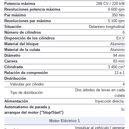
Potencia máxima
299 CV / 220 kW
Revoluciones potencia máxima
6.600 rpm
Par máximo
350 Nm
Revoluciones par máximo
5.100 rpm
Situación
Delantero longitudinal
Número de cilindros
6
Disposición de los cilindros
En V
Material del bloque
Aluminio
Material de la culata
Aluminio
Diámetro
94 mm
Carrera
83 mm
Cilindrada
3.456 cm³
Relación de compresión
13 a 1
Distribución
Válvulas por cilindro
4
Dos árboles de levas en cada
Tipo de distribución
culata
Alimentación
Inyección directa.
Automatismo de parada y
Sí
arranque del motor ("Stop/Start")
Motor Eléctrico 1
Impulsar al vehículo / generar