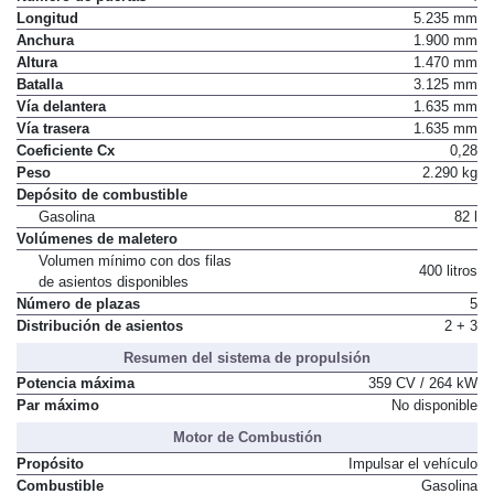
Longitud
5.235 mm
Anchura
1.900 mm
Altura
1.470 mm
Batalla
3.125 mm
Vía delantera
1.635 mm
Vía trasera
1.635 mm
Coeficiente Cx
0,28
Peso
2.290 kg
Depósito de combustible
Gasolina
82 l
Volúmenes de maletero
Volumen mínimo con dos filas
400 litros
de asientos disponibles
Número de plazas
5
Distribución de asientos
2 + 3
Resumen del sistema de propulsión
Potencia máxima
359 CV / 264 kW
Par máximo
No disponible
Motor de Combustión
Propósito
Impulsar el vehículo
Combustible
Gasolina