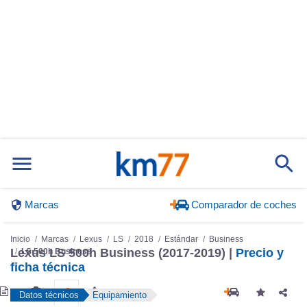
Marcas
Comparador de coches
Inicio
Marcas
Lexus
LS
2018
Estándar
Business
Lexus LS 500h Business (2017-2019) |
Precio y
LS 500h Business
ficha técnica
Datos técnicos
Equipamiento