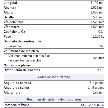
Longitud
4.190 mm
Anchura
1.825 mm
Altura
1.560 mm
Batalla
2.580 mm
Vía delantera
1.570 mm
Vía trasera
1.570 mm
Coeficiente Cx
0,34
Peso
1.280 kg
Depósito de combustible
Gasolina
36 l
Volúmenes de maletero
Volumen mínimo con dos filas
332 litros
de asientos disponibles
Número de plazas
5
Distribución de asientos
2 + 3
Cotas de todo terreno
Ángulo de entrada
16,1 grados
Ángulo de salida
14,5 grados
Altura libre
170 mm
Resumen del sistema de propulsión
Potencia máxima
136 CV / 100 kW