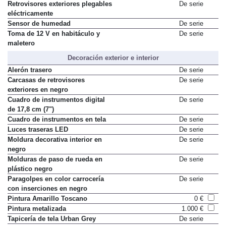
Retrovisores exteriores plegables
De serie
eléctricamente
Sensor de humedad
De serie
Toma de 12 V en habitáculo y
De serie
maletero
Decoración exterior e interior
Alerón trasero
De serie
Carcasas de retrovisores
De serie
exteriores en negro
Cuadro de instrumentos digital
De serie
de 17,8 cm (7")
Cuadro de instrumentos en tela
De serie
Luces traseras LED
De serie
Moldura decorativa interior en
De serie
negro
Molduras de paso de rueda en
De serie
plástico negro
Paragolpes en color carrocería
De serie
con inserciones en negro
Pintura Amarillo Toscano
0 €
Pintura metalizada
1.000 €
Tapicería de tela Urban Grey
De serie