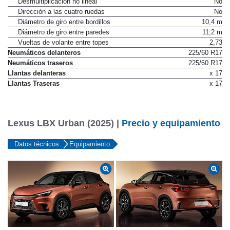
Desmultiplicación no lineal
No
Dirección a las cuatro ruedas
No
Diámetro de giro entre bordillos
10,4 m
Diámetro de giro entre paredes
11,2 m
Vueltas de volante entre topes
2,73
Neumáticos delanteros
225/60 R17
Neumáticos traseros
225/60 R17
Llantas delanteras
x 17
Llantas Traseras
x 17
Lexus LBX Urban (2025) |
Precio y equipamiento
Datos técnicos
Equipamiento