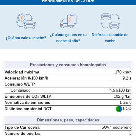
HERRAMIENTAS DE AYUDA
¿Cuánto gastas en tu
Disfruta el cambio de
¿Cuánto vale tu coche?
coche al año?
coche
Prestaciones y consumos homologados
Velocidad máxima
170 km/h
Aceleración 0-100 km/h
9,2 s
Consumo WLTP
Combinado
4,5 l/100 km
Emisiones de CO₂ WLTP
102 gr/km
Normativa de emisiones
Euro 6
ECO
Distintivo ambiental DGT
Dimensiones, peso, capacidades
Tipo de Carrocería
SUV/Todoterreno
Número de puertas
5