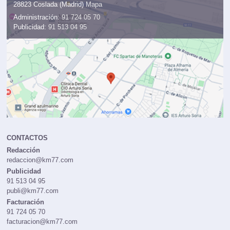
28823 Coslada (Madrid)
Mapa
Administración:
91 724 05 70
Publicidad:
91 513 04 95
CONTACTOS
Redacción
redaccion@km77.com
Publicidad
91 513 04 95
publi@km77.com
Facturación
91 724 05 70
facturacion@km77.com