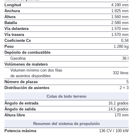
Longitud
4.190 mm
Anchura
1.825 mm
Altura
1.560 mm
Batalla
2.580 mm
Vía delantera
1.570 mm
Vía trasera
1.570 mm
Coeficiente Cx
0,34
Peso
1.280 kg
Depósito de combustible
Gasolina
36 l
Volúmenes de maletero
Volumen mínimo con dos filas
332 litros
de asientos disponibles
Número de plazas
5
Distribución de asientos
2 + 3
Cotas de todo terreno
Ángulo de entrada
16,1 grados
Ángulo de salida
14,5 grados
Altura libre
170 mm
Resumen del sistema de propulsión
Potencia máxima
136 CV / 100 kW