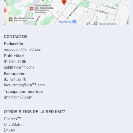
CONTACTOS
Redacción
redaccion@km77.com
Publicidad
91 513 04 95
publi@km77.com
Facturación
91 724 05 70
facturacion@km77.com
Trabaja con nosotros
rrhh@km77.com
OTROS SITIOS DE LA RED KM77
Coches77
DriveMatch
DriveK