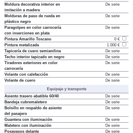
Moldura decorativa interior en
De serie
imitación a madera
Molduras de paso de rueda en
De serie
plástico negro
Paragolpes en color carrocería
De serie
con inserciones en plata
Pintura Amarillo Toscano
0 €
Pintura metalizada
1.000 €
Tapicería de cuero semianilina
De serie
Techo interior tapizado en negro
De serie
Tiradores exteriores en color
De serie
carrocería
Volante con calefacción
De serie
Volante de cuero
De serie
Equipaje y transporte
Asiento trasero abatible 60/40
De serie
Bandeja cubremaletero
De serie
Bolsillo en respaldo de asiento
De serie
del pasajero
Guantera con iluminación
De serie
Maletero con iluminación
De serie
Posavasos delante
De serie