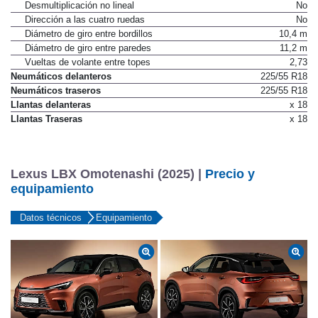
Desmultiplicación no lineal
No
Dirección a las cuatro ruedas
No
Diámetro de giro entre bordillos
10,4 m
Diámetro de giro entre paredes
11,2 m
Vueltas de volante entre topes
2,73
Neumáticos delanteros
225/55 R18
Neumáticos traseros
225/55 R18
Llantas delanteras
x 18
Llantas Traseras
x 18
Lexus LBX Omotenashi (2025) |
Precio y
equipamiento
Datos técnicos
Equipamiento