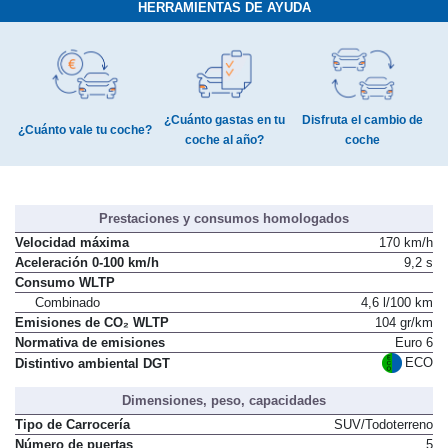
HERRAMIENTAS DE AYUDA
¿Cuánto gastas en tu
Disfruta el cambio de
¿Cuánto vale tu coche?
coche al año?
coche
Prestaciones y consumos homologados
Velocidad máxima
170 km/h
Aceleración 0-100 km/h
9,2 s
Consumo WLTP
Combinado
4,6 l/100 km
Emisiones de CO₂ WLTP
104 gr/km
Normativa de emisiones
Euro 6
ECO
Distintivo ambiental DGT
Dimensiones, peso, capacidades
Tipo de Carrocería
SUV/Todoterreno
Número de puertas
5