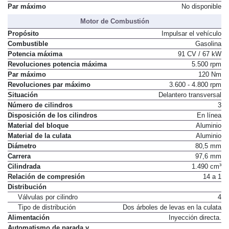
Par máximo
No disponible
Motor de Combustión
Propósito
Impulsar el vehículo
Combustible
Gasolina
Potencia máxima
91 CV / 67 kW
Revoluciones potencia máxima
5.500 rpm
Par máximo
120 Nm
Revoluciones par máximo
3.600 - 4.800 rpm
Situación
Delantero transversal
Número de cilindros
3
Disposición de los cilindros
En línea
Material del bloque
Aluminio
Material de la culata
Aluminio
Diámetro
80,5 mm
Carrera
97,6 mm
Cilindrada
1.490 cm³
Relación de compresión
14 a 1
Distribución
Válvulas por cilindro
4
Tipo de distribución
Dos árboles de levas en la culata
Alimentación
Inyección directa.
Automatismo de parada y