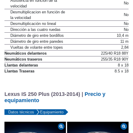
Asistencia en función de la
No
velocidad
Desmultiplicacion en función de
No
la velocidad
Desmultiplicación no lineal
No
Dirección a las cuatro ruedas
No
Diámetro de giro entre bordillos
10,4 m
Diámetro de giro entre paredes
11 m
Vueltas de volante entre topes
2,84
Neumáticos delanteros
225/40 R18 88Y
Neumáticos traseros
255/35 R18 90Y
Llantas delanteras
8 x 18
Llantas Traseras
8.5 x 18
Lexus IS 250 Plus (2013-2014) |
Precio y
equipamiento
Datos técnicos
Equipamiento