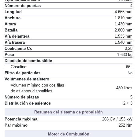
Número de puertas
4
Longitud
4.665 mm
Anchura
1.810 mm
Altura
1.430 mm
Batalla
2.800 mm
Vía delantera
1.535 mm
Vía trasera
1.540 mm
Coeficiente Cx
0,28
Peso
1.630 kg
Depósito de combustible
Gasolina
66 l
Filtro de partículas
No
Volúmenes de maletero
Volumen mínimo con dos filas
480 litros
de asientos disponibles
Número de plazas
5
Distribución de asientos
2 + 3
Resumen del sistema de propulsión
Potencia máxima
208 CV / 153 kW
Par máximo
252 Nm
Motor de Combustión