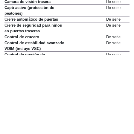
Camara de visión trasera
De serie
Capó activo (protección de
De serie
peatones)
Cierre automático de puertas
De serie
Cierre de seguridad para niños
De serie
en puertas traseras
Control de crucero
De serie
Control de estabilidad avanzado
De serie
VDIM (incluye VSC)
Control de presión de
De serie
neumáticos (TPWS)
Desactivación de airbag de
De serie
pasajero delantero
Detector de vehículos en
Sólo en paquete
movimiento al circular marcha
atrás (Rear Cross Traffic Alert)
Pack Safety
3.400 €
Dirección asistida eléctrica
De serie
Distribución electrónica de
De serie
frenado (EBD)
Faros antiniebla
De serie
Faros de xenón
No disponible
Faros principales LED
De serie