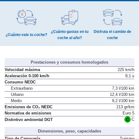
¿Cuánto gastas en tu
Disfruta el cambio de
¿Cuánto vale tu coche?
coche al año?
coche
Prestaciones y consumos homologados
Velocidad máxima
225 km/h
Aceleración 0-100 km/h
8,1 s
Consumo NEDC
Extraurbano
7,3 l/100 km
Urbano
12,4 l/100 km
Medio
9,2 l/100 km
Emisiones de CO₂ NEDC
213 gr/km
Normativa de emisiones
Euro 5
C
Distintivo ambiental DGT
Dimensiones, peso, capacidades
Tipo de Carrocería
Turismo