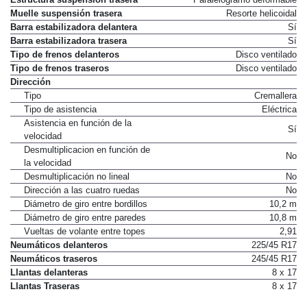
Muelle suspensión trasera
Resorte helicoidal
Barra estabilizadora delantera
Sí
Barra estabilizadora trasera
Sí
Tipo de frenos delanteros
Disco ventilado
Tipo de frenos traseros
Disco ventilado
Dirección
Tipo
Cremallera
Tipo de asistencia
Eléctrica
Asistencia en función de la
Sí
velocidad
Desmultiplicacion en función de
No
la velocidad
Desmultiplicación no lineal
No
Dirección a las cuatro ruedas
No
Diámetro de giro entre bordillos
10,2 m
Diámetro de giro entre paredes
10,8 m
Vueltas de volante entre topes
2,91
Neumáticos delanteros
225/45 R17
Neumáticos traseros
245/45 R17
Llantas delanteras
8 x 17
Llantas Traseras
8 x 17