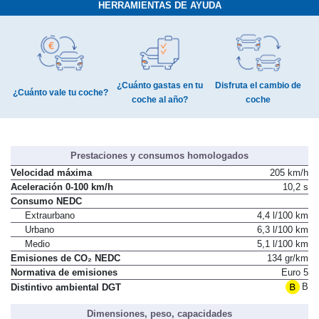
HERRAMIENTAS DE AYUDA
¿Cuánto gastas en tu
Disfruta el cambio de
¿Cuánto vale tu coche?
coche al año?
coche
Prestaciones y consumos homologados
Velocidad máxima
205 km/h
Aceleración 0-100 km/h
10,2 s
Consumo NEDC
Extraurbano
4,4 l/100 km
Urbano
6,3 l/100 km
Medio
5,1 l/100 km
Emisiones de CO₂ NEDC
134 gr/km
Normativa de emisiones
Euro 5
B
Distintivo ambiental DGT
Dimensiones, peso, capacidades