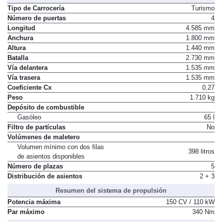
Tipo de Carrocería
Turismo
Número de puertas
4
Longitud
4.585 mm
Anchura
1.800 mm
Altura
1.440 mm
Batalla
2.730 mm
Vía delantera
1.535 mm
Vía trasera
1.535 mm
Coeficiente Cx
0,27
Peso
1.710 kg
Depósito de combustible
Gasóleo
65 l
Filtro de partículas
No
Volúmenes de maletero
Volumen mínimo con dos filas
398 litros
de asientos disponibles
Número de plazas
5
Distribución de asientos
2 + 3
Resumen del sistema de propulsión
Potencia máxima
150 CV / 110 kW
Par máximo
340 Nm