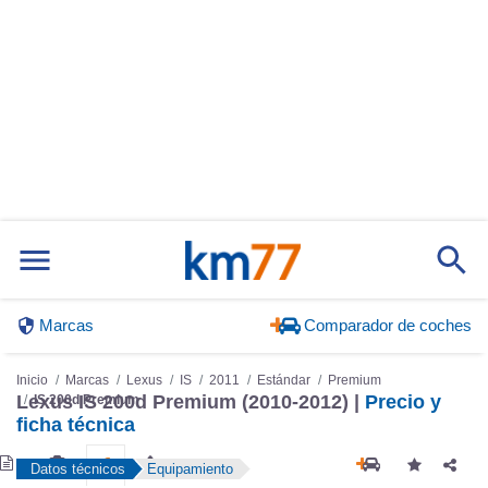
Marcas
Comparador de coches
Inicio
Marcas
Lexus
IS
2011
Estándar
Premium
Lexus IS 200d Premium (2010-2012) |
Precio y
IS 200d Premium
ficha técnica
Datos técnicos
Equipamiento