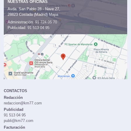
NUESTRAS OFICINAS
Avda. San Pablo 28 - Nave 27,
28823 Coslada (Madrid)
Mapa
Administración:
91 724 05 70
Publicidad:
91 513 04 95
CONTACTOS
Redacción
redaccion@km77.com
Publicidad
91 513 04 95
publi@km77.com
Facturación