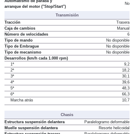
Automatismo de parada y
No
arranque del motor ("Stop/Start")
Transmisión
Tracción
Trasera
Caja de cambios
Manual
Número de velocidades
6
Tipo de mando
No disponible
Tipo de Embrague
No disponible
Tipo de mecanismo
No disponible
Desarrollos (km/h cada 1.000 rpm)
1ª
9,2
2ª
18,2
3ª
30,1
4ª
39,6
5ª
48,3
6ª
66,3
Marcha atrás
10,7
Chasis
Estructura suspensión delantera
Paralelogramo deformable
Muelle suspensión delantera
Resorte helicoidal
Estructura suspensión trasera
Paralelogramo deformable