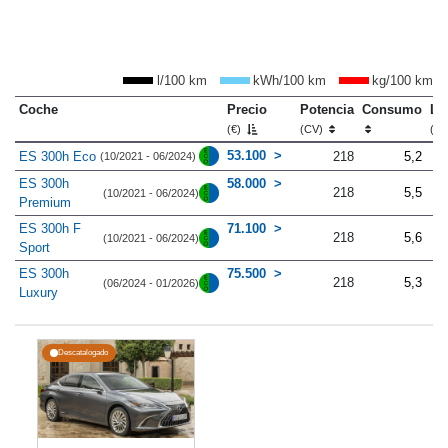
l/100 km
kWh/100 km
kg/100 km
Coche
Precio
Potencia
Consumo
Lo
(€)
(CV)
(m
53.100
ES 300h Eco
218
5,2
(10/2021 - 06/2024)
ES 300h
58.000
218
5,5
(10/2021 - 06/2024)
Premium
ES 300h F
71.100
218
5,6
(10/2021 - 06/2024)
Sport
ES 300h
75.500
218
5,3
(06/2024 - 01/2026)
Luxury
Descatalogado