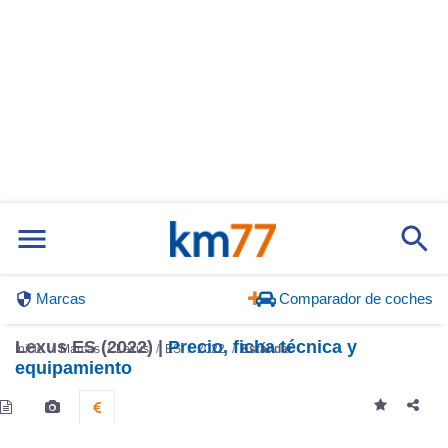
Marcas
Comparador de coches
Lexus ES (2022) |
Precio, ficha técnica y
Inicio
Marcas
Lexus
ES
2022
Estándar
equipamiento