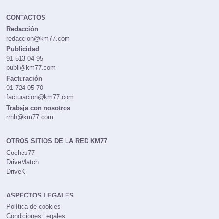
CONTACTOS
Redacción
redaccion@km77.com
Publicidad
91 513 04 95
publi@km77.com
Facturación
91 724 05 70
facturacion@km77.com
Trabaja con nosotros
rrhh@km77.com
OTROS SITIOS DE LA RED KM77
Coches77
DriveMatch
DriveK
ASPECTOS LEGALES
Política de cookies
Condiciones Legales