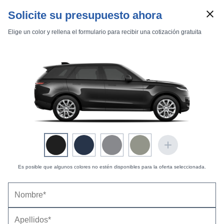
Solicite su presupuesto ahora
Elige un color y rellena el formulario para recibir una cotización gratuita
Marcas
Comparador de coches
Inicio
Marcas
Land Rover
Range Rover Sport
2023
Estándar
SV
Range Rover Sport SV
Es posible que algunos colores no estén disponibles para la oferta seleccionada.
Land Rover Range Rover Sport SV (2023-2024) |
Precio y ficha técnica
Datos técnicos
Equipamiento