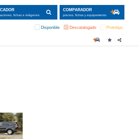
SCADOR
COMPARADOR
maciones, fichas e imágenes
precios, fichas y equipamiento
Disponible
Descatalogado
Prototipo