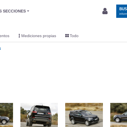
BU
S SECCIONES
infor
entos
Mediciones propias
Todo
s