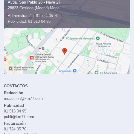
Avda. San Pablo 28 - Nave 27,
28823 Coslada (Madrid)
Mapa
Administración:
91 724 05 70
Publicidad:
91 513 04 95
CONTACTOS
Redacción
redaccion@km77.com
Publicidad
91 513 04 95
publi@km77.com
Facturación
91 724 05 70