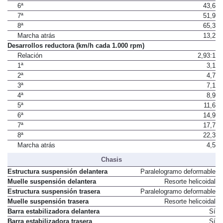
5ª
33,9
6ª
43,6
7ª
51,9
8ª
65,3
Marcha atrás
13,2
Desarrollos reductora (km/h cada 1.000 rpm)
Relación
2,93:1
1ª
3,1
2ª
4,7
3ª
7,1
4ª
8,9
5ª
11,6
6ª
14,9
7ª
17,7
8ª
22,3
Marcha atrás
4,5
Chasis
Estructura suspensión delantera
Paralelogramo deformable
Muelle suspensión delantera
Resorte helicoidal
Estructura suspensión trasera
Paralelogramo deformable
Muelle suspensión trasera
Resorte helicoidal
Barra estabilizadora delantera
Sí