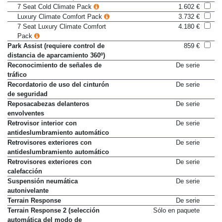
climatizador bizona)
7 Seat Cold Climate Pack
1.602 €
Luxury Climate Comfort Pack
3.732 €
7 Seat Luxury Climate Comfort
4.180 €
Pack
Park Assist (requiere control de
859 €
distancia de aparcamiento 360º)
Reconocimiento de señales de
De serie
tráfico
Recordatorio de uso del cinturón
De serie
de seguridad
Reposacabezas delanteros
De serie
envolventes
Retrovisor interior con
De serie
antideslumbramiento automático
Retrovisores exteriores con
De serie
antideslumbramiento automático
Retrovisores exteriores con
De serie
calefacción
Suspensión neumática
De serie
autonivelante
Terrain Response
De serie
Terrain Response 2 (selección
Sólo en paquete