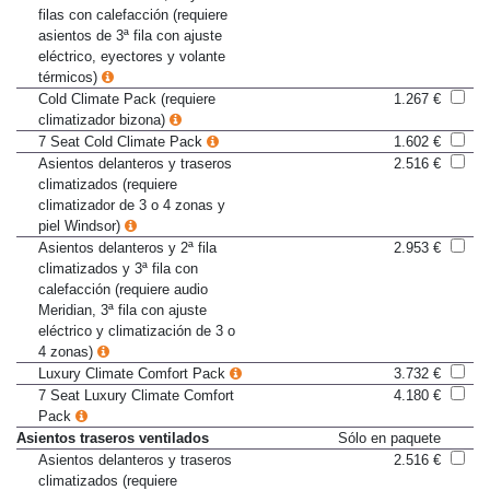
Asientos delanteros, 2ª y 3ª
991 €
filas con calefacción (requiere
asientos de 3ª fila con ajuste
eléctrico, eyectores y volante
térmicos)
Cold Climate Pack (requiere
1.267 €
climatizador bizona)
7 Seat Cold Climate Pack
1.602 €
Asientos delanteros y traseros
2.516 €
climatizados (requiere
climatizador de 3 o 4 zonas y
piel Windsor)
Asientos delanteros y 2ª fila
2.953 €
climatizados y 3ª fila con
calefacción (requiere audio
Meridian, 3ª fila con ajuste
eléctrico y climatización de 3 o
4 zonas)
Luxury Climate Comfort Pack
3.732 €
7 Seat Luxury Climate Comfort
4.180 €
Pack
Asientos traseros ventilados
Sólo en paquete
Asientos delanteros y traseros
2.516 €