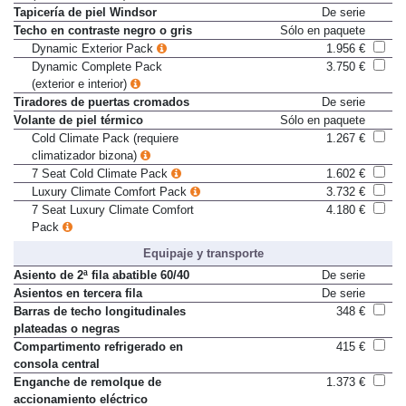
(exterior e interior)
Tapicería de piel Windsor
De serie
Techo en contraste negro o gris
Sólo en paquete
Dynamic Exterior Pack
1.956 €
Dynamic Complete Pack
3.750 €
(exterior e interior)
Tiradores de puertas cromados
De serie
Volante de piel térmico
Sólo en paquete
Cold Climate Pack (requiere
1.267 €
climatizador bizona)
7 Seat Cold Climate Pack
1.602 €
Luxury Climate Comfort Pack
3.732 €
7 Seat Luxury Climate Comfort
4.180 €
Pack
Equipaje y transporte
Asiento de 2ª fila abatible 60/40
De serie
Asientos en tercera fila
De serie
Barras de techo longitudinales
348 €
plateadas o negras
Compartimento refrigerado en
415 €
consola central
Enganche de remolque de
1.373 €