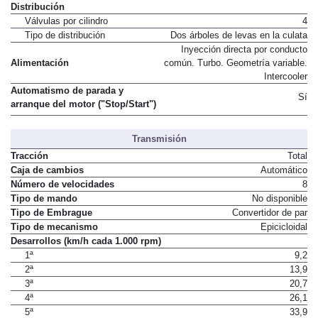
Relación de compresión
15,5 a 1
Distribución
Válvulas por cilindro
4
Tipo de distribución
Dos árboles de levas en la culata
Inyección directa por conducto
Alimentación
común. Turbo. Geometría variable.
Intercooler
Automatismo de parada y
Sí
arranque del motor ("Stop/Start")
Transmisión
Tracción
Total
Caja de cambios
Automático
Número de velocidades
8
Tipo de mando
No disponible
Tipo de Embrague
Convertidor de par
Tipo de mecanismo
Epicicloidal
Desarrollos (km/h cada 1.000 rpm)
1ª
9,2
2ª
13,9
3ª
20,7
4ª
26,1