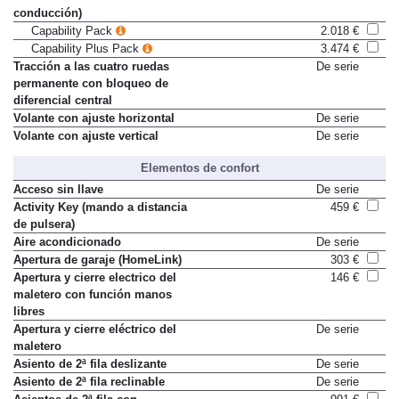
automática del modo de
conducción)
Capability Pack
2.018 €
Capability Plus Pack
3.474 €
Tracción a las cuatro ruedas
De serie
permanente con bloqueo de
diferencial central
Volante con ajuste horizontal
De serie
Volante con ajuste vertical
De serie
Elementos de confort
Acceso sin llave
De serie
Activity Key (mando a distancia
459 €
de pulsera)
Aire acondicionado
De serie
Apertura de garaje (HomeLink)
303 €
Apertura y cierre electrico del
146 €
maletero con función manos
libres
Apertura y cierre eléctrico del
De serie
maletero
Asiento de 2ª fila deslizante
De serie
Asiento de 2ª fila reclinable
De serie