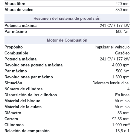
Ángulo ventral
22,5 grados
Altura libre
220 mm
Altura de vadeo
850 mm
Resumen del sistema de propulsión
Potencia máxima
241 CV / 177 kW
Par máximo
500 Nm
Motor de Combustión
Propósito
Impulsar el vehículo
Combustible
Gasóleo
Potencia máxima
241 CV / 177 kW
Revoluciones potencia máxima
4.000 rpm
Par máximo
500 Nm
Revoluciones par máximo
1.500 rpm
Situación
Delantero longitudinal
Número de cilindros
4
Disposición de los cilindros
En línea
Material del bloque
Aluminio
Material de la culata
Aluminio
Diámetro
83 mm
Carrera
92,35 mm
Cilindrada
1.999 cm³