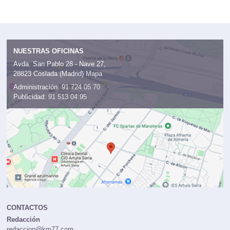
NUESTRAS OFICINAS
Avda. San Pablo 28 - Nave 27,
28823 Coslada (Madrid)
Mapa
Administración:
91 724 05 70
Publicidad:
91 513 04 95
CONTACTOS
Redacción
redaccion@km77.com