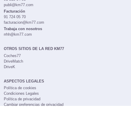
publi@km77.com
Facturación
91 724 05 70
facturacion@km77.com
Trabaja con nosotros
rrhh@km77.com
OTROS SITIOS DE LA RED KM77
Coches77
DriveMatch
DriveK
ASPECTOS LEGALES
Política de cookies
Condiciones Legales
Política de privacidad
Cambiar preferencias de privacidad
NUESTRO BOLETÍN
¿Quieres estar al día de todo lo que hemos publicado durante la