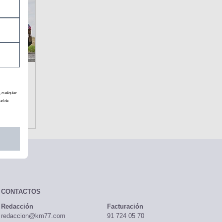
, cualquier
ud de
CONTACTOS
Redacción
Facturación
redaccion@km77.com
91 724 05 70