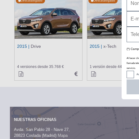
Descatalogado
Descatalogado
2015 |
Drive
2015 |
x-Tech
(*) Camp
Al hacer cli
llamada tel
4 versiones desde 35.768 €
1 versión desde 44.875 €
servicio.
Ac
NUESTRAS OFICINAS
Avda. San Pablo 28 - Nave 27,
28823 Coslada (Madrid)
Mapa