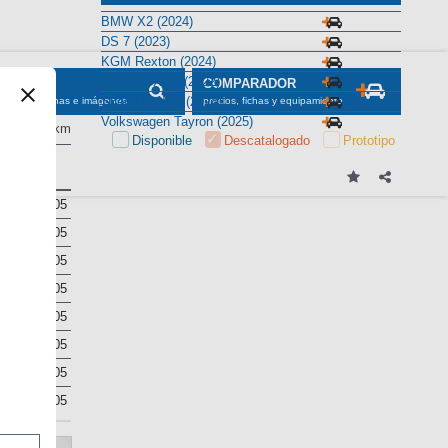
BMW X2 (2024)
DS 7 (2023)
KGM Rexton (2024)
Mazda CX-60 (2022)
SCADOR
COMPARADOR
Skoda Kodiaq (2024)
maciones, fichas e imágenes
precios, fichas y equipamiento
Volkswagen Tayron (2025)
kg/100 km
Disponible
Descatalogado
Prototipo
Maletero
l)
605
605
605
605
605
605
605
605