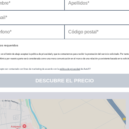
Descatalogado
Descatalogado
2015 |
Emotion
2015 |
Concept
os requeridos
c en el botón de abajo aceptas la política de privacidad y que te contactemos para recibir la prestación del servicio solicitado. Por tanto
efónica por nuestra parte será considerada como una mera comunicación en el marco de una relación ya existente basada en tu solicit
epto ser contactado con fines de marketing de acuerdo con la
política de privacidad
de AutoXY
DESCUBRE EL PRECIO