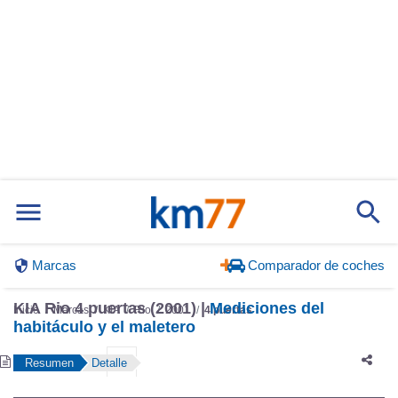
Marcas
Comparador de coches
KIA Rio 4 puertas (2001) |
Mediciones del
Inicio
Marcas
KIA
Rio
2001
4 puertas
habitáculo y el maletero
Resumen
Detalle