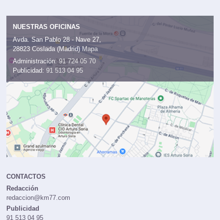
NUESTRAS OFICINAS
Avda. San Pablo 28 - Nave 27,
28823 Coslada (Madrid)
Mapa
Administración:
91 724 05 70
Publicidad:
91 513 04 95
CONTACTOS
Redacción
redaccion@km77.com
Publicidad
91 513 04 95