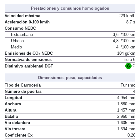
Prestaciones y consumos homologados
Velocidad máxima
229 km/h
Aceleración 0-100 km/h
8,7 s
Consumo NEDC
Extraurbano
3,6 l/100 km
Urbano
4,8 l/100 km
Medio
4 l/100 km
Emisiones de CO₂ NEDC
104 gr/km
Normativa de emisiones
Euro 6
C
Distintivo ambiental DGT
Dimensiones, peso, capacidades
Tipo de Carrocería
Turismo
Número de puertas
4
Longitud
4.954 mm
Anchura
1.880 mm
Altura
1.457 mm
Batalla
2.960 mm
Vía delantera
1.605 mm
Vía trasera
1.594 mm
Coeficiente Cx
0,26