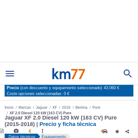
Precio
(con descuento y equipamiento seleccionado)
43.060 €
Marcas
Comparador de coches
Coste opciones seleccionadas:
0 €
Inicio
Marcas
Jaguar
XF
2016
Berlina
Pure
XF 2.0 Diesel 120 kW (163 CV) Pure
Jaguar XF 2.0 Diesel 120 kW (163 CV) Pure
(2015-2018) |
Precio y ficha técnica
Datos técnicos
Equipamiento