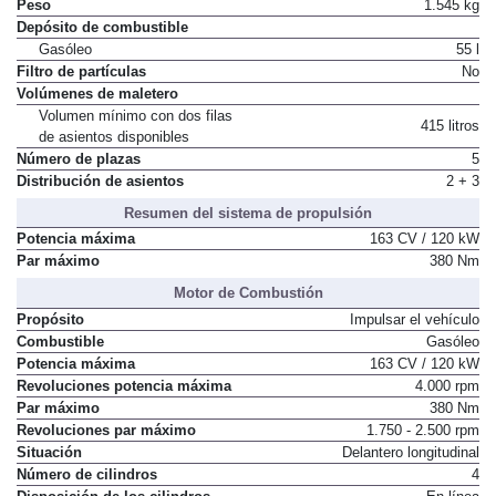
Peso
1.545 kg
Depósito de combustible
Gasóleo
55 l
Filtro de partículas
No
Volúmenes de maletero
Volumen mínimo con dos filas
415 litros
de asientos disponibles
Número de plazas
5
Distribución de asientos
2 + 3
Resumen del sistema de propulsión
Potencia máxima
163 CV / 120 kW
Par máximo
380 Nm
Motor de Combustión
Propósito
Impulsar el vehículo
Combustible
Gasóleo
Potencia máxima
163 CV / 120 kW
Revoluciones potencia máxima
4.000 rpm
Par máximo
380 Nm
Revoluciones par máximo
1.750 - 2.500 rpm
Situación
Delantero longitudinal
Número de cilindros
4