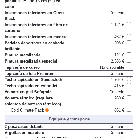
pantalla TFT de 13 cm (5") en
color
Inserciones interiores en Gloss
De serie
Black
Inserciones interiores en fibra de
1.121 €
carbono
Inserciones interiores en madera
467 €
Pedales deportivos en acabado
208 €
brillante
Pintura metalizada
1.121 €
Pintura metalizada especial
2.386 €
Tapicería de cuero
No disponible
Tapicería de tela Premium
De serie
Techo tapizado en Suedecloth
1.764 €
Techo tapizado en color Jet
415 €
Volante en piel Softgrain
De serie
Volante térmico (requiere
260 €
asientos delanteros térmicos)
Cold Climate Pack
861 €
Equipaje y transporte
2 posavasos delante
De serie
Argollas en maletero
De serie