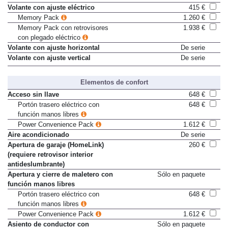
Volante con ajuste eléctrico
415 €
Memory Pack
1.260 €
Memory Pack con retrovisores
1.938 €
con plegado eléctrico
Volante con ajuste horizontal
De serie
Volante con ajuste vertical
De serie
Elementos de confort
Acceso sin llave
648 €
Portón trasero eléctrico con
648 €
función manos libres
Power Convenience Pack
1.612 €
Aire acondicionado
De serie
Apertura de garaje (HomeLink)
260 €
(requiere retrovisor interior
antideslumbrante)
Apertura y cierre de maletero con
Sólo en paquete
función manos libres
Portón trasero eléctrico con
648 €
función manos libres
Power Convenience Pack
1.612 €
Asiento de conductor con
Sólo en paquete