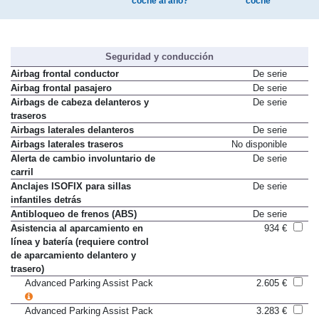
coche al año?
coche
Seguridad y conducción
Airbag frontal conductor
De serie
Airbag frontal pasajero
De serie
Airbags de cabeza delanteros y
De serie
traseros
Airbags laterales delanteros
De serie
Airbags laterales traseros
No disponible
Alerta de cambio involuntario de
De serie
carril
Anclajes ISOFIX para sillas
De serie
infantiles detrás
Antibloqueo de frenos (ABS)
De serie
Asistencia al aparcamiento en
934 €
línea y batería (requiere control
de aparcamiento delantero y
trasero)
Advanced Parking Assist Pack
2.605 €
Advanced Parking Assist Pack
3.283 €