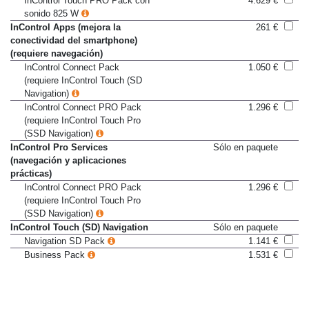
InControl Touch PRO Pack con
4.629 €
sonido 825 W
InControl Apps (mejora la
261 €
conectividad del smartphone)
(requiere navegación)
InControl Connect Pack
1.050 €
(requiere InControl Touch (SD
Navigation)
InControl Connect PRO Pack
1.296 €
(requiere InControl Touch Pro
(SSD Navigation)
InControl Pro Services
Sólo en paquete
(navegación y aplicaciones
prácticas)
InControl Connect PRO Pack
1.296 €
(requiere InControl Touch Pro
(SSD Navigation)
InControl Touch (SD) Navigation
Sólo en paquete
Navigation SD Pack
1.141 €
Business Pack
1.531 €
Premium Business Pack
2.308 €
InControl Touch Pro (SSD)
Sólo en paquete
Navigation