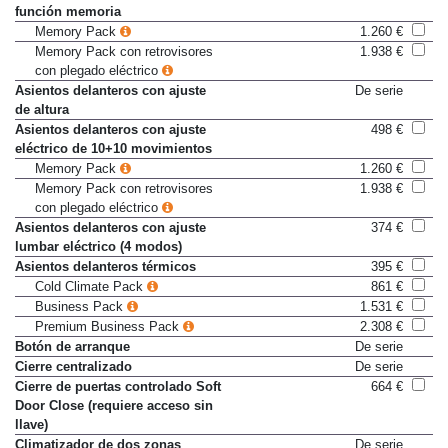
función memoria
Memory Pack
1.260 €
Memory Pack con retrovisores
1.938 €
con plegado eléctrico
Asientos delanteros con ajuste
De serie
de altura
Asientos delanteros con ajuste
498 €
eléctrico de 10+10 movimientos
Memory Pack
1.260 €
Memory Pack con retrovisores
1.938 €
con plegado eléctrico
Asientos delanteros con ajuste
374 €
lumbar eléctrico (4 modos)
Asientos delanteros térmicos
395 €
Cold Climate Pack
861 €
Business Pack
1.531 €
Premium Business Pack
2.308 €
Botón de arranque
De serie
Cierre centralizado
De serie
Cierre de puertas controlado Soft
664 €
Door Close (requiere acceso sin
llave)
Climatizador de dos zonas
De serie