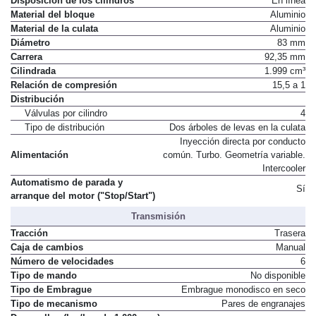
Disposición de los cilindros
En línea
Material del bloque
Aluminio
Material de la culata
Aluminio
Diámetro
83 mm
Carrera
92,35 mm
Cilindrada
1.999 cm³
Relación de compresión
15,5 a 1
Distribución
Válvulas por cilindro
4
Tipo de distribución
Dos árboles de levas en la culata
Inyección directa por conducto
Alimentación
común. Turbo. Geometría variable.
Intercooler
Automatismo de parada y
Sí
arranque del motor ("Stop/Start")
Transmisión
Tracción
Trasera
Caja de cambios
Manual
Número de velocidades
6
Tipo de mando
No disponible
Tipo de Embrague
Embrague monodisco en seco
Tipo de mecanismo
Pares de engranajes