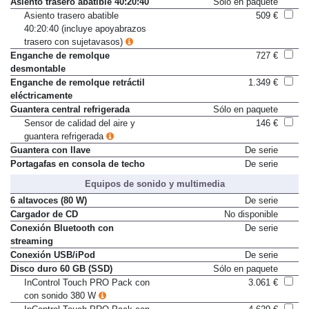
Asiento trasero abatible 40:20:40
Sólo en paquete
Asiento trasero abatible
509 €
40:20:40 (incluye apoyabrazos
trasero con sujetavasos)
Enganche de remolque
727 €
desmontable
Enganche de remolque retráctil
1.349 €
eléctricamente
Guantera central refrigerada
Sólo en paquete
Sensor de calidad del aire y
146 €
guantera refrigerada
Guantera con llave
De serie
Portagafas en consola de techo
De serie
Equipos de sonido y multimedia
6 altavoces (80 W)
De serie
Cargador de CD
No disponible
Conexión Bluetooth con
De serie
streaming
Conexión USB/iPod
De serie
Disco duro 60 GB (SSD)
Sólo en paquete
InControl Touch PRO Pack con
3.061 €
con sonido 380 W