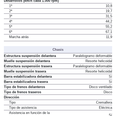
Desarrollos (km/h cada 1.000 rpm)
1ª
10,8
2ª
19,7
3ª
31,5
4ª
44,2
5ª
55,2
6ª
67,1
Marcha atrás
11,9
Chasis
Estructura suspensión delantera
Paralelogramo deformable
Muelle suspensión delantera
Resorte helicoidal
Estructura suspensión trasera
Paralelogramo deformable
Muelle suspensión trasera
Resorte helicoidal
Barra estabilizadora delantera
Sí
Barra estabilizadora trasera
Sí
Tipo de frenos delanteros
Disco ventilado
Tipo de frenos traseros
Disco
Dirección
Tipo
Cremallera
Tipo de asistencia
Eléctrica
Asistencia en función de la
Sí