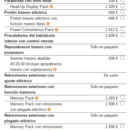
Parabrisas con filtro solar
208 €
Head-Up Display Pack
1.328 €
Portón trasero eléctrico
540 €
Portón trasero eléctrico con
648 €
función manos libres
Power Convenience Pack
1.612 €
Precalefactor del habitáculo
1.608 €
interior con control remoto
Reposabrazos trasero con
Sólo en paquete
posavasos
Asiento trasero abatible
509 €
40:20:40 (incluye apoyabrazos
trasero con sujetavasos)
Retrovisores exteriores con
De serie
ajuste eléctrico
Retrovisores exteriores con
Sólo en paquete
función memoria
Memory Pack
1.260 €
Memory Pack con retrovisores
1.938 €
con plegado eléctrico
Retrovisores exteriores con
Sólo en paquete
plegado eléctrico
Memory Pack con retrovisores
1.938 €