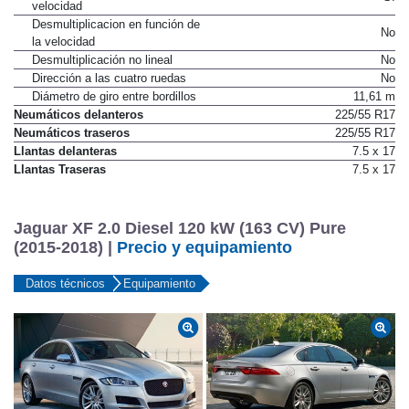
velocidad
Desmultiplicacion en función de
No
la velocidad
Desmultiplicación no lineal
No
Dirección a las cuatro ruedas
No
Diámetro de giro entre bordillos
11,61 m
Neumáticos delanteros
225/55 R17
Neumáticos traseros
225/55 R17
Llantas delanteras
7.5 x 17
Llantas Traseras
7.5 x 17
Jaguar XF 2.0 Diesel 120 kW (163 CV) Pure
(2015-2018) |
Precio y equipamiento
Datos técnicos
Equipamiento