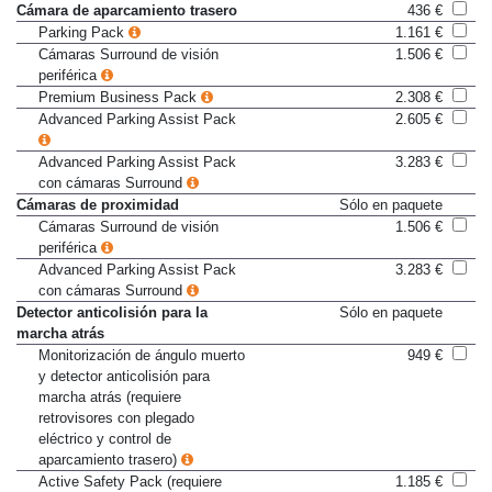
Cámara de aparcamiento trasero
436 €
Parking Pack
1.161 €
Cámaras Surround de visión
1.506 €
periférica
Premium Business Pack
2.308 €
Advanced Parking Assist Pack
2.605 €
Advanced Parking Assist Pack
3.283 €
con cámaras Surround
Cámaras de proximidad
Sólo en paquete
Cámaras Surround de visión
1.506 €
periférica
Advanced Parking Assist Pack
3.283 €
con cámaras Surround
Detector anticolisión para la
Sólo en paquete
marcha atrás
Monitorización de ángulo muerto
949 €
y detector anticolisión para
marcha atrás (requiere
retrovisores con plegado
eléctrico y control de
aparcamiento trasero)
Active Safety Pack (requiere
1.185 €