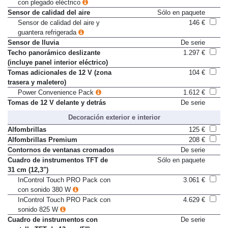
con plegado eléctrico
Sensor de calidad del aire
Sólo en paquete
Sensor de calidad del aire y
146 €
guantera refrigerada
Sensor de lluvia
De serie
Techo panorámico deslizante
1.297 €
(incluye panel interior eléctrico)
Tomas adicionales de 12 V (zona
104 €
trasera y maletero)
Power Convenience Pack
1.612 €
Tomas de 12 V delante y detrás
De serie
Decoración exterior e interior
Alfombrillas
125 €
Alfombrillas Premium
208 €
Contornos de ventanas cromados
De serie
Cuadro de instrumentos TFT de
Sólo en paquete
31 cm (12,3")
InControl Touch PRO Pack con
3.061 €
con sonido 380 W
InControl Touch PRO Pack con
4.629 €
sonido 825 W
Cuadro de instrumentos con
De serie