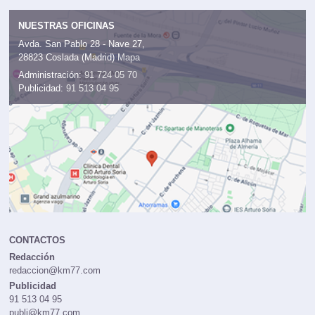
NUESTRAS OFICINAS
Avda. San Pablo 28 - Nave 27,
28823 Coslada (Madrid)
Mapa
Administración:
91 724 05 70
Publicidad:
91 513 04 95
CONTACTOS
Redacción
redaccion@km77.com
Publicidad
91 513 04 95
publi@km77.com