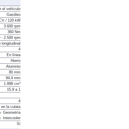
r el vehículo
Gasóleo
CV / 120 kW
3.600 rpm
360 Nm
 - 2.500 rpm
 longitudinal
4
En línea
Hierro
Aluminio
80 mm
94,4 mm
1.898 cm³
15,9 a 1
4
 en la culata
o. Geometría
e. Intercooler
Sí