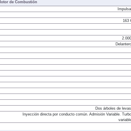
otor de Combustión
Impulsa
163 
2.000
Delantero
Dos árboles de levas
Inyección directa por conducto común. Admisión Variable. Turb
variabl