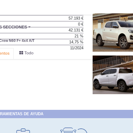
57.193 €
0 €
BU
S SECCIONES
42.131 €
infor
21 %
rew N60 F+ 4x4 A/T
14,75 %
11/2024
Todo
entos
RAMIENTAS DE AYUDA