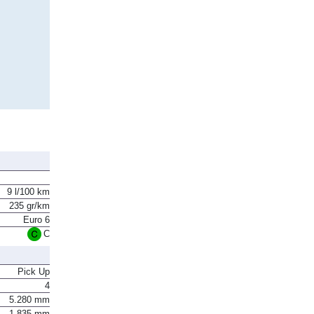
9 l/100 km
235 gr/km
Euro 6
C
Pick Up
4
5.280 mm
1.835 mm