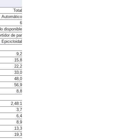
Total
Automático
6
o disponible
rtidor de par
Epicicloidal
9,2
15,8
22,2
33,0
48,0
56,9
8,8
2,48:1
3,7
6,4
8,9
13,3
19,3