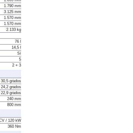
1.790 mm
3.125 mm
1.570 mm
1.570 mm
2.133 kg
76 l
14,5 l
Sí
5
2 + 3
30,5 grados
24,2 grados
22,9 grados
240 mm
800 mm
CV / 120 kW
360 Nm