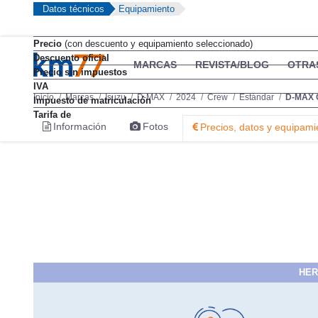
Datos técnicos
Equipamiento
Precio
(con descuento y equipamiento seleccionado)
Descuento oficial
MARCAS
REVISTA/BLOG
OTRA
Precio sin impuestos
IVA
Inicio
Marcas
Isuzu
D-MAX
2024
Crew
Estándar
D-MAX C
Impuesto de matriculación
Tarifa de
Información
Fotos
Precios, datos y equipami
HER