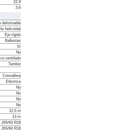
22,9
3,6
o deformable
te helicoidal
Eje rígido
Ballestas
Sí
No
co ventilado
Tambor
Cremallera
Eléctrica
No
No
No
No
12,5 m
13 m
265/60 R18
265/60 R18