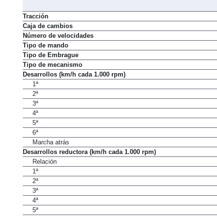
Tracción
Caja de cambios
Número de velocidades
Tipo de mando
Tipo de Embrague
Tipo de mecanismo
Desarrollos (km/h cada 1.000 rpm)
1ª
2ª
3ª
4ª
5ª
6ª
Marcha atrás
Desarrollos reductora (km/h cada 1.000 rpm)
Relación
1ª
2ª
3ª
4ª
5ª