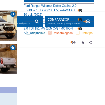
Ford Ranger Wildtrak Doble Cabina 2.0
EcoBlue 151 kW (205 CV) e-AWD Aut.
10 vel. (2022)
Isuzu D-MAX Crew Evolution AT (2026)
SCADOR
COMPARADOR
Volkswagen Amarok Doble Cabina Style
maciones, fichas e imágenes
precios, fichas y equipamiento
2.0 TDI 151 kW (205 CV) 4MOTION
Disponible
Descatalogado
Prototipo
Aut. (2023)