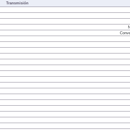
Transmisión
N
Conve