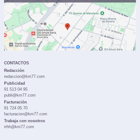
Publicidad:
91 513 04 95
CONTACTOS
Redacción
redaccion@km77.com
Publicidad
91 513 04 95
publi@km77.com
Facturación
91 724 05 70
facturacion@km77.com
Trabaja con nosotros
rrhh@km77.com