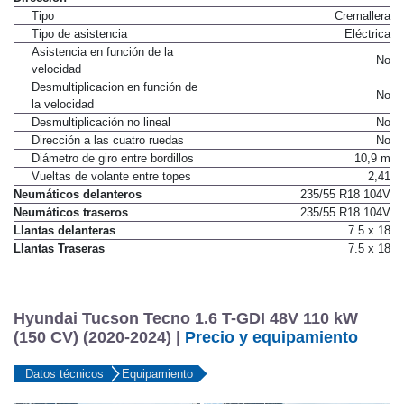
Dirección
Tipo
Cremallera
Tipo de asistencia
Eléctrica
Asistencia en función de la
No
velocidad
Desmultiplicacion en función de
No
la velocidad
Desmultiplicación no lineal
No
Dirección a las cuatro ruedas
No
Diámetro de giro entre bordillos
10,9 m
Vueltas de volante entre topes
2,41
Neumáticos delanteros
235/55 R18 104V
Neumáticos traseros
235/55 R18 104V
Llantas delanteras
7.5 x 18
Llantas Traseras
7.5 x 18
Hyundai Tucson Tecno 1.6 T-GDI 48V 110 kW
(150 CV) (2020-2024) |
Precio y equipamiento
Datos técnicos
Equipamiento