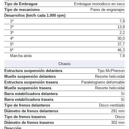
Tipo de mando
No disponible
Tipo de Embrague
Embrague monodisco en seco
Tipo de mecanismo
Pares de engranajes
Desarrollos (km/h cada 1.000 rpm)
1ª
7,8
2ª
13,8
3ª
2,2
4ª
30,0
5ª
37,7
6ª
46,3
Marcha atrás
7,9
Chasis
Estructura suspensión delantera
Tipo McPherson
Muelle suspensión delantera
Resorte helicoidal
Estructura suspensión trasera
Paralelogramo deformable
Muelle suspensión trasera
Resorte helicoidal
Barra estabilizadora delantera
Sí
Barra estabilizadora trasera
Sí
Tipo de frenos delanteros
Disco ventilado
Diámetro de frenos delanteros
291 mm
Tipo de frenos traseros
Disco
Diámetro de frenos traseros
302 mm