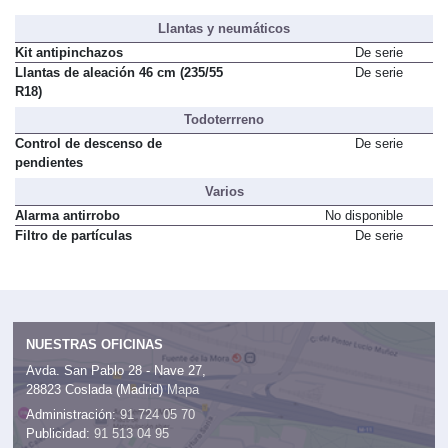
Llantas y neumáticos
Kit antipinchazos
De serie
Llantas de aleación 46 cm (235/55
De serie
R18)
Todoterrreno
Control de descenso de
De serie
pendientes
Varios
Alarma antirrobo
No disponible
Filtro de partículas
De serie
NUESTRAS OFICINAS
Avda. San Pablo 28 - Nave 27,
28823 Coslada (Madrid)
Mapa
Administración:
91 724 05 70