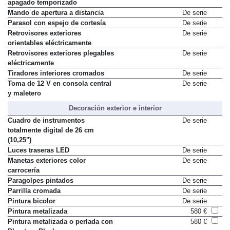
Luz interior con encendido y
De serie
apagado temporizado
Mando de apertura a distancia
De serie
Parasol con espejo de cortesía
De serie
Retrovisores exteriores
De serie
orientables eléctricamente
Retrovisores exteriores plegables
De serie
eléctricamente
Tiradores interiores cromados
De serie
Toma de 12 V en consola central
De serie
y maletero
Decoración exterior e interior
Cuadro de instrumentos
De serie
totalmente digital de 26 cm
(10,25")
Luces traseras LED
De serie
Manetas exteriores color
De serie
carrocería
Paragolpes pintados
De serie
Parrilla cromada
De serie
Pintura bicolor
De serie
Pintura metalizada
580 €
Pintura metalizada o perlada con
580 €