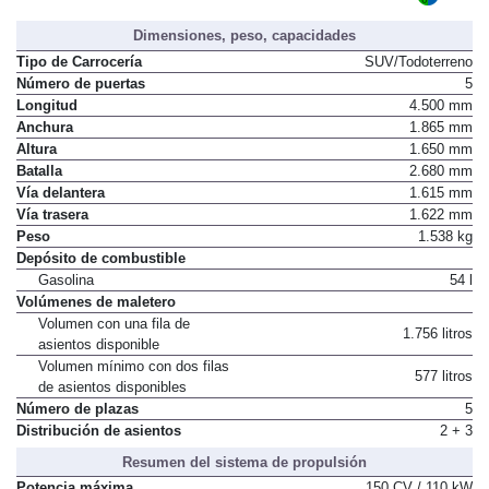
ECO
Distintivo ambiental DGT
Dimensiones, peso, capacidades
Tipo de Carrocería
SUV/Todoterreno
Número de puertas
5
Longitud
4.500 mm
Anchura
1.865 mm
Altura
1.650 mm
Batalla
2.680 mm
Vía delantera
1.615 mm
Vía trasera
1.622 mm
Peso
1.538 kg
Depósito de combustible
Gasolina
54 l
Volúmenes de maletero
Volumen con una fila de
1.756 litros
asientos disponible
Volumen mínimo con dos filas
577 litros
de asientos disponibles
Número de plazas
5
Distribución de asientos
2 + 3
Resumen del sistema de propulsión