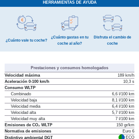
HERRAMIENTAS DE AYUDA
¿Cuánto gastas en tu
Disfruta el cambio de
¿Cuánto vale tu coche?
coche al año?
coche
Prestaciones y consumos homologados
Velocidad máxima
189 km/h
Aceleración 0-100 km/h
10,3 s
Consumo WLTP
Combinado
6,6 l/100 km
Velocidad baja
8,1 l/100 km
Velocidad media
6,4 l/100 km
Velocidad alta
5,7 l/100 km
Velocidad muy alta
7 l/100 km
Emisiones de CO₂ WLTP
150 gr/km
Normativa de emisiones
Euro 6