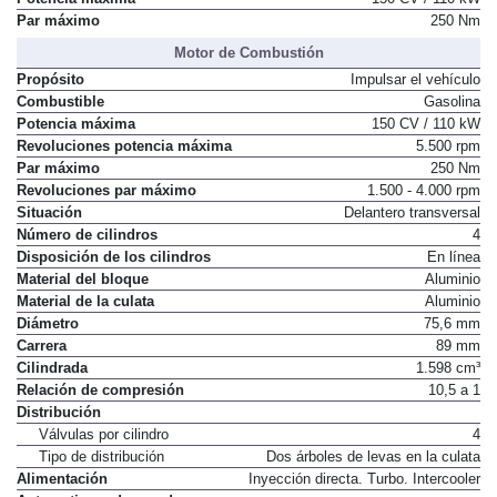
Potencia máxima
150 CV / 110 kW
Par máximo
250 Nm
Motor de Combustión
Propósito
Impulsar el vehículo
Combustible
Gasolina
Potencia máxima
150 CV / 110 kW
Revoluciones potencia máxima
5.500 rpm
Par máximo
250 Nm
Revoluciones par máximo
1.500 - 4.000 rpm
Situación
Delantero transversal
Número de cilindros
4
Disposición de los cilindros
En línea
Material del bloque
Aluminio
Material de la culata
Aluminio
Diámetro
75,6 mm
Carrera
89 mm
Cilindrada
1.598 cm³
Relación de compresión
10,5 a 1
Distribución
Válvulas por cilindro
4
Tipo de distribución
Dos árboles de levas en la culata
Alimentación
Inyección directa. Turbo. Intercooler