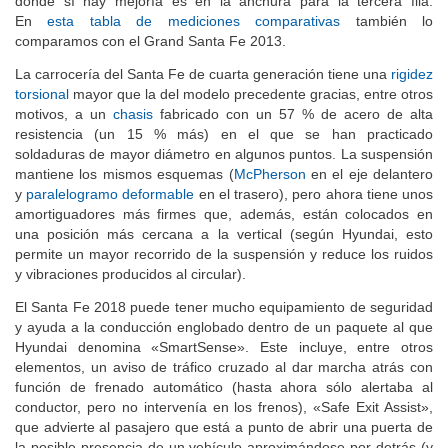
donde sí hay mejoría es en la anchura para la tercera fila.
En
esta tabla de mediciones comparativas
también lo
comparamos con el Grand Santa Fe 2013.
La carrocería del Santa Fe de cuarta generación tiene una
rigidez
torsional
mayor que la del modelo precedente gracias, entre otros
motivos, a un
chasis
fabricado con un 57 % de acero de alta
resistencia (un 15 % más) en el que se han practicado
soldaduras de mayor diámetro en algunos puntos. La suspensión
mantiene los mismos esquemas (
McPherson
en el eje delantero
y
paralelogramo deformable
en el trasero), pero ahora tiene unos
amortiguadores más firmes que, además, están colocados en
una posición más cercana a la vertical (según Hyundai, esto
permite un mayor recorrido de la suspensión y reduce los ruidos
y vibraciones producidos al circular).
El Santa Fe 2018 puede tener mucho equipamiento de seguridad
y ayuda a la conducción englobado dentro de un paquete al que
Hyundai denomina «SmartSense». Este incluye, entre otros
elementos, un aviso de tráfico cruzado al dar marcha atrás con
función de frenado automático (hasta ahora sólo alertaba al
conductor, pero no intervenía en los frenos), «Safe Exit Assist»,
que advierte al pasajero que está a punto de abrir una puerta de