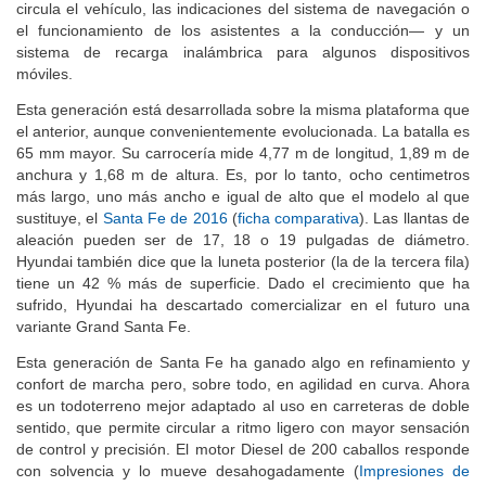
pulgadas —proporciona información sobre la velocidad a la que
circula el vehículo, las indicaciones del sistema de navegación o
el funcionamiento de los asistentes a la conducción— y un
sistema de recarga inalámbrica para algunos dispositivos
móviles.
Esta generación está desarrollada sobre la misma plataforma que
el anterior, aunque convenientemente evolucionada. La batalla es
65 mm mayor. Su carrocería mide 4,77 m de longitud, 1,89 m de
anchura y 1,68 m de altura. Es, por lo tanto, ocho centimetros
más largo, uno más ancho e igual de alto que el modelo al que
sustituye, el
Santa Fe de 2016
(
ficha comparativa
). Las llantas de
aleación pueden ser de 17, 18 o 19 pulgadas de diámetro.
Hyundai también dice que la luneta posterior (la de la tercera fila)
tiene un 42 % más de superficie. Dado el crecimiento que ha
sufrido, Hyundai ha descartado comercializar en el futuro una
variante Grand Santa Fe.
Esta generación de Santa Fe ha ganado algo en refinamiento y
confort de marcha pero, sobre todo, en agilidad en curva. Ahora
es un todoterreno mejor adaptado al uso en carreteras de doble
sentido, que permite circular a ritmo ligero con mayor sensación
de control y precisión. El motor Diesel de 200 caballos responde