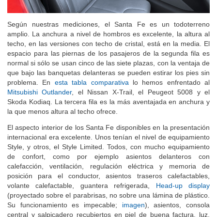
Según nuestras mediciones, el Santa Fe es un todoterreno
amplio. La anchura a nivel de hombros es excelente, la altura al
techo, en las versiones con techo de cristal, está en la media. El
espacio para las piernas de los pasajeros de la segunda fila es
normal si sólo se usan cinco de las siete plazas, con la ventaja de
que bajo las banquetas delanteras se pueden estirar los pies sin
problema. En
esta tabla comparativa
lo hemos enfrentado al
Mitsubishi Outlander
, el Nissan X-Trail, el Peugeot 5008 y el
Skoda Kodiaq. La tercera fila es la más aventajada en anchura y
la que menos altura al techo ofrece.
El aspecto interior de los Santa Fe disponibles en la presentación
internacional era excelente. Unos tenían el nivel de equipamiento
Style, y otros, el Style Limited. Todos, con mucho equipamiento
de confort, como por ejemplo asientos delanteros con
calefacción, ventilación, regulación eléctrica y memoria de
posición para el conductor, asientos traseros calefactables,
volante calefactable, guantera refrigerada,
Head-up display
(proyectado sobre el parabrisas, no sobre una lámina de plástico.
Su funcionamiento es impecable;
imagen
), asientos, consola