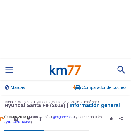
Marcas
Comparador de coches
Inicio
Marcas
Hyundai
Santa Fe
2018
Estándar
Hyundai Santa Fe (2018) |
Información general
10/09/2018 |
Mario Garcés (
@mgarces83
) y Fernando Ríos
(
@RiversChains
)