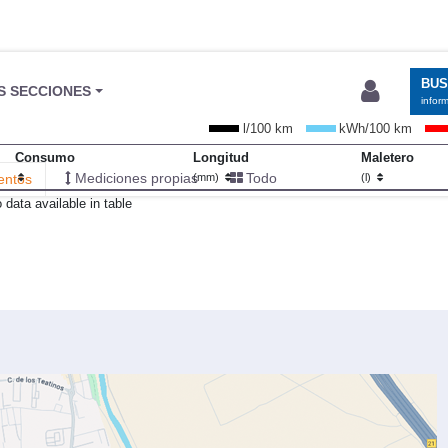
BU
S SECCIONES
infor
l/100 km
kWh/100 km
Consumo
Longitud
Maletero
Mediciones propias
Todo
entos
(mm)
(l)
 data available in table