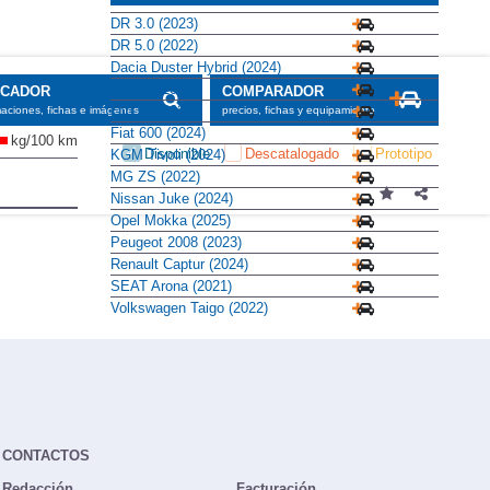
DR 3.0 (2023)
DR 5.0 (2022)
Dacia Duster Hybrid (2024)
EVO 4 (2024)
SCADOR
COMPARADOR
EVO 5 (2024)
maciones, fichas e imágenes
precios, fichas y equipamiento
Fiat 600 (2024)
kg/100 km
Disponible
Descatalogado
Prototipo
KGM Tivoli (2024)
MG ZS (2022)
Nissan Juke (2024)
Opel Mokka (2025)
Peugeot 2008 (2023)
Renault Captur (2024)
SEAT Arona (2021)
Volkswagen Taigo (2022)
CONTACTOS
Redacción
Facturación