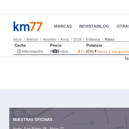
MARCAS
REVISTA/BLOG
OTRA
Inicio
Marcas
Hyundai
Kona
2018
Estándar
Klass
Coche
Precio
Potencia
Información
Fotos
(€)
Precios, datos y equipami
(CV)
No
NUESTRAS OFICINAS
Avda. San Pablo 28 - Nave 27,