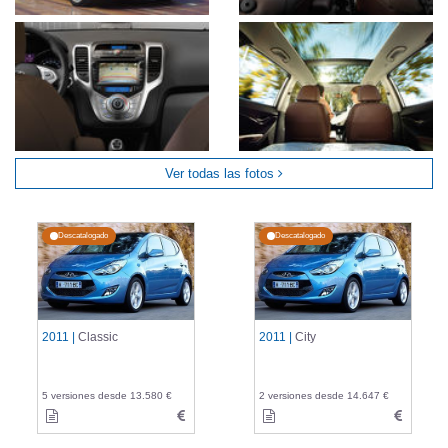
Ver todas las fotos
Descatalogado
Descatalogado
2011 |
Classic
2011 |
City
5 versiones desde 13.580 €
2 versiones desde 14.647 €