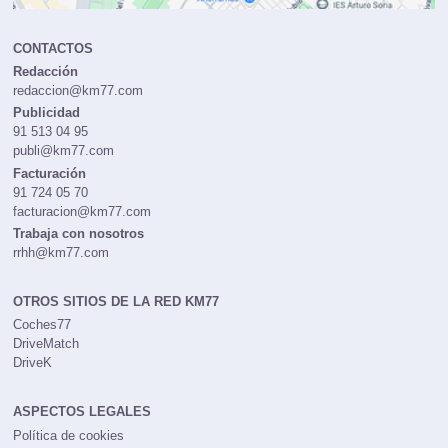
CONTACTOS
Redacción
redaccion@km77.com
Publicidad
91 513 04 95
publi@km77.com
Facturación
91 724 05 70
facturacion@km77.com
Trabaja con nosotros
rrhh@km77.com
OTROS SITIOS DE LA RED KM77
Coches77
DriveMatch
DriveK
ASPECTOS LEGALES
Política de cookies