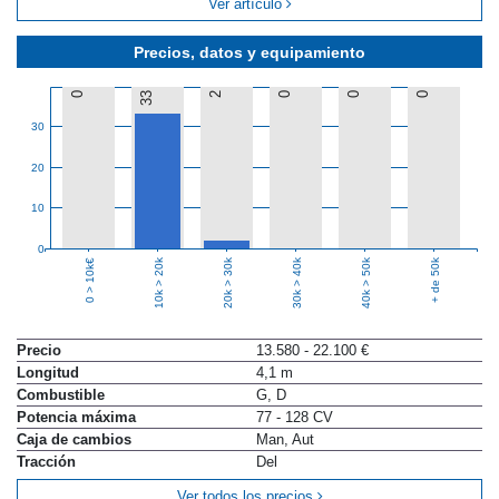
Ver artículo
Precios, datos y equipamiento
0
33
2
0
0
0
30
20
10
0
10k > 20k
20k > 30k
30k > 40k
40k > 50k
+ de 50k
0 > 10k€
Precio
13.580 - 22.100 €
Longitud
4,1 m
Combustible
G, D
Potencia máxima
77 - 128 CV
Caja de cambios
Man, Aut
Tracción
Del
Ver todos los precios