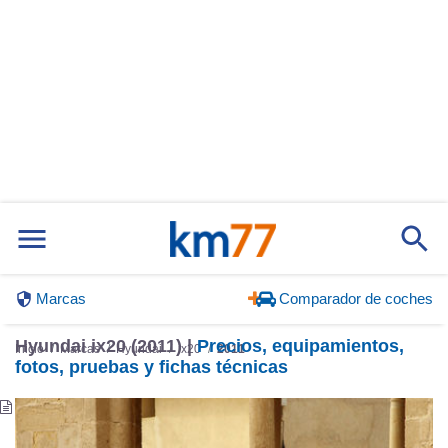
Marcas
Comparador de coches
Hyundai ix20 (2011) |
Precios, equipamientos,
Inicio
Marcas
Hyundai
ix20
2011
fotos, pruebas y fichas técnicas