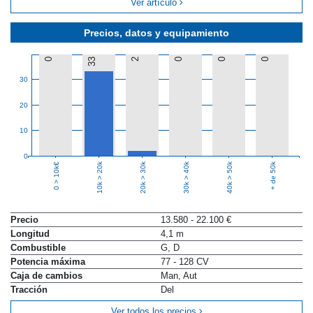
Ver artículo
Precios, datos y equipamiento
0
33
2
0
0
0
30
20
10
0
10k > 20k
20k > 30k
30k > 40k
40k > 50k
+ de 50k
0 > 10k€
Precio
13.580 - 22.100 €
Longitud
4,1 m
Combustible
G, D
Potencia máxima
77 - 128 CV
Caja de cambios
Man, Aut
Tracción
Del
Ver todos los precios