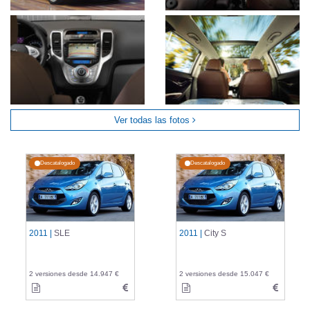
Ver todas las fotos
Descatalogado
Descatalogado
2011 |
SLE
2011 |
City S
2 versiones desde 14.947 €
2 versiones desde 15.047 €