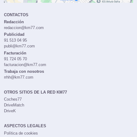
CONTACTOS
Redacción
redaccion@km77.com
Publicidad
91 513 04 95
publi@km77.com
Facturación
91 724 05 70
facturacion@km77.com
Trabaja con nosotros
rrhh@km77.com
OTROS SITIOS DE LA RED KM77
Coches77
DriveMatch
DriveK
ASPECTOS LEGALES
Política de cookies