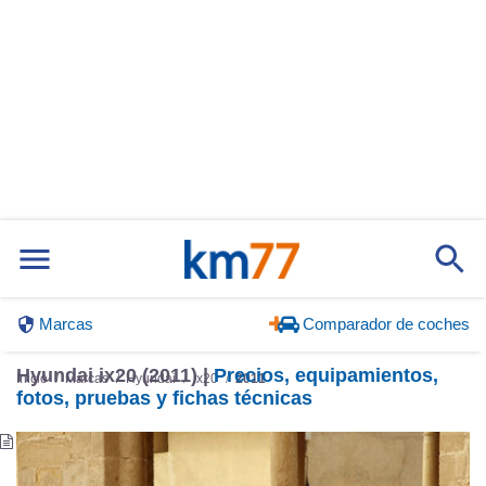
Marcas
Comparador de coches
Hyundai ix20 (2011) |
Precios, equipamientos,
Inicio
Marcas
Hyundai
ix20
2011
fotos, pruebas y fichas técnicas