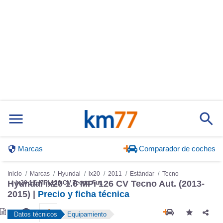
Marcas
Comparador de coches
Inicio
Marcas
Hyundai
ix20
2011
Estándar
Tecno
Hyundai ix20 1.6 MPi 126 CV Tecno Aut. (2013-
ix20 1.6 MPi 126 CV Tecno Aut.
2015) |
Precio y ficha técnica
Datos técnicos
Equipamiento