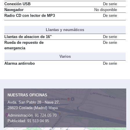
Conexión USB
De serie
Navegador
No disponible
Radio CD con lector de MP3
De serie
Llantas y neumáticos
Llantas de aleacion de 16"
De serie
Rueda de repuesto de
De serie
emergencia
Varios
Alarma antirrobo
De serie
NUESTRAS OFICINAS
Avda. San Pablo 28 - Nave 27,
28823 Coslada (Madrid)
Mapa
Administración:
91 724 05 70
Publicidad:
91 513 04 95