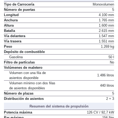
Tipo de Carrocería
Monovolumen
Número de puertas
5
Longitud
4.100 mm
Anchura
1.765 mm
Altura
1.600 mm
Batalla
2.615 mm
Vía delantera
1.547 mm
Vía trasera
1.551 mm
Peso
1.269 kg
Depósito de combustible
Gasolina
50 l
Filtro de partículas
No
Volúmenes de maletero
Volumen con una fila de
1.486 litros
asientos disponible
Volumen mínimo con dos filas
440 litros
de asientos disponibles
Número de plazas
5
Distribución de asientos
2 + 3
Resumen del sistema de propulsión
Potencia máxima
126 CV / 92,7 kW
Par máximo
156 Nm