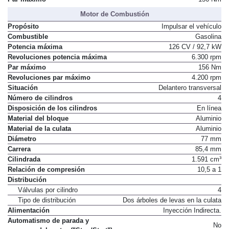
Motor de Combustión
Propósito
Impulsar el vehículo
Combustible
Gasolina
Potencia máxima
126 CV / 92,7 kW
Revoluciones potencia máxima
6.300 rpm
Par máximo
156 Nm
Revoluciones par máximo
4.200 rpm
Situación
Delantero transversal
Número de cilindros
4
Disposición de los cilindros
En línea
Material del bloque
Aluminio
Material de la culata
Aluminio
Diámetro
77 mm
Carrera
85,4 mm
Cilindrada
1.591 cm³
Relación de compresión
10,5 a 1
Distribución
Válvulas por cilindro
4
Tipo de distribución
Dos árboles de levas en la culata
Alimentación
Inyección Indirecta.
Automatismo de parada y
No