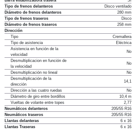
Barra estabilizadora trasera
Sí
Tipo de frenos delanteros
Disco ventilado
Diámetro de frenos delanteros
280 mm
Tipo de frenos traseros
Disco
Diámetro de frenos traseros
258 mm
Dirección
Tipo
Cremallera
Tipo de asistencia
Eléctrica
Asistencia en función de la
No
velocidad
Desmultiplicacion en función de
No
la velocidad
Desmultiplicación no lineal
No
Desmultiplicación de la
14,1
dirección
Dirección a las cuatro ruedas
No
Diámetro de giro entre bordillos
10,4 m
Vueltas de volante entre topes
2,77
Neumáticos delanteros
205/55 R16
Neumáticos traseros
205/55 R16
Llantas delanteras
6 x 16
Llantas Traseras
6 x 16