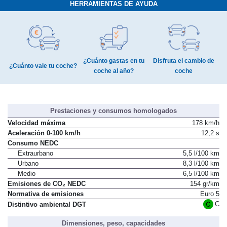
HERRAMIENTAS DE AYUDA
¿Cuánto gastas en tu
Disfruta el cambio de
¿Cuánto vale tu coche?
coche al año?
coche
Prestaciones y consumos homologados
Velocidad máxima
178 km/h
Aceleración 0-100 km/h
12,2 s
Consumo NEDC
Extraurbano
5,5 l/100 km
Urbano
8,3 l/100 km
Medio
6,5 l/100 km
Emisiones de CO₂ NEDC
154 gr/km
Normativa de emisiones
Euro 5
C
Distintivo ambiental DGT
Dimensiones, peso, capacidades