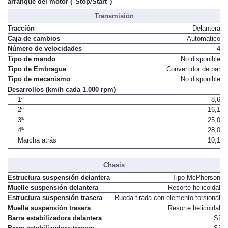
arranque del motor ("Stop/Start")
Transmisión
Tracción
Delantera
Caja de cambios
Automático
Número de velocidades
4
Tipo de mando
No disponible
Tipo de Embrague
Convertidor de par
Tipo de mecanismo
No disponible
Desarrollos (km/h cada 1.000 rpm)
1ª
8,6
2ª
16,1
3ª
25,0
4ª
28,0
Marcha atrás
10,1
Chasis
Estructura suspensión delantera
Tipo McPherson
Muelle suspensión delantera
Resorte helicoidal
Estructura suspensión trasera
Rueda tirada con elemento torsional
Muelle suspensión trasera
Resorte helicoidal
Barra estabilizadora delantera
Sí