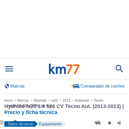
Marcas
Comparador de coches
Inicio
Marcas
Hyundai
ix20
2011
Estándar
Tecno
Hyundai ix20 1.6 126 CV Tecno Aut. (2013-2013) |
ix20 1.6 126 CV Tecno Aut.
Precio y ficha técnica
Datos técnicos
Equipamiento