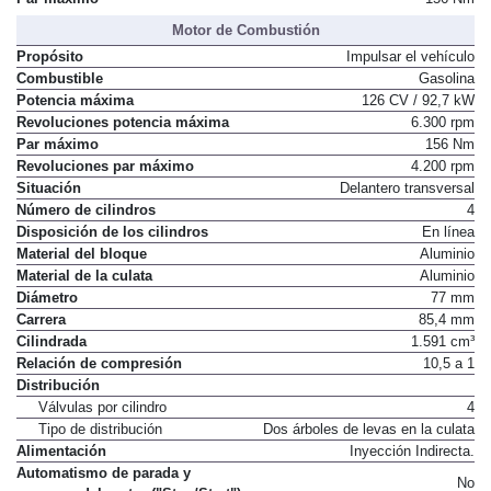
Motor de Combustión
Propósito
Impulsar el vehículo
Combustible
Gasolina
Potencia máxima
126 CV / 92,7 kW
Revoluciones potencia máxima
6.300 rpm
Par máximo
156 Nm
Revoluciones par máximo
4.200 rpm
Situación
Delantero transversal
Número de cilindros
4
Disposición de los cilindros
En línea
Material del bloque
Aluminio
Material de la culata
Aluminio
Diámetro
77 mm
Carrera
85,4 mm
Cilindrada
1.591 cm³
Relación de compresión
10,5 a 1
Distribución
Válvulas por cilindro
4
Tipo de distribución
Dos árboles de levas en la culata
Alimentación
Inyección Indirecta.
Automatismo de parada y
No