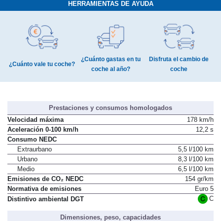
HERRAMIENTAS DE AYUDA
¿Cuánto gastas en tu
Disfruta el cambio de
¿Cuánto vale tu coche?
coche al año?
coche
Prestaciones y consumos homologados
Velocidad máxima
178 km/h
Aceleración 0-100 km/h
12,2 s
Consumo NEDC
Extraurbano
5,5 l/100 km
Urbano
8,3 l/100 km
Medio
6,5 l/100 km
Emisiones de CO₂ NEDC
154 gr/km
Normativa de emisiones
Euro 5
C
Distintivo ambiental DGT
Dimensiones, peso, capacidades