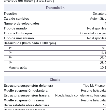
arranque del motor ("Stop/Start")
Transmisión
Tracción
Delantera
Caja de cambios
Automático
Número de velocidades
4
Tipo de mando
No disponible
Tipo de Embrague
Convertidor de par
Tipo de mecanismo
No disponible
Desarrollos (km/h cada 1.000 rpm)
1ª
8,6
2ª
16,1
3ª
25,0
4ª
28,0
Marcha atrás
10,1
Chasis
Estructura suspensión delantera
Tipo McPherson
Muelle suspensión delantera
Resorte helicoidal
Estructura suspensión trasera
Rueda tirada con elemento torsional
Muelle suspensión trasera
Resorte helicoidal
Barra estabilizadora delantera
Sí