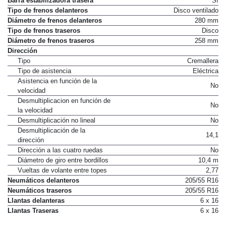
Barra estabilizadora trasera
Sí
Tipo de frenos delanteros
Disco ventilado
Diámetro de frenos delanteros
280 mm
Tipo de frenos traseros
Disco
Diámetro de frenos traseros
258 mm
Dirección
Tipo
Cremallera
Tipo de asistencia
Eléctrica
Asistencia en función de la
No
velocidad
Desmultiplicacion en función de
No
la velocidad
Desmultiplicación no lineal
No
Desmultiplicación de la
14,1
dirección
Dirección a las cuatro ruedas
No
Diámetro de giro entre bordillos
10,4 m
Vueltas de volante entre topes
2,77
Neumáticos delanteros
205/55 R16
Neumáticos traseros
205/55 R16
Llantas delanteras
6 x 16
Llantas Traseras
6 x 16