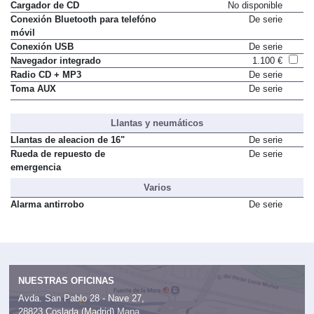
Cargador de CD
No disponible
Conexión Bluetooth para telefóno
De serie
móvil
Conexión USB
De serie
Navegador integrado
1.100 €
Radio CD + MP3
De serie
Toma AUX
De serie
Llantas y neumáticos
Llantas de aleacion de 16"
De serie
Rueda de repuesto de
De serie
emergencia
Varios
Alarma antirrobo
De serie
NUESTRAS OFICINAS
Avda. San Pablo 28 - Nave 27,
28823 Coslada (Madrid)
Mapa