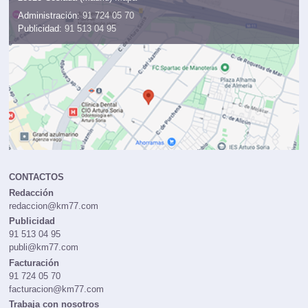
Administración:
91 724 05 70
Publicidad:
91 513 04 95
CONTACTOS
Redacción
redaccion@km77.com
Publicidad
91 513 04 95
publi@km77.com
Facturación
91 724 05 70
facturacion@km77.com
Trabaja con nosotros