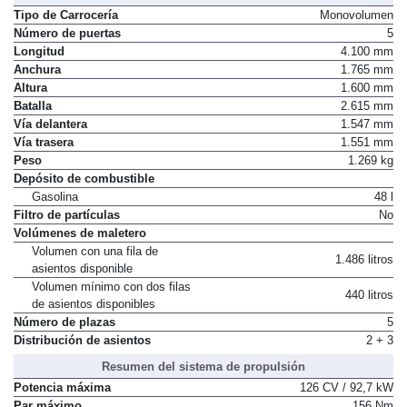
Tipo de Carrocería
Monovolumen
Número de puertas
5
Longitud
4.100 mm
Anchura
1.765 mm
Altura
1.600 mm
Batalla
2.615 mm
Vía delantera
1.547 mm
Vía trasera
1.551 mm
Peso
1.269 kg
Depósito de combustible
Gasolina
48 l
Filtro de partículas
No
Volúmenes de maletero
Volumen con una fila de
1.486 litros
asientos disponible
Volumen mínimo con dos filas
440 litros
de asientos disponibles
Número de plazas
5
Distribución de asientos
2 + 3
Resumen del sistema de propulsión
Potencia máxima
126 CV / 92,7 kW
Par máximo
156 Nm