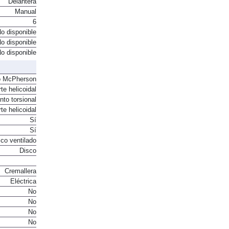
Delantera
Manual
6
o disponible
o disponible
o disponible
o McPherson
te helicoidal
to torsional
te helicoidal
Sí
Sí
co ventilado
Disco
Cremallera
Eléctrica
No
No
No
No