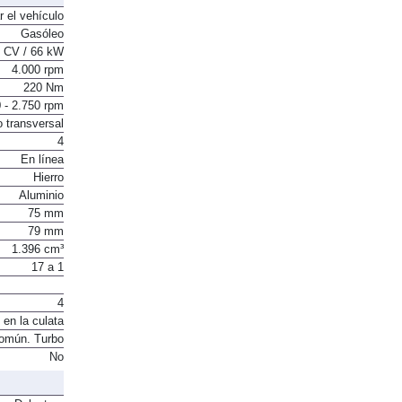
r el vehículo
Gasóleo
 CV / 66 kW
4.000 rpm
220 Nm
 - 2.750 rpm
o transversal
4
En línea
Hierro
Aluminio
75 mm
79 mm
1.396 cm³
17 a 1
4
 en la culata
común. Turbo
No