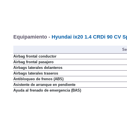
Equipamiento -
Hyundai ix20 1.4 CRDi 90 CV Sp
Se
Airbag frontal conductor
Airbag frontal pasajero
Airbags laterales delanteros
Airbags laterales traseros
Antibloqueo de frenos (ABS)
Asistente de arranque en pendiente
Ayuda al frenado de emergencia (BAS)
Cierre automático de puertas en movimiento
Cierre de seguridad para niños en puertas traseras
Cinturones delanteros con pretensores
Control de crucero
Control de estabilidad (ESP)
Control de presión en neumáticos