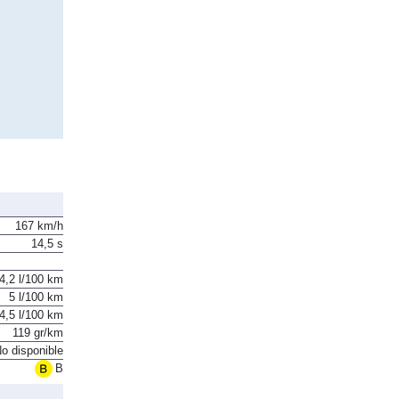
167 km/h
14,5 s
4,2 l/100 km
5 l/100 km
4,5 l/100 km
119 gr/km
o disponible
B