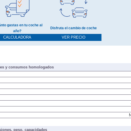
nto gastas en tu coche al
Disfruta el cambio de coche
año?
CALCULADORA
VER PRECIO
nes y consumos homologados
N
iones, peso, capacidades