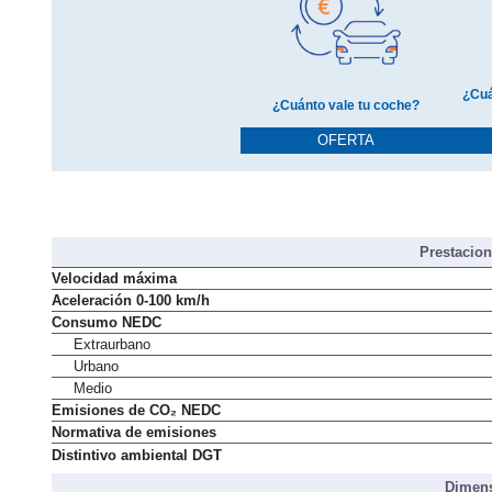
¿Cuá
¿Cuánto vale tu coche?
OFERTA
Prestacio
Velocidad máxima
Aceleración 0-100 km/h
Consumo NEDC
Extraurbano
Urbano
Medio
Emisiones de CO₂ NEDC
Normativa de emisiones
Distintivo ambiental DGT
Dimens