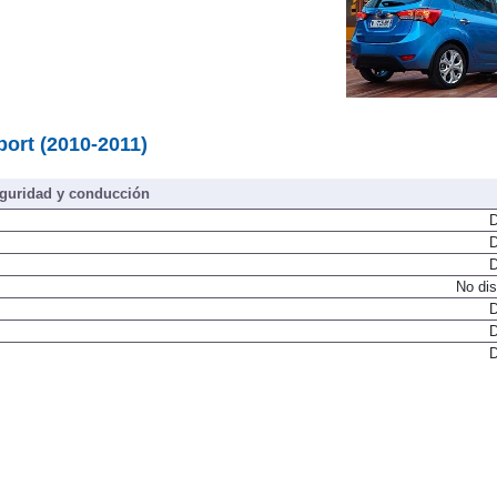
ort (2010-2011)
guridad y conducción
D
D
D
No dis
D
D
D
D
D
D
D
D
No dis