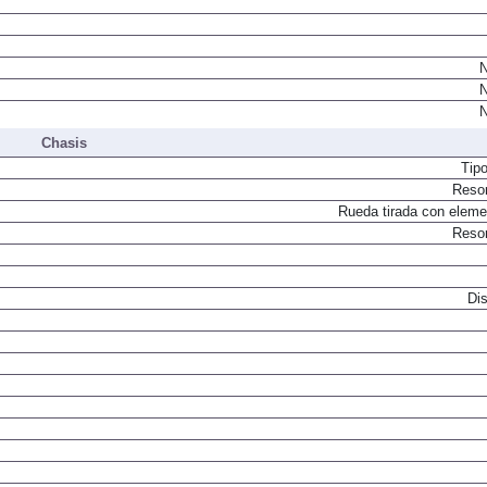
N
N
N
Chasis
Tip
Resor
Rueda tirada con elemen
Resor
Dis