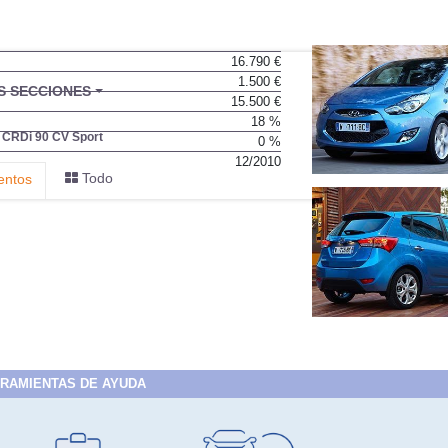
16.790 €
1.500 €
BU
S SECCIONES
15.500 €
infor
18 %
4 CRDi 90 CV Sport
0 %
12/2010
Todo
entos
RAMIENTAS DE AYUDA