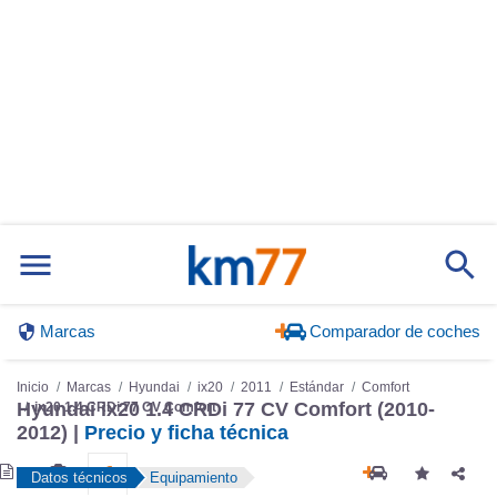
Marcas
Comparador de coches
Inicio
Marcas
Hyundai
ix20
2011
Estándar
Comfort
Hyundai ix20 1.4 CRDi 77 CV Comfort (2010-
ix20 1.4 CRDi 77 CV Comfort
2012) |
Precio y ficha técnica
Datos técnicos
Equipamiento