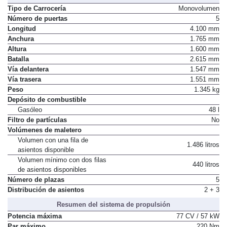
Tipo de Carrocería
Monovolumen
Número de puertas
5
Longitud
4.100 mm
Anchura
1.765 mm
Altura
1.600 mm
Batalla
2.615 mm
Vía delantera
1.547 mm
Vía trasera
1.551 mm
Peso
1.345 kg
Depósito de combustible
Gasóleo
48 l
Filtro de partículas
No
Volúmenes de maletero
Volumen con una fila de
1.486 litros
asientos disponible
Volumen mínimo con dos filas
440 litros
de asientos disponibles
Número de plazas
5
Distribución de asientos
2 + 3
Resumen del sistema de propulsión
Potencia máxima
77 CV / 57 kW
Par máximo
220 Nm