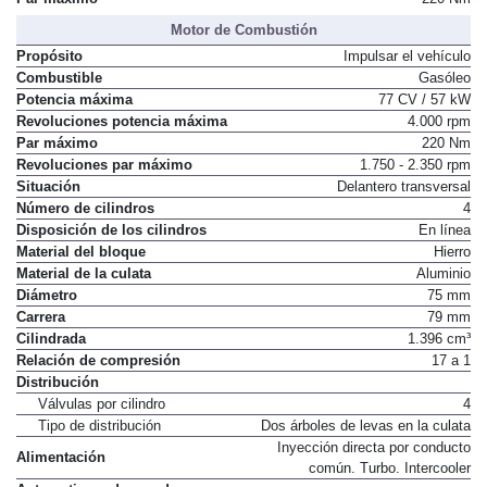
Motor de Combustión
Propósito
Impulsar el vehículo
Combustible
Gasóleo
Potencia máxima
77 CV / 57 kW
Revoluciones potencia máxima
4.000 rpm
Par máximo
220 Nm
Revoluciones par máximo
1.750 - 2.350 rpm
Situación
Delantero transversal
Número de cilindros
4
Disposición de los cilindros
En línea
Material del bloque
Hierro
Material de la culata
Aluminio
Diámetro
75 mm
Carrera
79 mm
Cilindrada
1.396 cm³
Relación de compresión
17 a 1
Distribución
Válvulas por cilindro
4
Tipo de distribución
Dos árboles de levas en la culata
Inyección directa por conducto
Alimentación
común. Turbo. Intercooler