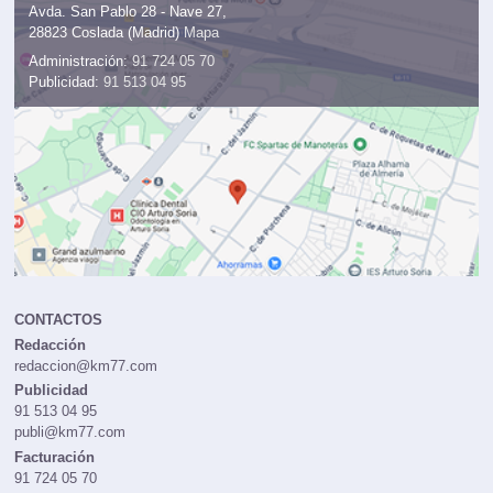
Avda. San Pablo 28 - Nave 27,
28823 Coslada (Madrid)
Mapa
Administración:
91 724 05 70
Publicidad:
91 513 04 95
CONTACTOS
Redacción
redaccion@km77.com
Publicidad
91 513 04 95
publi@km77.com
Facturación
91 724 05 70