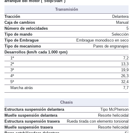
arranque del motor ("Stop/Start")
Transmisión
Tracción
Delantera
Caja de cambios
Manual
Número de velocidades
5
Tipo de mando
Selección
Tipo de Embrague
Embrague monodisco en seco
Tipo de mecanismo
Pares de engranajes
Desarrollos (km/h cada 1.000 rpm)
1ª
7,2
2ª
13,3
3ª
19,9
4ª
26,3
5ª
32,4
Marcha atrás
7,7
Chasis
Estructura suspensión delantera
Tipo McPherson
Muelle suspensión delantera
Resorte helicoidal
Estructura suspensión trasera
Rueda tirada con elemento torsional
Muelle suspensión trasera
Resorte helicoidal