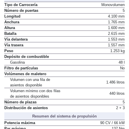
Tipo de Carrocería
Monovolumen
Número de puertas
5
Longitud
4.100 mm
Anchura
1.765 mm
Altura
1.600 mm
Batalla
2.615 mm
Vía delantera
1.553 mm
Vía trasera
1.557 mm
Peso
1.253 kg
Depósito de combustible
Gasolina
48 l
Filtro de partículas
No
Volúmenes de maletero
Volumen con una fila de
1.486 litros
asientos disponible
Volumen mínimo con dos filas
440 litros
de asientos disponibles
Número de plazas
5
Distribución de asientos
2 + 3
Resumen del sistema de propulsión
Potencia máxima
90 CV / 66 kW
Par máximo
137 Nm