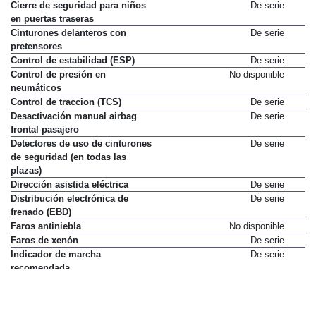
Cierre de seguridad para niños
De serie
en puertas traseras
Cinturones delanteros con
De serie
pretensores
Control de estabilidad (ESP)
De serie
Control de presión en
No disponible
neumáticos
Control de traccion (TCS)
De serie
Desactivación manual airbag
De serie
frontal pasajero
Detectores de uso de cinturones
De serie
de seguridad (en todas las
plazas)
Dirección asistida eléctrica
De serie
Distribución electrónica de
De serie
frenado (EBD)
Faros antiniebla
No disponible
Faros de xenón
De serie
Indicador de marcha
De serie
recomendada
Luneta térmica
De serie
Mandos de radio en volante
De serie
Ordenador de viaje
De serie