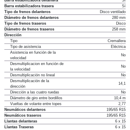
Barra estabilizadora delantera
Sí
Barra estabilizadora trasera
Sí
Tipo de frenos delanteros
Disco ventilado
Diámetro de frenos delanteros
280 mm
Tipo de frenos traseros
Disco
Diámetro de frenos traseros
258 mm
Dirección
Tipo
Cremallera
Tipo de asistencia
Eléctrica
Asistencia en función de la
No
velocidad
Desmultiplicacion en función de
No
la velocidad
Desmultiplicación no lineal
No
Desmultiplicación de la
14,1
dirección
Dirección a las cuatro ruedas
No
Diámetro de giro entre bordillos
10,4 m
Vueltas de volante entre topes
2,77
Neumáticos delanteros
195/65 R15
Neumáticos traseros
195/65 R15
Llantas delanteras
6 x 15
Llantas Traseras
6 x 15