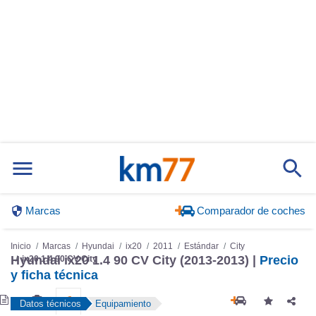
Marcas
Comparador de coches
Inicio
Marcas
Hyundai
ix20
2011
Estándar
City
Hyundai ix20 1.4 90 CV City (2013-2013) |
Precio
ix20 1.4 90 CV City
y ficha técnica
Datos técnicos
Equipamiento