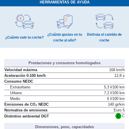
HERRAMIENTAS DE AYUDA
¿Cuánto gastas en tu
Disfruta el cambio de
¿Cuánto vale tu coche?
coche al año?
coche
Prestaciones y consumos homologados
Velocidad máxima
168 km/h
Aceleración 0-100 km/h
12,8 s
Consumo NEDC
Extraurbano
5,3 l/100 km
Urbano
7,2 l/100 km
Medio
6 l/100 km
Emisiones de CO₂ NEDC
140 gr/km
Normativa de emisiones
Euro 5
C
Distintivo ambiental DGT
Dimensiones, peso, capacidades