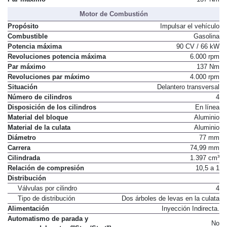
Motor de Combustión
Propósito
Impulsar el vehículo
Combustible
Gasolina
Potencia máxima
90 CV / 66 kW
Revoluciones potencia máxima
6.000 rpm
Par máximo
137 Nm
Revoluciones par máximo
4.000 rpm
Situación
Delantero transversal
Número de cilindros
4
Disposición de los cilindros
En línea
Material del bloque
Aluminio
Material de la culata
Aluminio
Diámetro
77 mm
Carrera
74,99 mm
Cilindrada
1.397 cm³
Relación de compresión
10,5 a 1
Distribución
Válvulas por cilindro
4
Tipo de distribución
Dos árboles de levas en la culata
Alimentación
Inyección Indirecta.
Automatismo de parada y
No