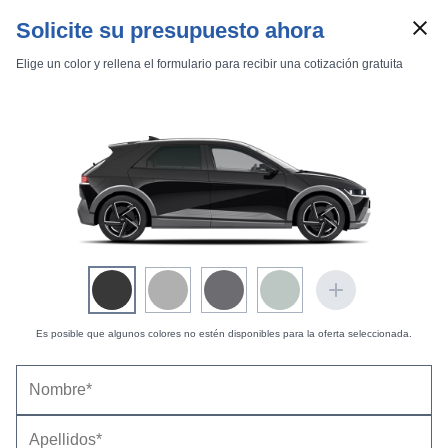
Solicite su presupuesto ahora
Elige un color y rellena el formulario para recibir una cotización gratuita
Marcas
Comparador de coches
Es posible que algunos colores no estén disponibles para la oferta seleccionada.
Inicio
Marcas
Hyundai
IONIQ 5
2021
Estándar
N
Hyundai IONIQ 5 N 478 kW (650 CV) 84 kWh
IONIQ 5 N 478 kW (650 CV) 84 kWh
(2024) |
Precio y ficha técnica
Datos técnicos
Equipamiento