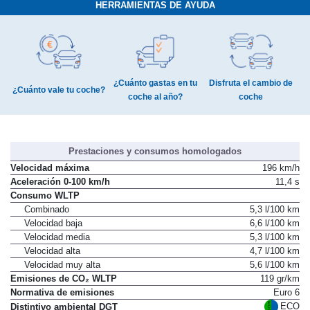
HERRAMIENTAS DE AYUDA
¿Cuánto gastas en tu
Disfruta el cambio de
¿Cuánto vale tu coche?
coche al año?
coche
Prestaciones y consumos homologados
Velocidad máxima
196 km/h
Aceleración 0-100 km/h
11,4 s
Consumo WLTP
Combinado
5,3 l/100 km
Velocidad baja
6,6 l/100 km
Velocidad media
5,3 l/100 km
Velocidad alta
4,7 l/100 km
Velocidad muy alta
5,6 l/100 km
Emisiones de CO₂ WLTP
119 gr/km
Normativa de emisiones
Euro 6
ECO
Distintivo ambiental DGT