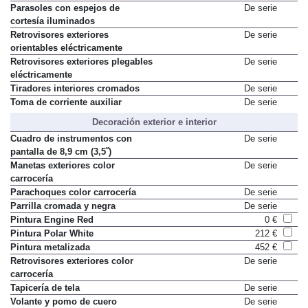
Parasoles con espejos de
De serie
cortesía iluminados
Retrovisores exteriores
De serie
orientables eléctricamente
Retrovisores exteriores plegables
De serie
eléctricamente
Tiradores interiores cromados
De serie
Toma de corriente auxiliar
De serie
Decoración exterior e interior
Cuadro de instrumentos con
De serie
pantalla de 8,9 cm (3,5˝)
Manetas exteriores color
De serie
carrocería
Parachoques color carrocería
De serie
Parrilla cromada y negra
De serie
Pintura Engine Red
0 €
Pintura Polar White
212 €
Pintura metalizada
452 €
Retrovisores exteriores color
De serie
carrocería
Tapicería de tela
De serie
Volante y pomo de cuero
De serie