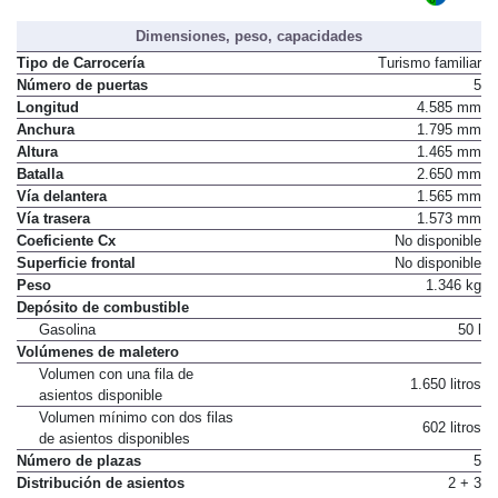
Dimensiones, peso, capacidades
Tipo de Carrocería
Turismo familiar
Número de puertas
5
Longitud
4.585 mm
Anchura
1.795 mm
Altura
1.465 mm
Batalla
2.650 mm
Vía delantera
1.565 mm
Vía trasera
1.573 mm
Coeficiente Cx
No disponible
Superficie frontal
No disponible
Peso
1.346 kg
Depósito de combustible
Gasolina
50 l
Volúmenes de maletero
Volumen con una fila de
1.650 litros
asientos disponible
Volumen mínimo con dos filas
602 litros
de asientos disponibles
Número de plazas
5
Distribución de asientos
2 + 3