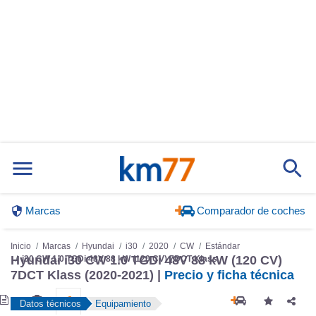
Marcas
Comparador de coches
Inicio
Marcas
Hyundai
i30
2020
CW
Estándar
Hyundai i30 CW 1.0 TGDi 48V 88 kW (120 CV)
i30 CW 1.0 TGDi 48V 88 kW (120 CV) 7DCT Klass
7DCT Klass (2020-2021) |
Precio y ficha técnica
Datos técnicos
Equipamiento