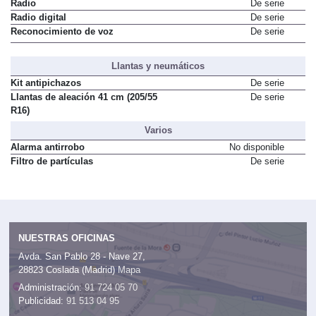
Radio
De serie
Radio digital
De serie
Reconocimiento de voz
De serie
Llantas y neumáticos
Kit antipichazos
De serie
Llantas de aleación 41 cm (205/55
De serie
R16)
Varios
Alarma antirrobo
No disponible
Filtro de partículas
De serie
NUESTRAS OFICINAS
Avda. San Pablo 28 - Nave 27,
28823 Coslada (Madrid)
Mapa
Administración:
91 724 05 70
Publicidad:
91 513 04 95