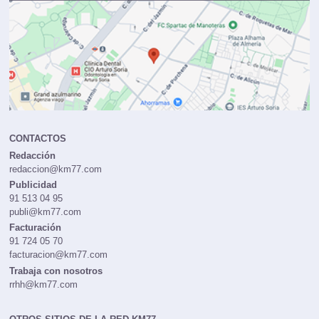
CONTACTOS
Redacción
redaccion@km77.com
Publicidad
91 513 04 95
publi@km77.com
Facturación
91 724 05 70
facturacion@km77.com
Trabaja con nosotros
rrhh@km77.com