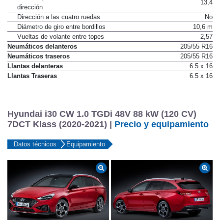
13,4
dirección
Dirección a las cuatro ruedas
No
Diámetro de giro entre bordillos
10,6 m
Vueltas de volante entre topes
2,57
Neumáticos delanteros
205/55 R16
Neumáticos traseros
205/55 R16
Llantas delanteras
6.5 x 16
Llantas Traseras
6.5 x 16
Hyundai i30 CW 1.0 TGDi 48V 88 kW (120 CV)
7DCT Klass (2020-2021) |
Precio y equipamiento
Datos técnicos
Equipamiento